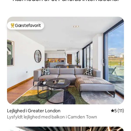
Gæstefavorit
Bedste gæstefavorit
Lejlighed i Greater London
5 ud af 5
5 (11)
Lysfyldt lejlighed med balkon i Camden Town