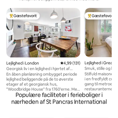
Gæstefavorit
Gæstefavorit
Bedste gæstefavorit
Bedste gæstefavo
Lejlighed i Greate
Lejlighed i London
4,99 ud af 5 i gennemsnitlig b
4,99 (131)
Smuk, stille og lu
Georgisk liv i en lejlighed i hjertet af
maisonette
Clerkenwell
Stilfuld maisonet
En åben planløsning ombygget periode
i en fredfyldt cul-
lejlighed beliggende på de to øverste
gang til metroen 
etager af et georgiansk hus,
restauranterne på
"Woodbridge House" fra 1760'erne. Med
Populære faciliteter i ferieboliger i
Nyrenoveret til h
plads til fire gæster består den af et
kingsize-seng i so
meget rummeligt soveværelse og
nærheden af St Pancras International
på gaden, højhasti
ensuite med en super-kingsize seng.
kontor og fuldt u
Det andet værelse er lille og består af en
kaffemaskine og
standard dobbeltseng med lille