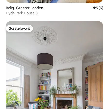
Bolig i Greater London
5 ud af 5
5 (6)
Hyde Park House 3
Gæstefavorit
Gæstefavorit