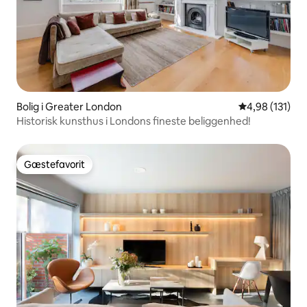
Bolig i Greater London
4,98 ud af 5 i
4,98 (131)
Historisk kunsthus i Londons fineste beliggenhed!
Gæstefavorit
Gæstefavorit