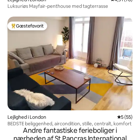
Luksuriøs Mayfair-penthouse med tagterrasse
Gæstefavorit
Bedste gæstefavorit
Lejlighed i London
5 ud af 5 
5 (55)
BEDSTE beliggenhed, aircondition, stille, centralt, komfort
Andre fantastiske ferieboliger i
nærheden af St Pancras International