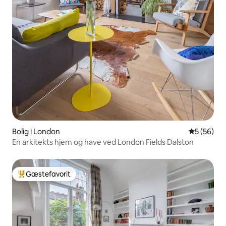
Bolig i London
5 ud af 5 
5 (56)
En arkitekts hjem og have ved London Fields Dalston
Gæstefavorit
Bedste gæstefavorit