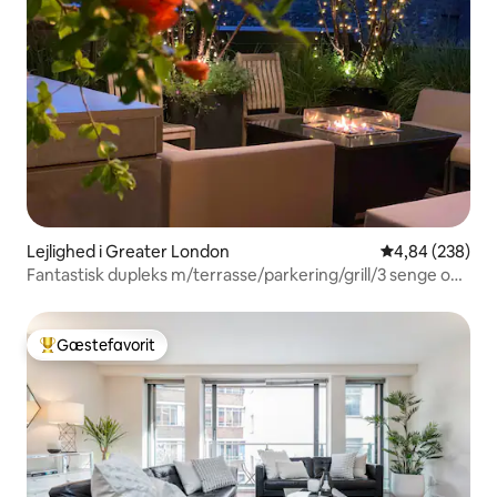
Lejlighed i Greater London
4,84 ud af 5 i
4,84 (238)
Fantastisk dupleks m/terrasse/parkering/grill/3 senge og
bad
Gæstefavorit
Bedste gæstefavorit