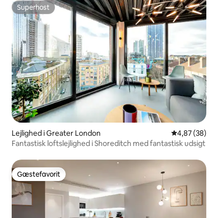
Superhost
Superhost
Lejlighed i Greater London
4,87 ud af 5 
4,87 (38)
Fantastisk loftslejlighed i Shoreditch med fantastisk udsigt
Gæstefavorit
Gæstefavorit