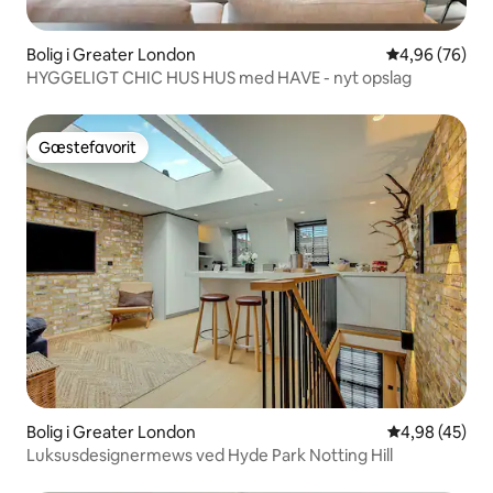
Bolig i Greater London
4,96 ud af 5 
4,96 (76)
HYGGELIGT CHIC HUS HUS med HAVE - nyt opslag
Gæstefavorit
Gæstefavorit
Bolig i Greater London
4,98 ud af 5 
4,98 (45)
Luksusdesignermews ved Hyde Park Notting Hill