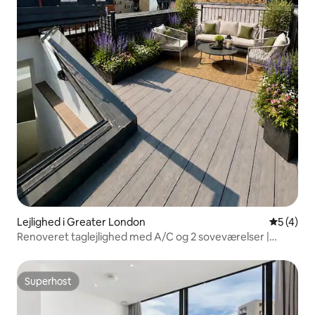
Lejlighed i Greater London
5 ud af 5
5 (4)
Renoveret taglejlighed med A/C og 2 soveværelser |
British Museum
Superhost
Superhost