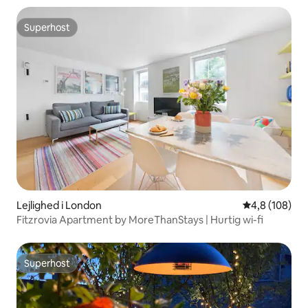
Superhost
Superhost
Lejlighed i London
4,8 ud af 5 i
4,8 (108)
Fitzrovia Apartment by MoreThanStays | Hurtig wi-fi
Superhost
Superhost