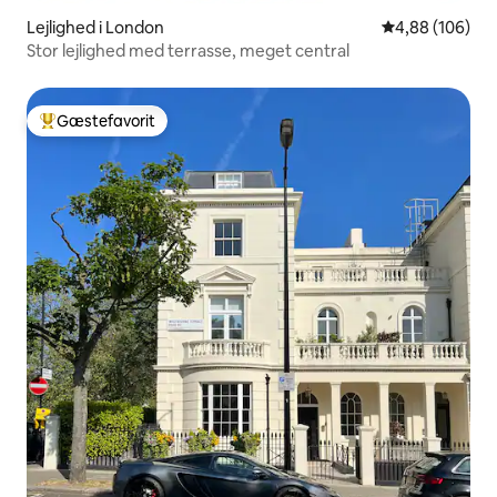
Lejlighed i London
4,88 ud af 5 i
4,88 (106)
Stor lejlighed med terrasse, meget central
Gæstefavorit
Bedste gæstefavorit