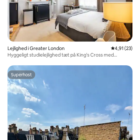
Lejlighed i Greater London
4,91 ud af 5 
4,91 (23)
Hyggeligt studielejlighed tæt på King's Cross med
aircondition
Superhost
Superhost