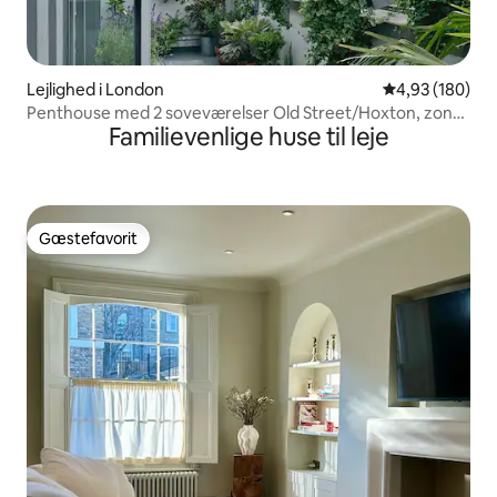
Lejlighed i London
4,93 ud af 5 i
4,93 (180)
Penthouse med 2 soveværelser Old Street/Hoxton, zone
Familievenlige huse til leje
1
Gæstefavorit
Gæstefavorit