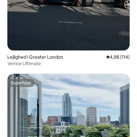
Lejlighed i Greater London
4,98 ud af 5 i
4,98 (114)
Venice Ultimate
Superhost
Superhost