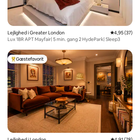
Lejlighed i Greater London
4,95 ud af 5 
4,95 (37)
Lux 1BR APT Mayfair| 5 min. gang 2 HydePark| Sleep3
Gæstefavorit
Bedste gæstefavorit
Lejlighed i London
4,91 ud af 5 
4,91 (78)