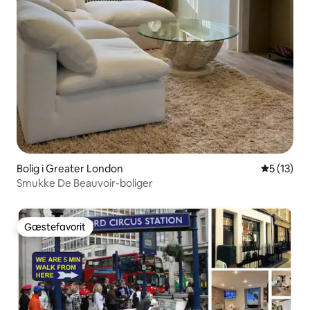
Bolig i Greater London
5 ud af 5 
5 (13)
Smukke De Beauvoir-boliger
Gæstefavorit
Gæstefavorit