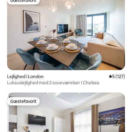
Gæstefavorit
Gæstefavorit
Lejlighed i London
5 ud af 5 i
5 (127)
Luksuslejlighed med 2 soveværelser i Chelsea
Gæstefavorit
Gæstefavorit