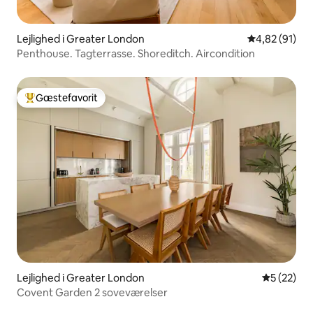
Lejlighed i Greater London
4,82 ud af 5 
4,82 (91)
Penthouse. Tagterrasse. Shoreditch. Aircondition
Gæstefavorit
Bedste gæstefavorit
Lejlighed i Greater London
5 ud af 5 
5 (22)
Covent Garden 2 soveværelser