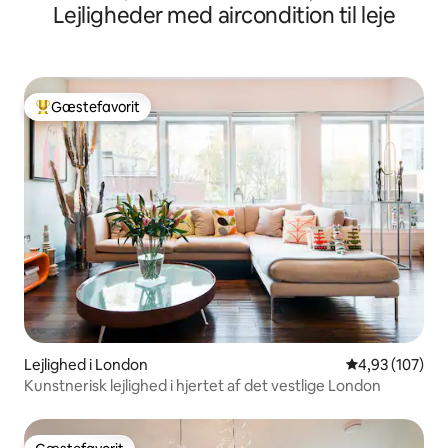
Lejligheder med aircondition til leje
Gæstefavorit
Bedste gæstefavorit
Lejlighed i London
4,93 ud af 5 i
4,93 (107)
Kunstnerisk lejlighed i hjertet af det vestlige London