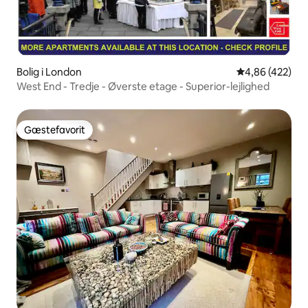
Bolig i London
4,86 ud af 5 i
4,86 (422)
West End - Tredje - Øverste etage - Superior-lejlighed
Gæstefavorit
Gæstefavorit