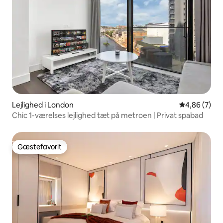
Lejlighed i London
4,86 ud af 5
4,86 (7)
Chic 1-værelses lejlighed tæt på metroen | Privat spabad
Gæstefavorit
Gæstefavorit