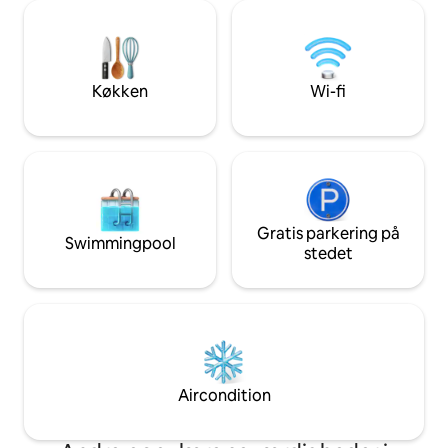
vaskemaskine/tørr
kommode, som kan rumme to voksne
du kan nyde din mo
eller børn, hvis det er nødvendigt.
luft. Dette hjem væk fra hjemmet er den
Centralt beliggende i det, der er blevet
perfekte blanding 
et af de mest fashionable og
og bybekvemmeligh
eftertragtede kvarterer i det centrale
Køkken
Wi-fi
London-karakter.
London, med adskillige eksklusive
restauranter og barer i kvarteret samt
gåafstand til det bedste, London har at
byde på. BOLIGENS HØJDEPUNKTER •
Åbent planløsning • Fantastisk
beliggenhed • Højspecifikke faciliteter •
Rummelig og lys VÆRELSER En kæmpe
stue med gaspejs og 55 tommer LED-TV
Gratis parkering på
Swimmingpool
og køkken hilser dig, når du går ind i
stedet
lejligheden. Dejlig udsigt over nogle af
bygningerne fra denne periode i dette
historiske bevaringsområde, herunder
kirkens klokketårn. KØKKENET Designer
køkken med alle integrerede apparater,
opvaskemaskine, vaskemaskine,
mikrobølgeovn under bordplade,
Aircondition
komfur, kogeplade, vinkøleskab (med
gratis flaske rød eller hvid, fortæl mig din
præference), øjeblikkelig kogende