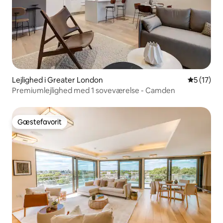
Lejlighed i Greater London
5 ud af 5 
5 (17)
Premiumlejlighed med 1 soveværelse - Camden
Gæstefavorit
Gæstefavorit