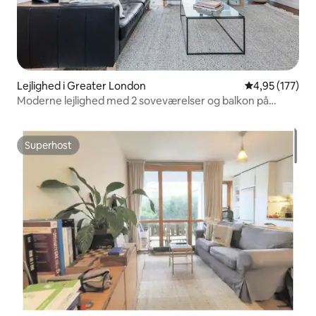
Lejlighed i Greater London
4,95 ud af 5 i
4,95 (177)
Moderne lejlighed med 2 soveværelser og balkon på
Oxford Street
Superhost
Superhost