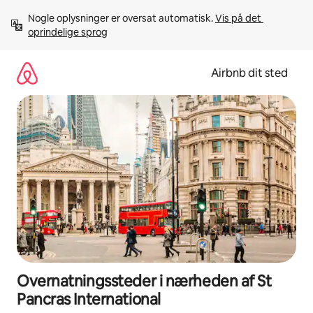
Gå
Nogle oplysninger er oversat automatisk. 
Vis på det 
videre
oprindelige sprog
til
indhold
Airbnb dit sted
Overnatningssteder i nærheden af St
Pancras International