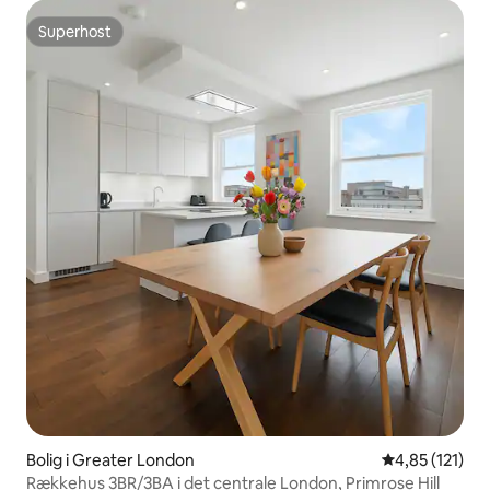
Superhost
Superhost
Bolig i Greater London
4,85 ud af 5 i
4,85 (121)
Rækkehus 3BR/3BA i det centrale London, Primrose Hill