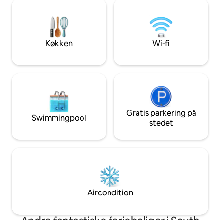
Five Falls, eller kør
spisebord med plads til op til 8 personer,
Chattooga Belle Fa
2 køjesenge og sovepladser i loftsstil.
en fornøjelse for o
Praktisk beliggende 20 minutter fra I-95.
elsker den lige så
Intet rengøringsg
Køkken
Wi-fi
Gratis parkering på
Swimmingpool
stedet
Aircondition