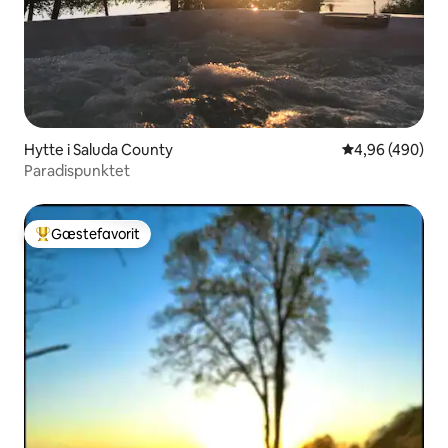
Hytte i Saluda County
4,96 ud af 5 i
4,96 (490)
Paradispunktet
Gæstefavorit
Bedste gæstefavorit