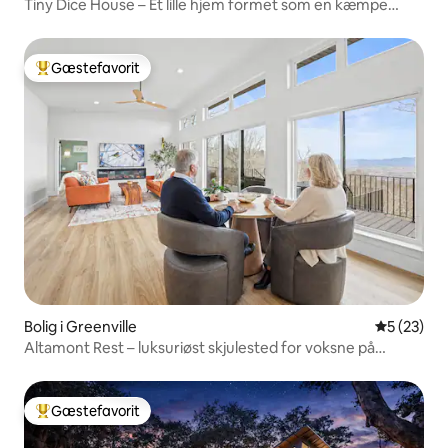
Tiny Dice House – Et lille hjem formet som en kæmpe
terning
Gæstefavorit
Bedste gæstefavorit
Bolig i Greenville
5 ud af 5 
5 (23)
Altamont Rest – luksuriøst skjulested for voksne på
toppen af bjerget
Gæstefavorit
Bedste gæstefavorit