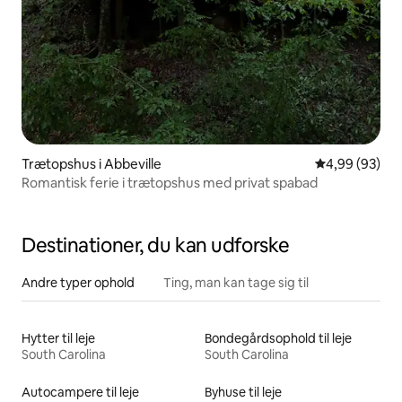
Trætopshus i Abbeville
4,99 ud af 5 
4,99 (93)
Romantisk ferie i trætopshus med privat spabad
Destinationer, du kan udforske
Andre typer ophold
Ting, man kan tage sig til
Hytter til leje
Bondegårdsophold til leje
South Carolina
South Carolina
Autocampere til leje
Byhuse til leje