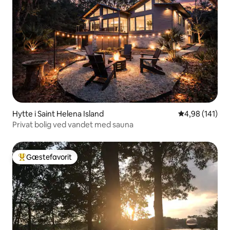
Hytte i Saint Helena Island
4,98 ud af 5 i
4,98 (141)
Privat bolig ved vandet med sauna
Gæstefavorit
Bedste gæstefavorit