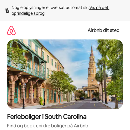
Gå
Nogle oplysninger er oversat automatisk. 
Vis på det 
videre
oprindelige sprog
til
indhold
Airbnb dit sted
Ferieboliger i South Carolina
Find og book unikke boliger på Airbnb