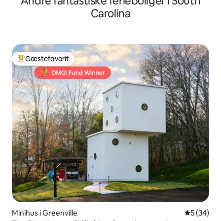
Andre fantastiske ferieboliger i South
Carolina
Gæstefavorit
Bedste gæstefavorit
Minihus i Greenville
5 ud af 5 
5 (34)