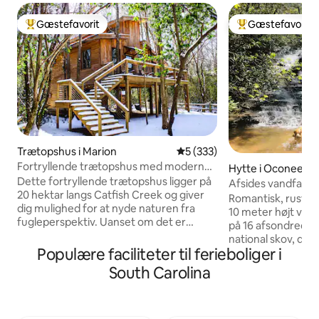
Gæstefavorit
Gæstefavorit
Bedste gæstefavorit
Bedste gæstefavo
Trætopshus i Marion
5 ud af 5 i gennemsnitlig be
5 (333)
Fortryllende trætopshus med moderne
Hytte i Oconee C
faciliteter
Dette fortryllende trætopshus ligger på
Afsides vandfalds
20 hektar langs Catfish Creek og giver
Romantisk, rustik 
dig mulighed for at nyde naturen fra
10 meter højt van
fugleperspektiv. Uanset om det er
på 16 afsondrede 
kajaksejlads, kanosejlads eller
national skov, der 
udforskning langs åen, afslapning i
Populære faciliteter til ferieboliger i
Chattooga-floden
hængekøjer og gynger, et brætspil eller
udflugt henvender
South Carolina
at stege marshmallows ved bålpladsen,
eventyrlysten ånd.
så omfatter faciliteterne et fuldt
flere vandfald, cy
udstyret køkken med fuldt udstyret
Ridge Road til Opo
badeværelse, udendørsbruser,