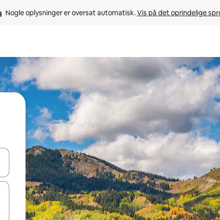
Nogle oplysninger er oversat automatisk. 
Vis på det oprindelige sp
 med piletasterne op og ned eller se mere ved at trykke eller stryge.