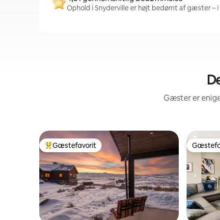
Ophold i Snyderville er højt bedømt af gæster – i
De
Gæster er enige
Gæstefavorit
Gæstefa
Bedste gæstefavorit
Gæstefa