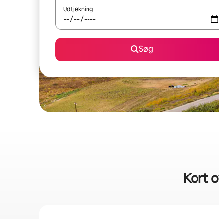
Udtjekning
Søg
Kort o