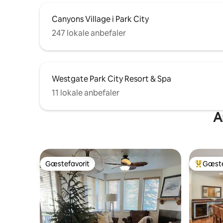
Canyons Village i Park City
247 lokale anbefaler
Westgate Park City Resort & Spa
11 lokale anbefaler
A
Gæstefavorit
Gæste
Gæstefavorit
Bedste 