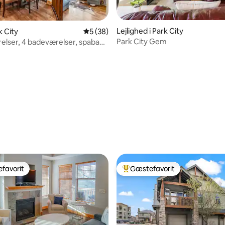
Lejlighed i Park City
k City
5 ud af 5 i gennemsnitlig bedømmelse, 3
5 (38)
Park City Gem
elser, 4 badeværelser, spabad,
r fra pisterne
snitlig bedømmelse, 91 omtaler
favorit
Gæstefavorit
gæstefavorit
Bedste gæstefavorit