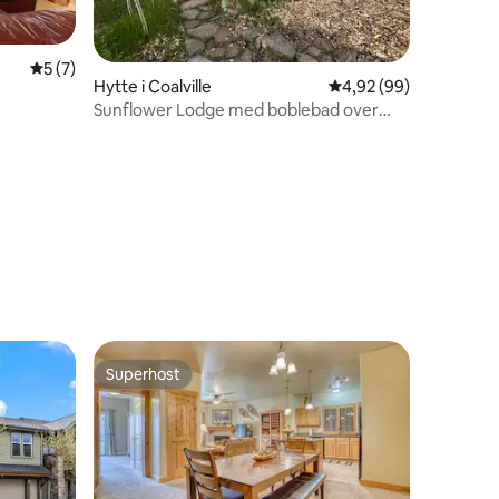
5 ud af 5 i gennemsnitlig bedømmelse, 7 omtaler
5 (7)
8 omtaler
Hytte i Coalville
4,92 ud af 5 i gennem
4,92 (99)
Sunflower Lodge med boblebad over
Park City
Superhost
Superhost