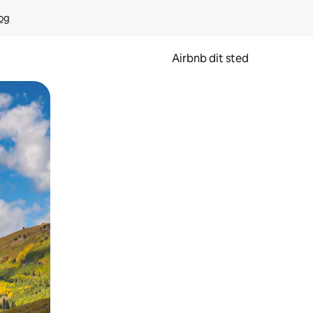
rog
Airbnb dit sted