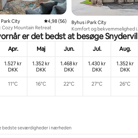
snitlig bedømmelse, 48 omtaler
i Park City
4,98 ud af 5 i gennemsnitlig bedømmelse, 5
4,98 (56)
Byhus i Park City
: Cozy Mountain Retreat
Komfort og bekvemmelighed i
ornår er det bedst at besøge Snydervil
computeren
Apr.
Maj
Jun.
Jul.
Aug.
1.527 kr
1.352 kr
1.468 kr
1.430 kr
1.352 kr
DKK
DKK
DKK
DKK
DKK
11°C
16°C
22°C
27°C
26°C
e bedste seværdigheder i nærheden