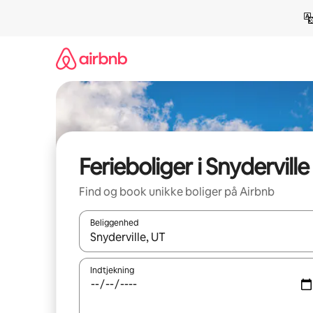
Gå
videre
til
indhold
Ferieboliger i Snyderville
Find og book unikke boliger på Airbnb
Beliggenhed
Når resultaterne er tilgængelige, skal du navigere
Indtjekning