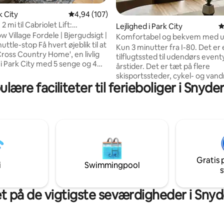
snitlig bedømmelse, 43 omtaler
k City
4,94 ud af 5 i gennemsnitlig bedømmelse, 10
4,94 (107)
2 mi til Cabriolet Lift:
Lejlighed i Park City
4
ie i bjergene
w Village Fordele | Bjergudsigt |
Komfortabel og bekvem med u
p Få hvert øjeblik til at
over Utah Olympic Park
Kun 3 minutter fra I-80. Det er 
Cross Country Home', en livlig
tilflugtssted til udendørs eventy
 i Park City med 5 senge og 4
årstider. Det er tæt på flere
ser. Boligen kombinerer
skisportssteder, cykel- og vandr
g underholdning – fra rigelig
lære faciliteter til ferieboliger i Snyder
fiskeri, golf med mere. Restaur
t spilbord til det private
butikker og underholdning ligg
område og spabadet. Efter en
for gåafstand. Tag en gratis off
ndrestierne eller skråningerne
til det historiske centrum i Park
spadseretur på den historiske
skisportsstederne. Parker i den
et kan du lave snacks i kokkens
tilstødende private garage, og
 samles til en filmaften. Denne
komfortable senge, se et af de f
kke bare et sted at bo – det er
med Roku, brug højhastighedsi
er skabes.
Gratis 
lav mad i et fuldt udstyret køk
i
Swimmingpool
s
udsigten over bjergene.
t på de vigtigste seværdigheder i Snyde