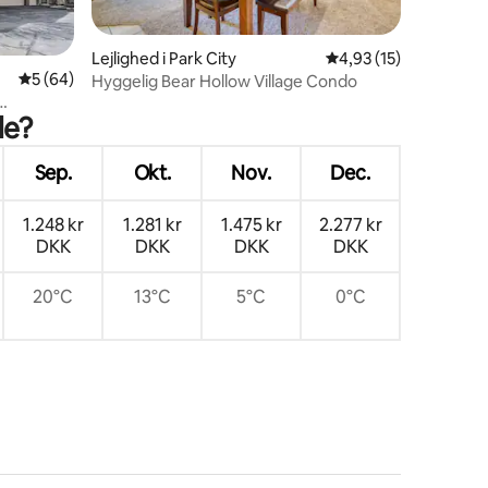
Lejlighed i Park City
4,93 ud af 5 i gennem
4,93 (15)
6 omtaler
5 ud af 5 i gennemsnitlig bedømmelse, 64 omtaler
5 (64)
Hyggelig Bear Hollow Village Condo
le?
Sep.
Okt.
Nov.
Dec.
1.248 kr
1.281 kr
1.475 kr
2.277 kr
DKK
DKK
DKK
DKK
20°C
13°C
5°C
0°C