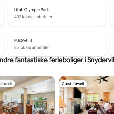
Utah Olympic Park
403 lokale anbefaler
Maxwell's
85 lokale anbefaler
ndre fantastiske ferieboliger i Snydervil
favorit
Gæstefavorit
gæstefavorit
Gæstefavorit