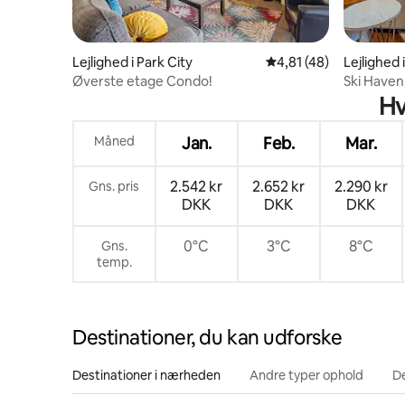
Lejlighed i Park City
4,81 ud af 5 i gennem
4,81 (48)
Lejlighed 
Øverste etage Condo!
Ski Haven
Hv
Måned
Jan.
Feb.
Mar.
2.542 kr
2.652 kr
2.290 kr
Gns. pris
DKK
DKK
DKK
0°C
3°C
8°C
Gns.
temp.
Destinationer, du kan udforske
Destinationer i nærheden
Andre typer ophold
D