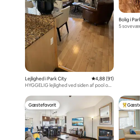
Bolig i Par
5 sovevær
få minutte
Lejlighed i Park City
4,88 ud af 5 i gennem
4,88 (91)
HYGGELIG lejlighed ved siden af pool og
spabad
Gæstefavorit
Gæste
Gæstefavorit
Bedste 