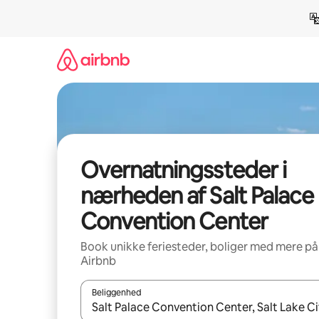
Gå
videre
til
indhold
Overnatningssteder i
nærheden af Salt Palace
Convention Center
Book unikke feriesteder, boliger med mere på
Airbnb
Beliggenhed
Når resultaterne er tilgængelige, skal du navigere