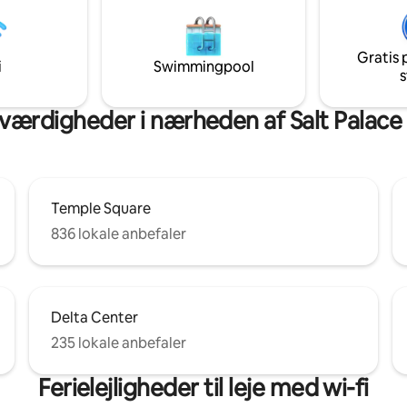
enter osv. Har du brug for en
med førsteklasses sengetøj. Vi 
r? Gå til mange lokalt ejede
toiletartikler på de moderne
ter, klubber, pubber, 4 teatre
badeværelser. Du kan også reg
Gratis 
unst og 2 indkøbscentre. Der
få lokale tips af os. Book nu for 
i
Swimmingpool
s
ige vandrestier/kløfter få
uforglemmeligt ophold fyldt m
væk.
komfort, bekvemmelighed og
udforskning.
værdigheder i nærheden af Salt Palace
Temple Square
836 lokale anbefaler
Delta Center
235 lokale anbefaler
Ferielejligheder til leje med wi-fi