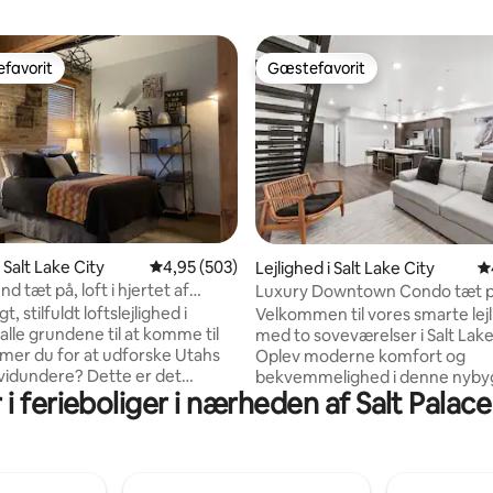
favorit
Gæstefavorit
gæstefavorit
Gæstefavorit
nitlig bedømmelse, 158 omtaler
i Salt Lake City
4,95 ud af 5 i gennemsnitlig bedømmelse, 50
4,95 (503)
Lejlighed i Salt Lake City
4
d tæt på, loft i hjertet af
Luxury Downtown Condo tæt 
n SLC
butikker/spisesteder/barer
t, stilfuldt loftslejlighed i
Velkommen til vores smarte lej
 alle grundene til at komme til
med to soveværelser i Salt Lake
er du for at udforske Utahs
Oplev moderne komfort og
 vidundere? Dette er det
bekvemmelighed i denne nyb
r i ferieboliger i nærheden af Salt Pala
udgangspunkt – 10 minutter fra
bolig. Det fuldt udstyrede køkk
n. Sportsfans, koncert- og
perfekt til lækre måltider. Højh
ster? Det hele er kun en gade
wi-fi holder dig forbundet. Ud
 Palace Convention Center,
centrum, skisportssteder og t
ter, Temple Square, Family
kvarterer. Få en god nats søvn 