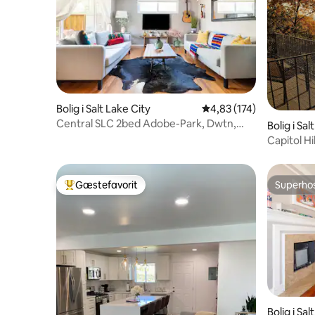
Bolig i Salt Lake City
4,83 ud af 5 i gennems
4,83 (174)
Central SLC 2bed Adobe-Park, Dwtn,
Bolig i Sal
9th, Hwy adgang
Capitol H
2 etager
Gæstefavorit
Superho
Bedste gæstefavorit
Superho
Bolig i Sal