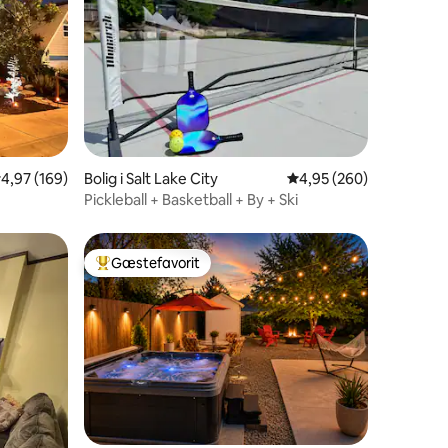
9 omtaler
,97 ud af 5 i gennemsnitlig bedømmelse, 169 omtaler
4,97 (169)
Bolig i Salt Lake City
4,95 ud af 5 i gennems
4,95 (260)
Pickleball + Basketball + By + Ski
Gæstefavorit
Bedste gæstefavorit
4 omtaler