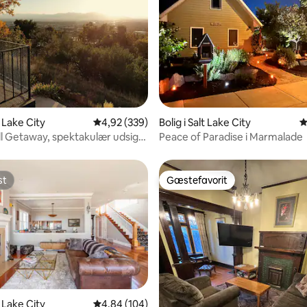
nitlig bedømmelse, 174 omtaler
t Lake City
4,92 ud af 5 i gennemsnitlig bedømmelse, 33
4,92 (339)
Bolig i Salt Lake City
4
ill Getaway, spektakulær udsigt,
Peace of Paradise i Marmalade
st
Gæstefavorit
st
Gæstefavorit
t Lake City
4,84 ud af 5 i gennemsnitlig bedømmelse, 10
4,84 (104)