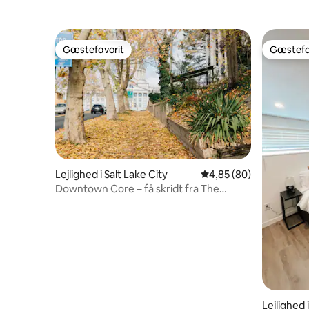
Gæstefavorit
Gæstefa
Gæstefavorit
Gæstefa
Lejlighed i Salt Lake City
4,85 ud af 5 i gennem
4,85 (80)
Downtown Core – få skridt fra The
Capitol
Lejlighed 