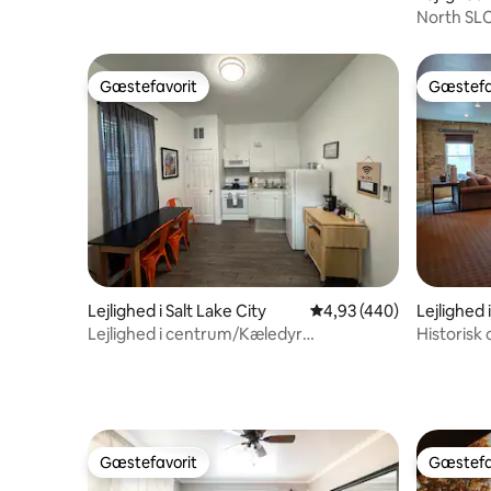
North SLC
Gæstefavorit
Gæstefa
Gæstefavorit
Gæstefa
Lejlighed i Salt Lake City
4,93 ud af 5 i gennems
4,93 (440)
Lejlighed 
Lejlighed i centrum/Kæledyr
Historisk
tilladt/Vaskemaskine og
perfekt b
tørretumbler/Pejse
Gæstefavorit
Gæstefa
Gæstefavorit
Gæstefa