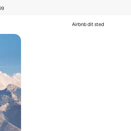
rog
Airbnb dit sted