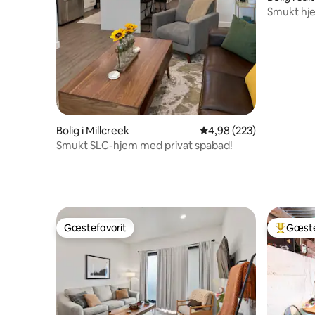
Smukt hje
300 år gam
hovedstad
beliggenh
Bolig i Millcreek
4,98 ud af 5 i gennems
4,98 (223)
Smukt SLC-hjem med privat spabad!
Gæstefavorit
Gæste
Gæstefavorit
Bedste 