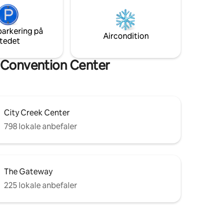
skisportssteder Se vores andre opslags
tilbyder
omtaler (4,98+). Du er i gode hænder.
Sidsteøjebliksbookinger accepteres;
ne med at
parkering på
lokale skal sende en besked først.
et
Aircondition
tedet
Indtjekning uden vært er påkrævet.
ed
 Convention Center
City Creek Center
798 lokale anbefaler
The Gateway
225 lokale anbefaler