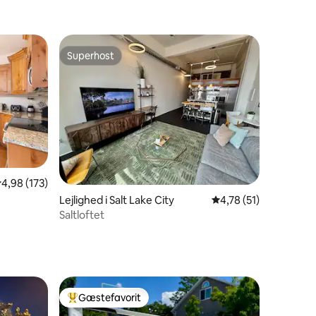
Superhost
Superhost
,98 ud af 5 i gennemsnitlig bedømmelse, 173 omtaler
4,98 (173)
0 omtaler
Lejlighed i Salt Lake City
4,78 ud af 5 i genne
4,78 (51)
Saltloftet
Gæstefavorit
Bedste gæstefavorit