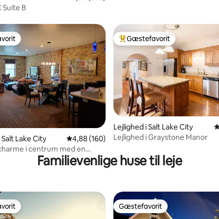
 Suite B
vorit
Gæstefavorit
vorit
Bedste gæstefavorit
Lejlighed i Salt Lake City
4
Lejlighed i Graystone Manor
nitlig bedømmelse, 440 omtaler
i Salt Lake City
4,88 ud af 5 i gennemsnitlig bedømmelse, 16
4,88 (160)
 charme i centrum med en
Familievenlige huse til leje
eliggenhed.
vorit
Gæstefavorit
vorit
Gæstefavorit