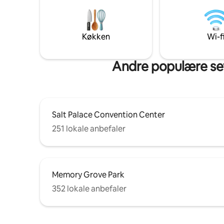
par minutter fra centrum og omkring 10
History C
minutter fra lufthavnen. Vi håber, du
weekendtu
elsker dette sted lige så meget, som vi
restauran
gør! Sidsteøjebliksbookinger accepteres;
for scenek
Køkken
Wi-f
lokale skal sende en besked først.
er adskill
Kontaktløs indtjekning er påkrævet.
minutter 
Andre populære se
Salt Palace Convention Center
251 lokale anbefaler
Memory Grove Park
352 lokale anbefaler