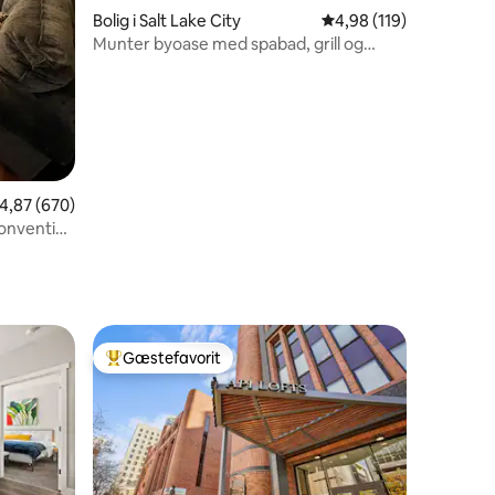
Bolig i Salt Lake City
4,98 ud af 5 i gennems
4,98 (119)
Munter byoase med spabad, grill og
bålplads!
,87 ud af 5 i gennemsnitlig bedømmelse, 670 omtaler
4,87 (670)
onvention
Gæstefavorit
Bedste gæstefavorit