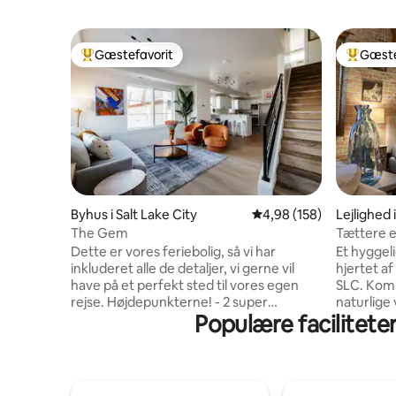
Gæstefavorit
Gæste
Bedste gæstefavorit
Bedste 
Byhus i Salt Lake City
4,98 ud af 5 i gennems
4,98 (158)
Lejlighed 
The Gem
Tættere en
downtow
Dette er vores feriebolig, så vi har
Et hyggelig
inkluderet alle de detaljer, vi gerne vil
hjertet af
have på et perfekt sted til vores egen
SLC. Komm
rejse. Højdepunkterne! - 2 super
naturlige
Populære facilitete
komfortable kingsize senge i memory
perfekte 
foam - Fuldt udstyret køkken - 2
lufthavne
skriveborde - Højhastighedsinternet -
kongresgæ
Gratis vaskemaskine/tørretumbler -
væk: Salt
Kvalitetsmøbler - Privat garage Det er et
Delta Cen