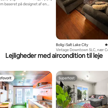
m baseret på designet af en
mel italiensk kirke. En blok fra
en og alligevel en fredfyldt
ed med 30 frugttræer.
nitlig bedømmelse, 223 omtaler
Bolig i Salt Lake City
4
Vintage Downtown SLC, nær C
Lejligheder med aircondition til leje
Cntr + Cptl
favorit
Superhost
gæstefavorit
Superhost