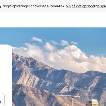
Nogle oplysninger er oversat automatisk. 
Vis på det oprindelige sp
 med piletasterne op og ned eller se mere ved at trykke eller stryge.