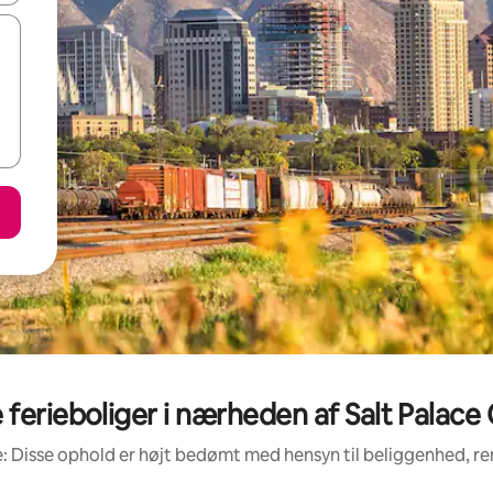
erieboliger i nærheden af Salt Palac
: Disse ophold er højt bedømt med hensyn til beliggenhed, 