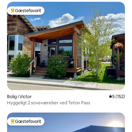
Gæstefavorit
Bedste gæstefavorit
Bolig i Victor
5 ud af 5 i
5 (152)
Hyggeligt 2 soveværelser ved Teton Pass
Gæstefavorit
Bedste gæstefavorit