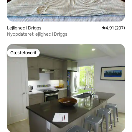
Lejlighed i Driggs
4,91 ud af 5 i
4,91 (207)
Nyopdateret lejlighed i Driggs
Gæstefavorit
Gæstefavorit