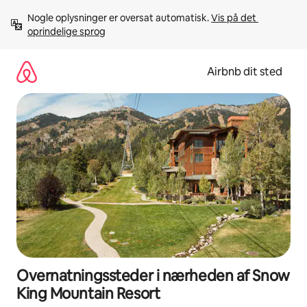
Gå
Nogle oplysninger er oversat automatisk. 
Vis på det 
videre
oprindelige sprog
til
indhold
Airbnb dit sted
Overnatningssteder i nærheden af Snow
King Mountain Resort