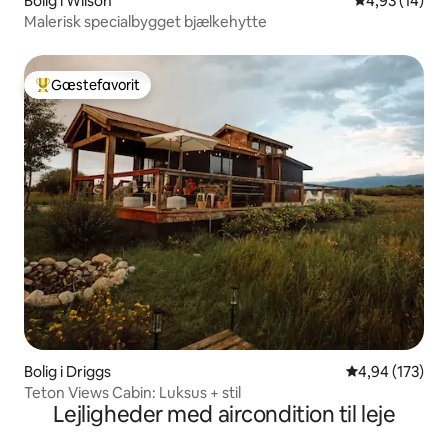
Bolig i Wilson
4,93 ud af 5 
4,93 (14)
Malerisk specialbygget bjælkehytte
Gæstefavorit
Bedste gæstefavorit
Bolig i Driggs
4,94 ud af 5 i
4,94 (173)
Teton Views Cabin: Luksus + stil
Lejligheder med aircondition til leje