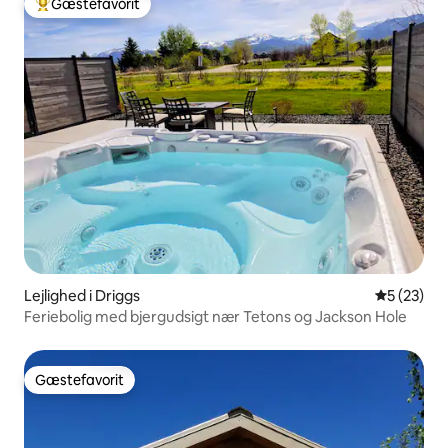
Gæstefavorit
Bedste gæstefavorit
Lejlighed i Driggs
5 ud af 5 
5 (23)
Feriebolig med bjergudsigt nær Tetons og Jackson Hole
Gæstefavorit
Gæstefavorit