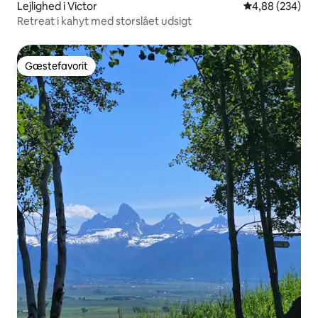
Lejlighed i Victor
4,88 ud af 5 i
4,88 (234)
Retreat i kahyt med storslået udsigt
Gæstefavorit
Gæstefavorit