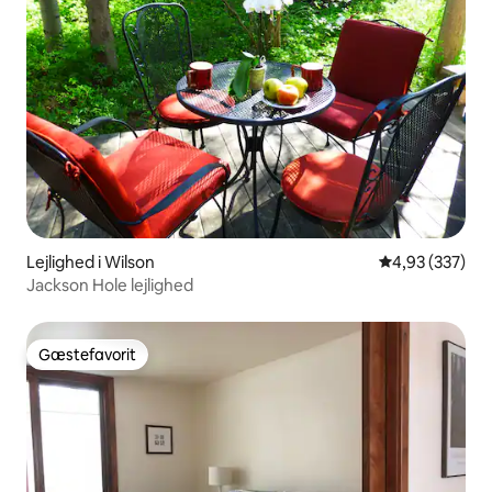
Lejlighed i Wilson
4,93 ud af 5 i
4,93 (337)
Jackson Hole lejlighed
Gæstefavorit
Gæstefavorit