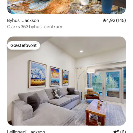
Byhus i Jackson
4,92 ud af 5 i
4,92 (145)
Clarks 363 byhus i centrum
Gæstefavorit
Gæstefavorit
Lejlighed i Jackson
5 ud af 5
5 (6)