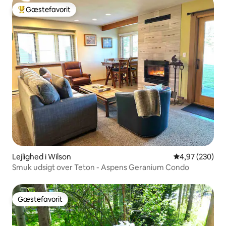
Gæstefavorit
Bedste gæstefavorit
Lejlighed i Wilson
4,97 ud af 5 i
4,97 (230)
Smuk udsigt over Teton - Aspens Geranium Condo
Gæstefavorit
Gæstefavorit