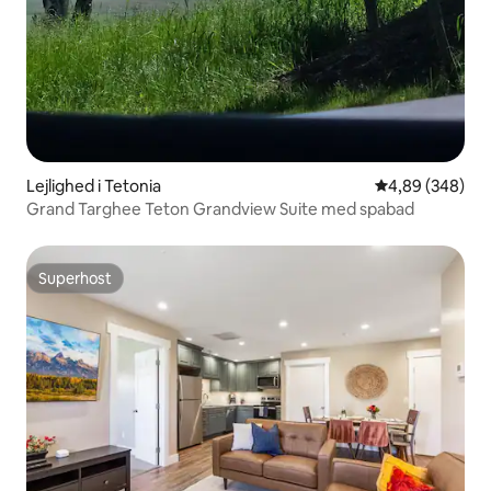
Lejlighed i Tetonia
4,89 ud af 5 i
4,89 (348)
Grand Targhee Teton Grandview Suite med spabad
Superhost
Superhost