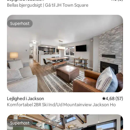
Bellas bjergudsigt | Gå til JH Town Square
Superhost
Superhost
Lejlighed i Jackson
4,68 ud af 5 
4,68 (57)
Komfortabel 2BR Ski Ind/Ud Mountainview Jackson Ho
Superhost
Superhost