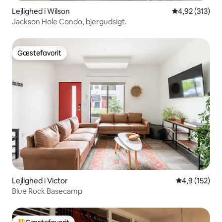
Lejlighed i Wilson
4,92 ud af 5 i
4,92 (313)
Jackson Hole Condo, bjergudsigt.
Gæstefavorit
Gæstefavorit
Lejlighed i Victor
4,9 ud af 5 i
4,9 (152)
Blue Rock Basecamp