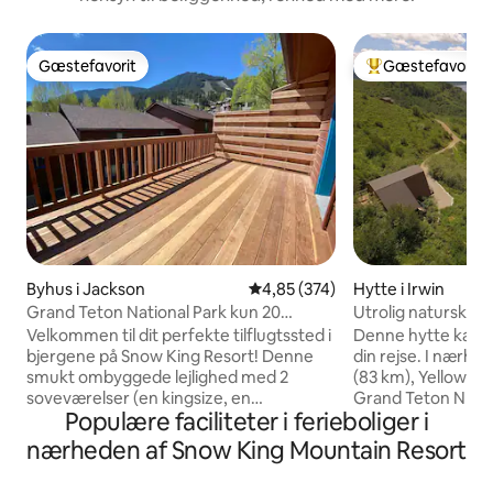
Gæstefavorit
Gæstefavorit
Gæstefavorit
Bedste gæstefavo
Byhus i Jackson
4,85 ud af 5 i gennemsnitlig be
4,85 (374)
Hytte i Irwin
Grand Teton National Park kun 20
Utrolig naturskøn 
minutter væk!
Velkommen til dit perfekte tilflugtssted i
Denne hytte kan b
bjergene på Snow King Resort! Denne
din rejse. I nærhe
smukt ombyggede lejlighed med 2
(83 km), Yellowst
soveværelser (en kingsize, en
Grand Teton NP (9
Populære faciliteter i ferieboliger i
queensize, en stue med sofa - ikke
rekreative muligh
udtrækbar), 1,5 badeværelser tilbyder
surrealistisk bjerg
nærheden af Snow King Mountain Resort
den ideelle blanding af komfort og
hytten. A-huset e
bekvemmelighed til dit ophold i Jackson,
har alt, hvad du ska