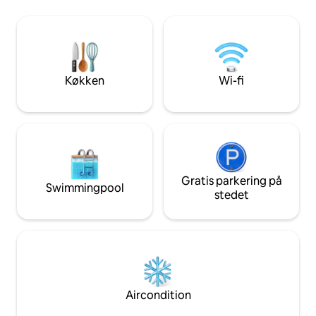
Wyoming. Denne charmerende lejlighed
behageligt ophold
ligger ved foden af Snow King Mountain,
enestående udsigt 
kun 10 minutters gang (eller gratis
bjerge i lag, en p
transport med bybussen) fra centrum af
udsigt over vande
Jackson og få skridt fra skiløb,
solnedgange, du v
vandreture og udendørsaktiviteter i
tvivl den BEDSTE u
Køkken
Wi-fi
verdensklasse året rundt
Gratis parkering på
Swimmingpool
stedet
Aircondition