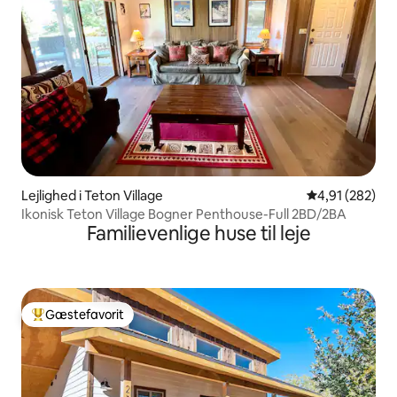
Lejlighed i Teton Village
4,91 ud af 5 i
4,91 (282)
Ikonisk Teton Village Bogner Penthouse-Full 2BD/2BA
Familievenlige huse til leje
Gæstefavorit
Bedste gæstefavorit