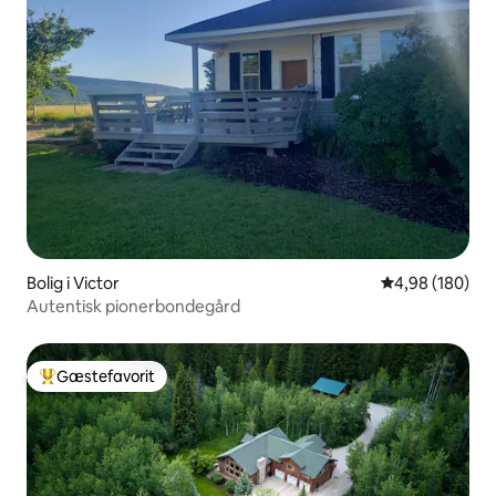
Bolig i Victor
4,98 ud af 5 i
4,98 (180)
Autentisk pionerbondegård
Gæstefavorit
Bedste gæstefavorit