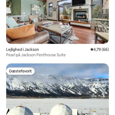
Lejlighed i Jackson
4,79 ud af 5 
4,79 (66)
Pearl på Jackson Penthouse Suite
Gæstefavorit
Gæstefavorit