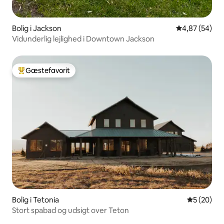
Bolig i Jackson
4,87 ud af 5 
4,87 (54)
Vidunderlig lejlighed i Downtown Jackson
Gæstefavorit
Bedste gæstefavorit
Bolig i Tetonia
5 ud af 5 
5 (20)
Stort spabad og udsigt over Teton