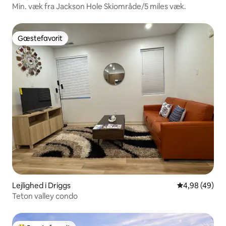
Min. væk fra Jackson Hole Skiområde/5 miles væk.
Gæstefavorit
Gæstefavorit
Lejlighed i Driggs
4,98 ud af 5 
4,98 (49)
Teton valley condo