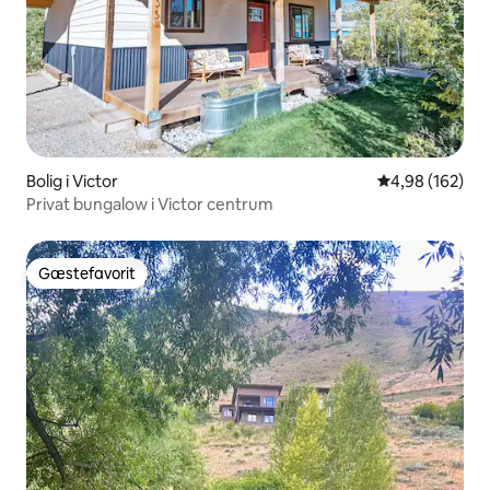
Bolig i Victor
4,98 ud af 5 i
4,98 (162)
Privat bungalow i Victor centrum
Gæstefavorit
Gæstefavorit