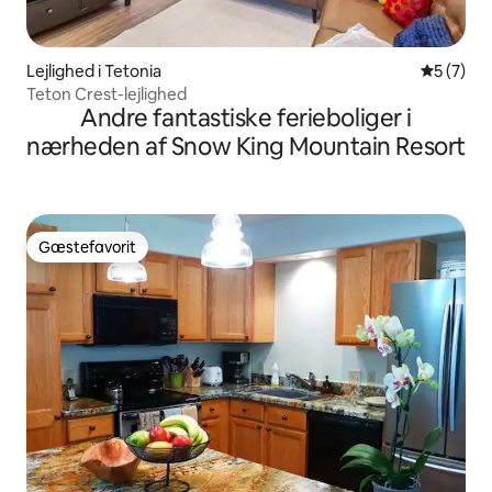
Lejlighed i Tetonia
5 ud af 5
5 (7)
Teton Crest-lejlighed
Andre fantastiske ferieboliger i
nærheden af Snow King Mountain Resort
Gæstefavorit
Gæstefavorit