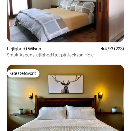
Lejlighed i Wilson
4,93 ud af 5 i
4,93 (223)
Smuk Aspens lejlighed tæt på Jackson Hole
Gæstefavorit
Gæstefavorit