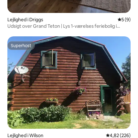
Lejlighed i Driggs
5 ud af 5
5 (9)
Udsigt over Grand Teton | Lys 1-værelses feriebolig i
Driggs
Superhost
Superhost
Lejlighed i Wilson
4,82 ud af 5 i
4,82 (226)