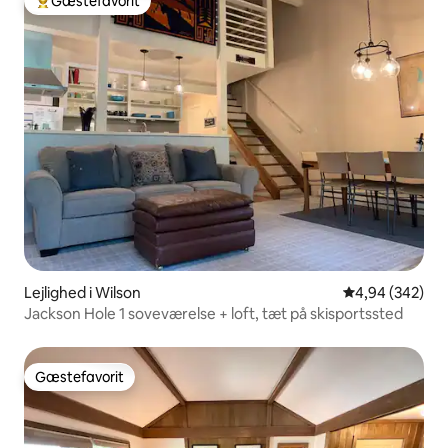
Gæstefavorit
Bedste gæstefavorit
Lejlighed i Wilson
4,94 ud af 5 i
4,94 (342)
Jackson Hole 1 soveværelse + loft, tæt på skisportssted
Gæstefavorit
Gæstefavorit