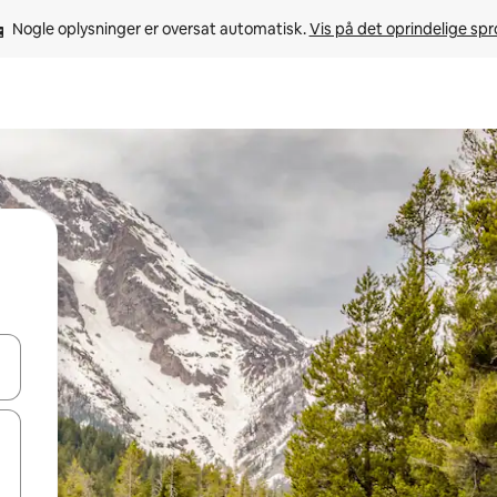
Nogle oplysninger er oversat automatisk. 
Vis på det oprindelige sp
 med piletasterne op og ned eller se mere ved at trykke eller stryge.