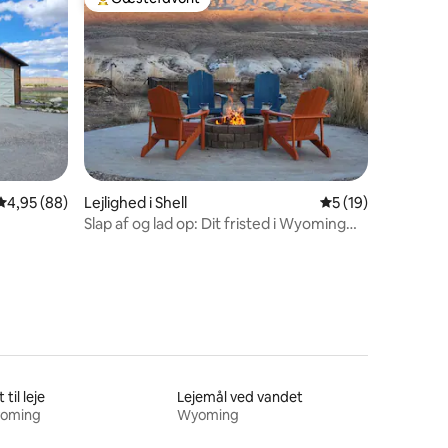
Bedste gæstefavorit
5 omtaler
4,95 ud af 5 i gennemsnitlig bedømmelse, 88 omtaler
4,95 (88)
Lejlighed i Shell
5 ud af 5 i gennem
5 (19)
Slap af og lad op: Dit fristed i Wyoming
High-Desert
 til leje
Lejemål ved vandet
oming
Wyoming