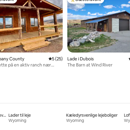
gæstefavorit
Bedste gæstefavorit
snitlig bedømmelse, 84 omtaler
lbany County
5 ud af 5 i gennemsnitlig bedømmelse, 2
5 (25)
Lade i Dubois
tte på en aktiv ranch nær
The Barn at Wind River
al
Huse med toilet i handicapvenlig højde til leje
Lader til leje
Kæledyrsvenlige lejeboliger
Loft
Wyoming
Wyoming
Wy