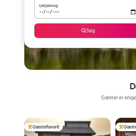
Udtjekning
Søg
D
Gæster er enige
Gæstefavorit
Gæste
Bedste gæstefavorit
Bedste 