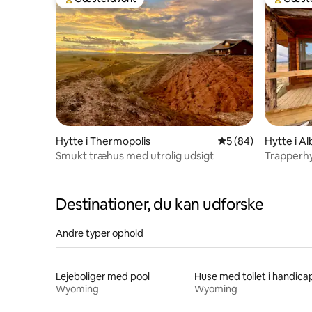
Bedste gæstefavorit
Bedste 
Hytte i Thermopolis
5 ud af 5 i gennem
5 (84)
Hytte i A
Smukt træhus med utrolig udsigt
Trapperhy
Centenni
Destinationer, du kan udforske
Andre typer ophold
Lejeboliger med pool
Wyoming
Wyoming