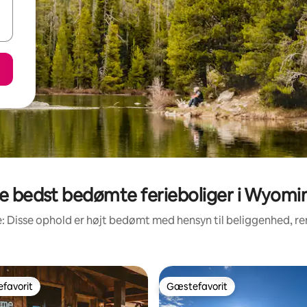
e bedst bedømte ferieboliger i Wyomi
: Disse ophold er højt bedømt med hensyn til beliggenhed, 
favorit
Gæstefavorit
gæstefavorit
Gæstefavorit