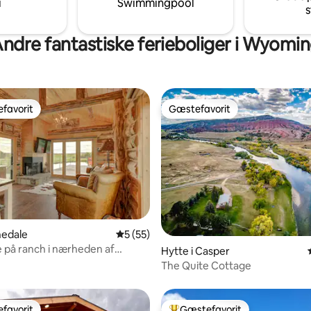
i
Swimmingpool
s
rundt på ejendommen.
ndre fantastiske ferieboliger i Wyomi
favorit
Gæstefavorit
gæstefavorit
Gæstefavorit
snitlig bedømmelse, 36 omtaler
nedale
5 ud af 5 i gennemsnitlig bedømmelse, 5
5 (55)
på ranch i nærheden af
Hytte i Casper
The Quite Cottage
favorit
Gæstefavorit