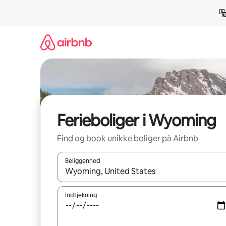
Gå
videre
til
indhold
Ferieboliger i Wyoming
Find og book unikke boliger på Airbnb
Beliggenhed
Når resultaterne er tilgængelige, skal du navigere
Indtjekning