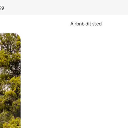
rog
Airbnb dit sted