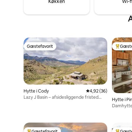
Køkken
Wi-f
dig med.
A
Gæstefavorit
Gæste
Gæstefavorit
Bedste 
Hytte i Cody
4,92 ud af 5 i gennem
4,92 (36)
Lazy J Basin – afsidesliggende fristed
Hytte i Pi
med udsigt over bjergene
Damhytte 
Pinedale
Gæstefavorit
Gæste