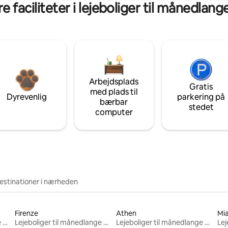
 faciliteter i lejeboliger til månedlan
Arbejdsplads
Gratis
med plads til
Dyrevenlig
parkering på
bærbar
stedet
computer
estinationer i nærheden
Firenze
Athen
Mi
Lejeboliger til månedlange ophold
Lejeboliger til månedlange ophold
Lejeboliger til månedlange ophold