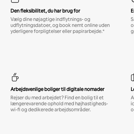
Den fleksibilitet, du har brug for
E
Vælg dine nøjagtige indflytnings- og
S
udflytningsdatoer, og book nemt online uden
o
yderligere forpligtelser eller papirarbejde.*
g
Arbejdsvenlige boliger til digitale nomader
L
Rejser du med arbejdet? Find en bolig til et
A
længerevarende ophold med højhastigheds-
i
wi-fi og dedikerede arbejdsområder.
o