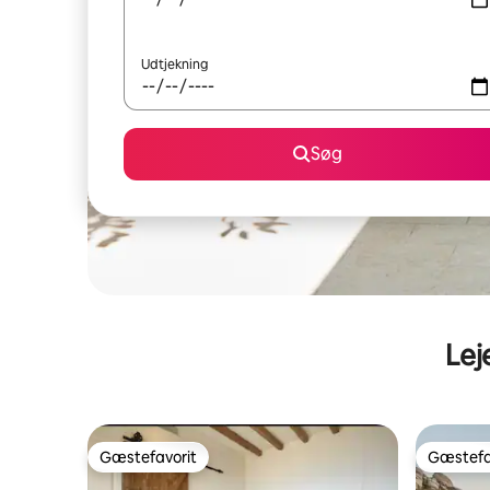
Udtjekning
Søg
Lej
Gæstefavorit
Gæstefa
Gæstefavorit
Gæstefa