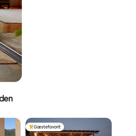
eden
Gæstefavorit
Bedste gæstefavorit