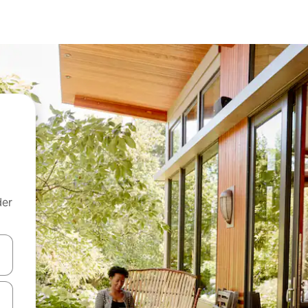
der
 med piletasterne op og ned eller se mere ved at trykke eller stryge.