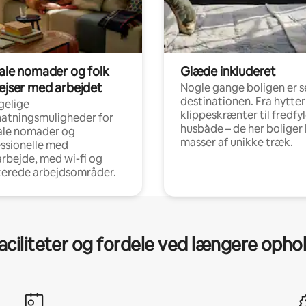
tale nomader og folk
Glæde inkluderet
rejser med arbejdet
Nogle gange boligen er s
destinationen. Fra hytter
gelige
klippeskrænter til fredfy
atningsmuligheder for
husbåde – de her boliger 
ale nomader og
masser af unikke træk.
ssionelle med
arbejde, med wi-fi og
kerede arbejdsområder.
aciliteter og fordele ved længere opho