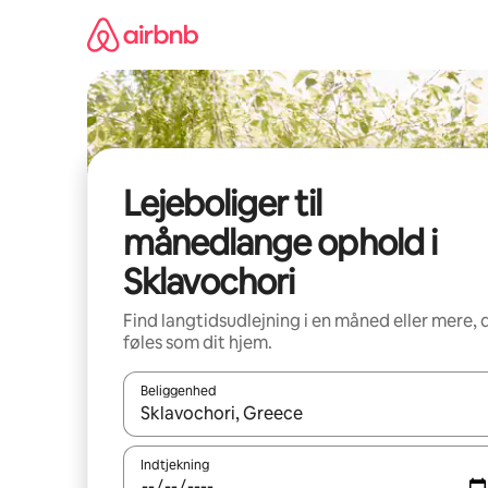
Gå
videre
til
indhold
Lejeboliger til
månedlange ophold i
Sklavochori
Find langtidsudlejning i en måned eller mere, 
føles som dit hjem.
Beliggenhed
Når resultaterne er tilgængelige, skal du navigere
Indtjekning