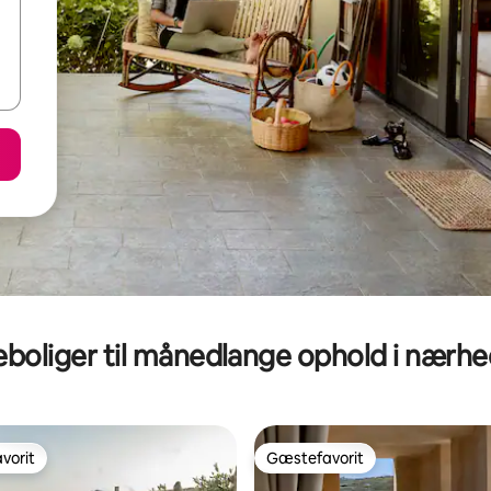
eboliger til månedlange ophold i nærh
vorit
Gæstefavorit
vorit
Gæstefavorit