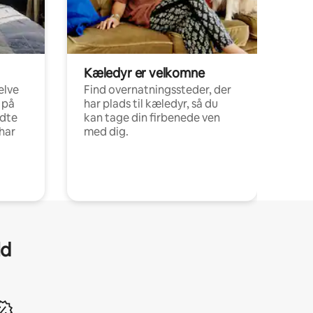
Kæledyr er velkomne
elve
Find overnatningssteder, der
 på
har plads til kæledyr, så du
ldte
kan tage din firbenede ven
har
med dig.
ld