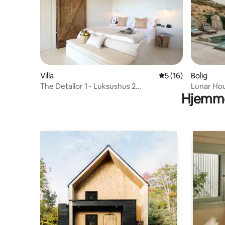
Villa
5 ud af 5 i gennem
5 (16)
Bolig
The Detailor 1 - Luksushus 2
Lunar Hou
Hjemme
soveværelser med eget badeværelse