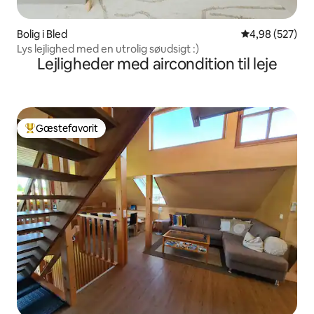
Bolig i Bled
4,98 ud af 5 i
4,98 (527)
Lys lejlighed med en utrolig søudsigt :)
Lejligheder med aircondition til leje
Gæstefavorit
Bedste gæstefavorit