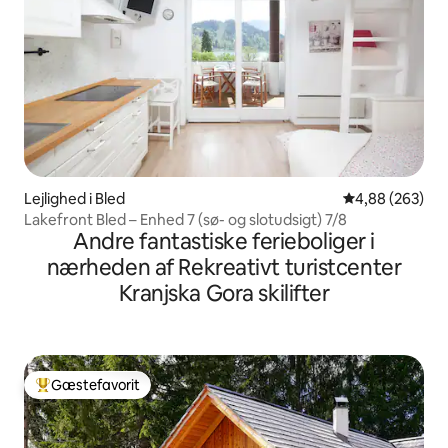
Lejlighed i Bled
4,88 ud af 5 i
4,88 (263)
Lakefront Bled – Enhed 7 (sø- og slotudsigt) 7/8
Andre fantastiske ferieboliger i
nærheden af Rekreativt turistcenter
Kranjska Gora skilifter
Gæstefavorit
Bedste gæstefavorit