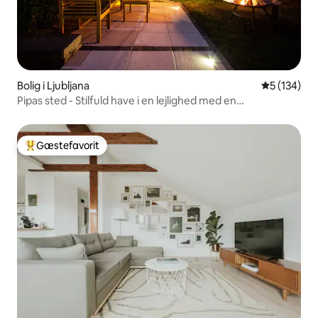
Bolig i Ljubljana
5 ud af 5 i
5 (134)
Pipas sted - Stilfuld have i en lejlighed med en
førsteklasses beliggenhed
Gæstefavorit
Bedste gæstefavorit