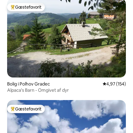
Gæstefavorit
Bedste gæstefavorit
Bolig i Polhov Gradec
4,97 ud af 5 i
4,97 (154)
Alpaca's Barn - Omgivet af dyr
Gæstefavorit
Bedste gæstefavorit