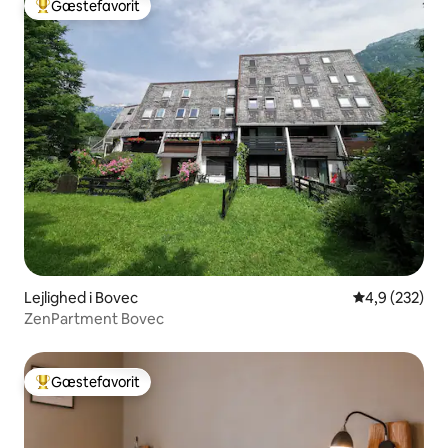
Gæstefavorit
Bedste gæstefavorit
Lejlighed i Bovec
4,9 ud af 5 i
4,9 (232)
ZenPartment Bovec
Gæstefavorit
Bedste gæstefavorit