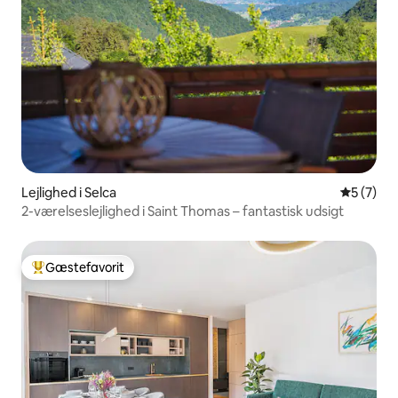
Lejlighed i Selca
5 ud af 5
5 (7)
2-værelseslejlighed i Saint Thomas – fantastisk udsigt
Gæstefavorit
Bedste gæstefavorit