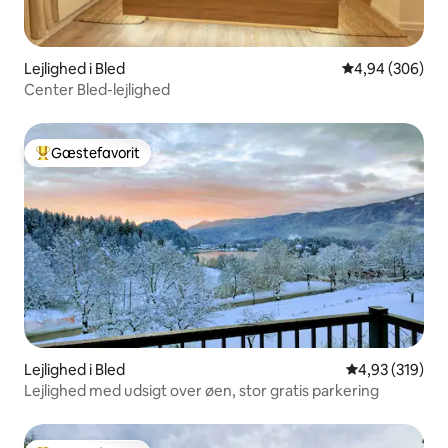
Lejlighed i Bled
4,94 ud af 5 i
4,94 (306)
Center Bled-lejlighed
Gæstefavorit
Bedste gæstefavorit
Lejlighed i Bled
4,93 ud af 5 i
4,93 (319)
Lejlighed med udsigt over øen, stor gratis parkering