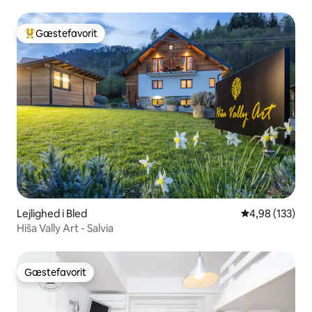
Gæstefavorit
Bedste gæstefavorit
Lejlighed i Bled
4,98 ud af 5 i
4,98 (133)
Hiša Vally Art - Salvia
Gæstefavorit
Gæstefavorit