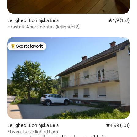
Lejlighed i Bohinjska Bela
4,9 ud af 5 i
4,9 (157)
Hrastnik Apartments - (lejlighed 2)
Gæstefavorit
Bedste gæstefavorit
Lejlighed i Bohinjska Bela
4,99 ud af 5 i
4,99 (101)
Etværelseslejlighed Lara