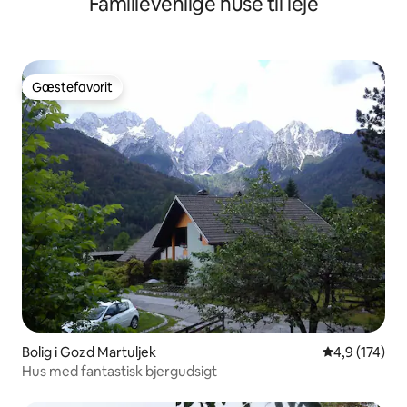
Familievenlige huse til leje
Gæstefavorit
Gæstefavorit
Bolig i Gozd Martuljek
4,9 ud af 5 i
4,9 (174)
Hus med fantastisk bjergudsigt