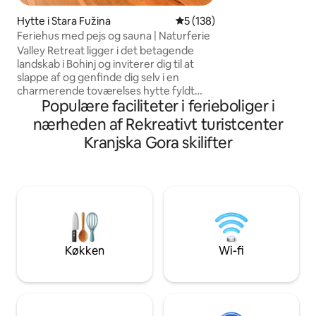
liv uden indlagt s
solcellebrusere, e
Hytte i Stara Fužina
5 ud af 5 i gennemsnitlig be
5 (138)
stjerneoplyste næt
Feriehus med pejs og sauna | Naturferie
lys. Afsides beliggende i hjertet af Triglav
Valley Retreat ligger i det betagende
National Park, omg
landskab i Bohinj og inviterer dig til at
vildmark, dyreliv
slappe af og genfinde dig selv i en
bjergtoppe over B
charmerende toværelses hytte fyldt
SIDSTE DEL AF RE
Populære faciliteter i ferieboliger i
med varme og karakter. Hvert hjørne af
MED VORES TRAN
hjemmet fortæller en historie – fra
nærheden af Rekreativt turistcenter
håndlavede møbler til gennemtænkte
Kranjska Gora skilifter
detaljer, der skaber en ægte følelse af
komfort og omsorg. Krul dig sammen
ved pejsen, nyd en varm kop te, eller
fordyb dig i en god bog, mens de
fredelige omgivelser langsomt får dine
bekymringer til at forsvinde. ✨ Kom for
at få udsigten. Bliv og nyd følelsen ✨
Køkken
Wi-fi