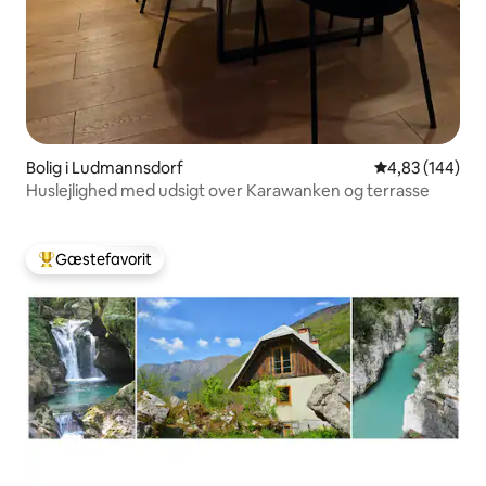
Bolig i Ludmannsdorf
4,83 ud af 5 i
4,83 (144)
Huslejlighed med udsigt over Karawanken og terrasse
Gæstefavorit
Bedste gæstefavorit