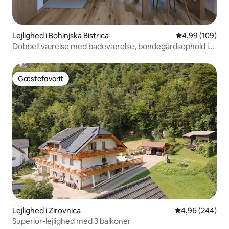
Lejlighed i Bohinjska Bistrica
4,99 ud af 5 i
4,99 (109)
Dobbeltværelse med badeværelse, bondegårdsophold i
Bohinj
Gæstefavorit
Gæstefavorit
Lejlighed i Zirovnica
4,96 ud af 5 i
4,96 (244)
Superior-lejlighed med 3 balkoner