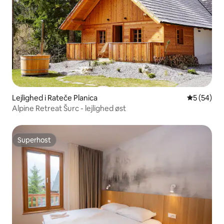
Lejlighed i Rateče Planica
5 ud af 5 
5 (54)
Alpine Retreat Šurc - lejlighed øst
Superhost
Superhost