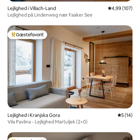
Lejlighed i Villach-Land
4,99 ud af 5 i
4,99 (107)
Lejlighed på Lindenweg nær Faaker See
Gæstefavorit
Bedste gæstefavorit
Lejlighed i Kranjska Gora
5 ud af 5 
5 (14)
Vila Pavlina - Lejlighed Martuljek (2+0)