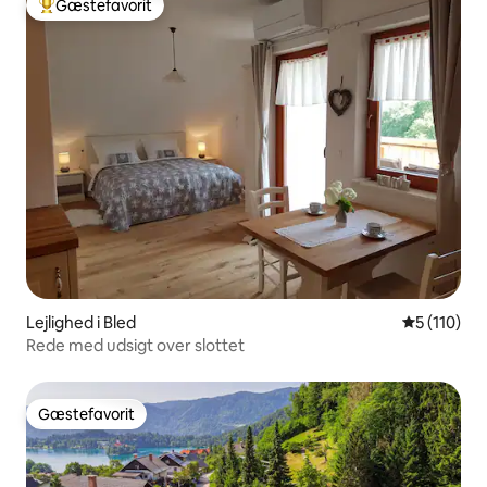
Gæstefavorit
Bedste gæstefavorit
Lejlighed i Bled
5 ud af 5 i
5 (110)
Rede med udsigt over slottet
Gæstefavorit
Gæstefavorit