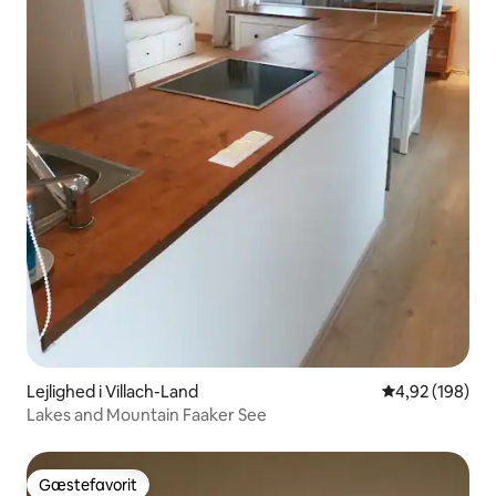
Lejlighed i Villach-Land
4,92 ud af 5 i
4,92 (198)
Lakes and Mountain Faaker See
Gæstefavorit
Gæstefavorit