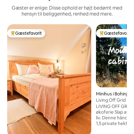
Gæster er enige: Disse ophold er højt bedømt med
hensyn til beliggenhed, renhed med mere.
Gæstefavorit
Gæstefavorit
Bedste gæstefavorit
Bedste gæstefavo
Minihus i Bohinj
Living Off Grid En
par
LIVING OFF GRID –
økoferie Slap af, o
liv. Denne håndby
1,5 private hektar o
sætte farten ned.