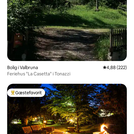
Bolig i Valbruna
4,88 ud af 5 i
4,88 (222)
Feriehus "La Casetta" i Tonazzi
Gæstefavorit
Bedste gæstefavorit