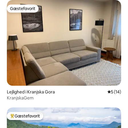
Gæstefavorit
Gæstefavorit
Lejlighed i Kranjska Gora
5 ud af 5 
5 (14)
KranjskaGem
Gæstefavorit
Bedste gæstefavorit