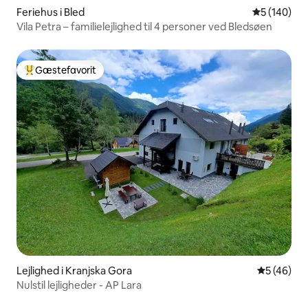
Feriehus i Bled
5 ud af 5 i
5 (140)
Vila Petra – familielejlighed til 4 personer ved Bledsøen
Gæstefavorit
Bedste gæstefavorit
Lejlighed i Kranjska Gora
5 ud af 5 
5 (46)
Nulstil lejligheder - AP Lara