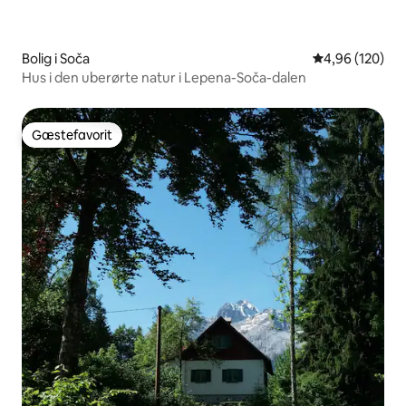
Bolig i Soča
4,96 ud af 5 i
4,96 (120)
Hus i den uberørte natur i Lepena-Soča-dalen
Gæstefavorit
Gæstefavorit