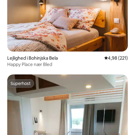
Lejlighed i Bohinjska Bela
4,98 ud af 5 i
4,98 (221)
Happy Place nær Bled
Superhost
Superhost