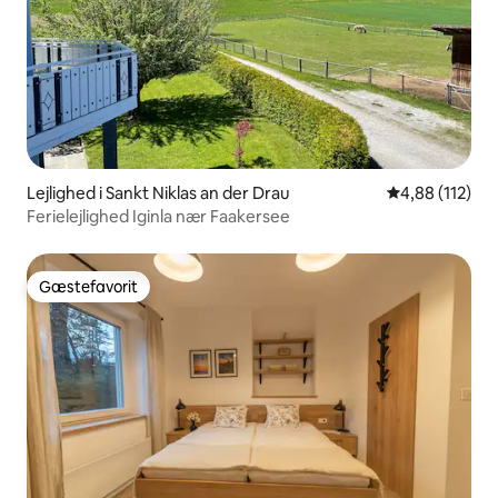
Lejlighed i Sankt Niklas an der Drau
4,88 ud af 5 i
4,88 (112)
Ferielejlighed Iginla nær Faakersee
Gæstefavorit
Gæstefavorit