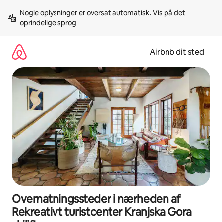
Gå
Nogle oplysninger er oversat automatisk. 
Vis på det 
videre
oprindelige sprog
til
indhold
Airbnb dit sted
Overnatningssteder i nærheden af
Rekreativt turistcenter Kranjska Gora