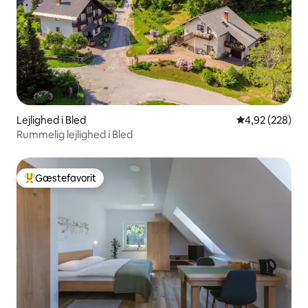
Lejlighed i Bled
4,92 ud af 5 i
4,92 (228)
Rummelig lejlighed i Bled
Gæstefavorit
Bedste gæstefavorit