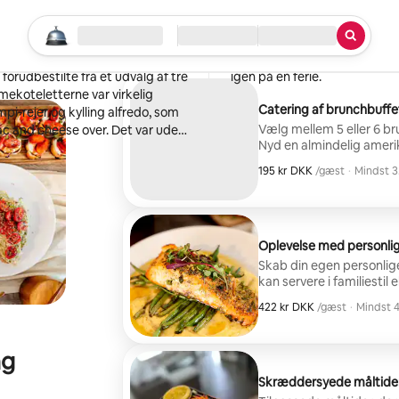
Kimberly
Phoenix, Arizona
Start din søgning
Lokation
Indtjekning/udtjekning
Tjenestetype
·
maj 2026
,
k alle forventninger. Det er
Fantastisk madlavning til br
 forudbestilte fra et udvalg af tre
igen på en ferie.
mmekoteletterne var virkelig
Catering af brunchbuffe
pi-rejer og kylling alfredo, som
Vælg mellem 5 eller 6 br
ac and cheese over. Det var uden
Nyd en almindelig amerik
ater, var et hit. Hvis du vil have
nogle klassikere fra Syden 
dem med det samme.
195 kr DKK
195 kr DKK per gæst
/gæst
·
Mindst 3
Mindst 3
Oplevelse med personli
Skab din egen personlige
kan servere i familiestil 
salat og en middagsret m
422 kr DKK
422 kr DKK per gæst
/gæst
·
Mindst 4
Priserne starter fra 55 
Mindst 4
ng
Skræddersyede måltider 