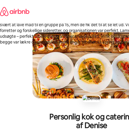
Gå
Rich
videre
San Francisco, Californien
til
·
maj 2026
,
Vi hyrede teamet til min dimissionsmiddag i vores Airbnb, og de overgi
indhold
svært at lave mad til en gruppe på 15, men de fik det til at se let ud. Vi
forretter og forskellige sideretter, og organisationen var perfekt. La
udsøgte – perfekt tilberedte og aftenens højdepunkt. Vi fik også scam
begge var lækre og smagfulde. Hvad angår tilbehør, så spring ikke m
tvivl det bedste på bordet! Selv forretterne, såsom tunpoke og friske sal
en stressfri, eksklusiv madoplevelse i din lejebolig, skal du booke 
Personlig kok og cateri
af Denise