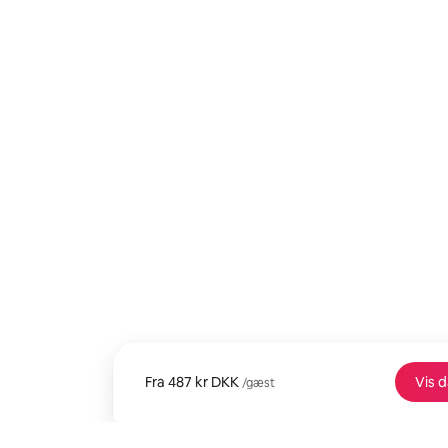
Fra
Fra 487 kr DKK per gæst
487 kr DKK
Vis 
/gæst