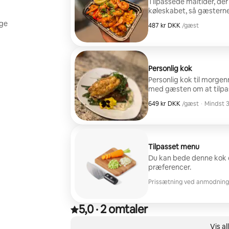
Tilpassede måltider, der
køleskabet, så gæsterne
ankommer. Fra sunde mål
ige
487 kr DKK
487 kr DKK per gæst
/gæst
tilbereder færdiglavede 
du sparer tid, fordi du i
passer til dig og dine gæ
fantastisk oplevelse.
Personlig kok
Personlig kok til morge
med gæsten om at tilpa
mad, ethvert køkken elle
649 kr DKK
649 kr DKK per gæst
/gæst
·
Mindst 3
din anmodning.
Mindst 3
Tilpasset menu
Du kan bede denne kok o
præferencer.
Prissætning ved anmodning
5,0
·
2 omtaler
5,0 ud af 5 stjerner ud fra 2 omtaler
,
0 af 0 elementer vises
Vis al