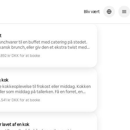
Bliv vært
unch i weekenden på mors dag! Jeg glæder mig til at bruge hende
t
unchvarer til en buffet med catering på stedet.
ansk brunch, eller giv den et ekstra twist med
eller et strejf af latin.
.892 kr DKK for at booke
.892 kr DKK for at booke
g kok
 kokkeoplevelse til frokost eller middag. Kokken
eller som middag på tallerken. Få en forret, en
ed to tilbehør. Enhver type mad efter eget valg.
.541 kr DKK for at booke
USD – afhængigt af menuvælg og antal personer.
.541 kr DKK for at booke
lavet af en kok