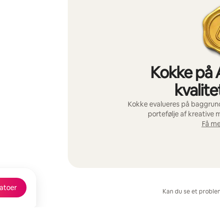
Kokke på A
kvalite
Kokke evalueres på baggrund 
portefølje af kreative 
Få me
datoer
Kan du se et proble