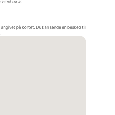
re med værter.
r angivet på kortet. Du kan sende en besked til
.