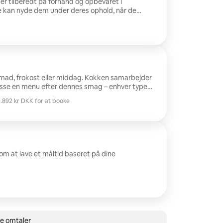
 er tilberedt på forhånd og opbevaret i
 kan nyde dem under deres ophold, når de
tider til hjemmelavede måltider. Kokken
måltider, så din rejse bliver mere afslappende, og
kke behøver at lave mad. Tilpas en menu, der
ster, så sørger kokken for at give jer en
nmad, frokost eller middag. Kokken samarbejder
sse en menu efter dennes smag – enhver type
r enhver lyst. Kokken vil bruge sin magi og lave
.892 kr DKK for at booke
.892 kr DKK for at booke
m at lave et måltid baseret på dine
le omtaler