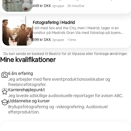
kvalitet i .jpg-format.
449 kr DKK
449 kr DKK per gruppe
,
/gruppe
·
30 minutter
Fotografering i Madrid
I stil med Sex and the City, men i Madrid, tager vi en
rundtur på Madrids Gran Vía med fotostop på byens
mest ikoniske steder.
599 kr DKK
599 kr DKK per gruppe
,
/gruppe
·
1 time
Du kan sende en besked til Beatriz for at tilpasse eller foretage ændringer.
Mine kvalifikationer
6 års erfaring
Jeg arbejder med flere eventproduktionsselskaber og
freelancefotografer.
Karrierehøjdepunkt
Jeg lavede adskillige audiovisuelle reportager for avisen ABC.
Uddannelse og kurser
Bryllupsfotografering og -videografering. Audiovisuel
efterproduktion.