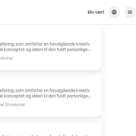
Bliv vært
rafering, som omfatter en forudgående kreativ
le konceptet og idéen til den fuldt personlige
n ideelle placering vælges, enten i et fotostudie
minutter
på 1-2
ring af 10 endelige billeder i høj opløsning, der
og redaktionel brug. Sessionens varighed: 45 min.
e.
rafering, som omfatter en forudgående kreativ
le konceptet og idéen til den fuldt personlige
n ideelle placering vælges, enten i et fotostudie
ime 30 minutter
1 til 3
ring af 15 endelige billeder i høj opløsning, der
og redaktionel brug. Sessionens varighed, 90 min.
e.