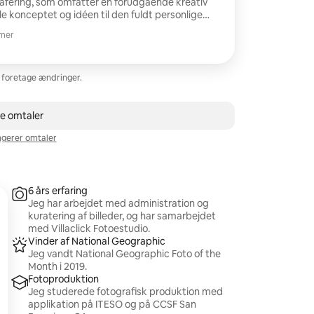
rafering, som omfatter en forudgående kreativ
le konceptet og idéen til den fuldt personlige
n ideelle placering vælges, enten i et fotostudie
imer
1 til 4
ring af 25 færdige billeder i høj opløsning, der er
redaktionel brug. Sessionens varighed: 2 timer.
e.
r foretage ændringer.
le omtaler
gerer omtaler
6 års erfaring
Jeg har arbejdet med administration og
kuratering af billeder, og har samarbejdet
med Villaclick Fotoestudio.
Vinder af National Geographic
Jeg vandt National Geographic Foto of the
Month i 2019.
Fotoproduktion
Jeg studerede fotografisk produktion med
applikation på ITESO og på CCSF San