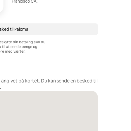
Francisco CA.
sked til Paloma
eskytte din betaling skal du
b til at sende penge og
re med værter.
r angivet på kortet. Du kan sende en besked til
.