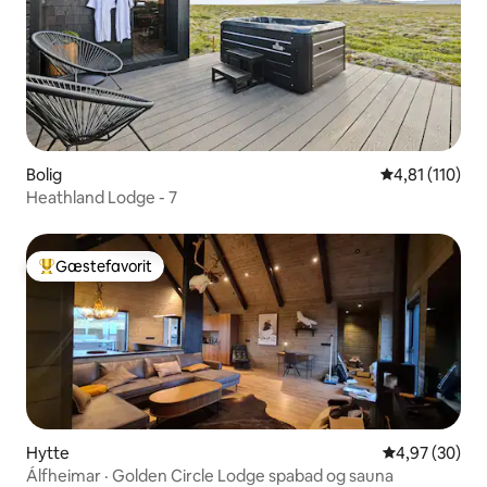
Bolig
4,81 ud af 5 
4,81 (110)
Heathland Lodge - 7
Gæstefavorit
Bedste gæstefavorit
Hytte
4,97 ud af 5 
4,97 (30)
Álfheimar · Golden Circle Lodge spabad og sauna