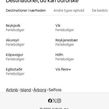
Destinationer, du kan udforske
Destinationer i nærheden
Andre typer ophold
De bedste
Reykjavík
Vik
Ferieboliger
Ferieboliger
Akureyri
Reykjanesbær
Ferieboliger
Ferieboliger
Kópavogur
Höfn
Ferieboliger
Ferieboliger
Egilsstaðir
Vis flere
Ferieboliger
Airbnb
Island
Árborg
Selfoss