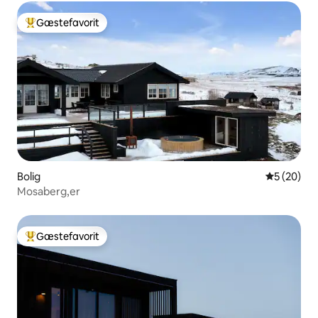
Gæstefavorit
Bedste gæstefavorit
Bolig
5 ud af 5 
5 (20)
Mosaberg,er
Gæstefavorit
Bedste gæstefavorit