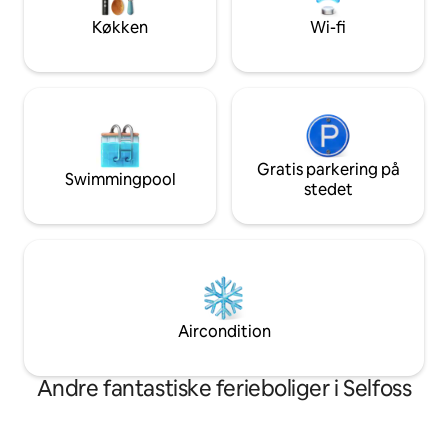
private skjul.
på dagen.
Køkken
Wi-fi
Gratis parkering på
Swimmingpool
stedet
Aircondition
Andre fantastiske ferieboliger i Selfoss