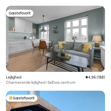
Gæstefavorit
Gæstefavorit
Lejlighed
4,96 ud af 5 i
4,96 (188)
Charmerende lejlighed i Selfoss centrum
Gæstefavorit
Bedste gæstefavorit