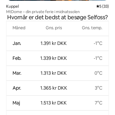
Kuppel
5 ud af 5 
5 (33)
MtDome – din private ferie i midnatssolen
Hvornår er det bedst at besøge Selfoss?
Måned
Gns. pris
Gns. temp.
Jan.
1.391 kr DKK
-1°C
Feb.
1.339 kr DKK
-1°C
Mar.
1.313 kr DKK
0°C
Apr.
1.365 kr DKK
3°C
Maj
1.513 kr DKK
7°C