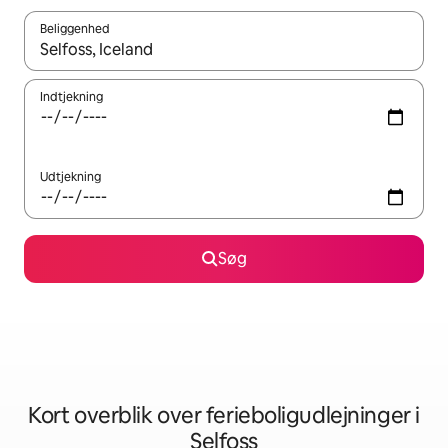
Beliggenhed
Når resultaterne er tilgængelige, skal du navigere med piletaste
Indtjekning
Udtjekning
Søg
Kort overblik over ferieboligudlejninger i
Selfoss