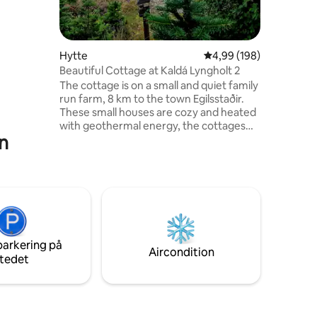
en, som er
,
l. Denne
Hytte
4,99 ud af 5 i gennems
4,99 (198)
 et tv.
Beautiful Cottage at Kaldá Lyngholt 2
d efter
The cottage is on a small and quiet family
run farm, 8 km to the town Egilsstaðir.
These small houses are cozy and heated
with geothermal energy, the cottages
fn
can be booked all year around. We
provide linen, towels, tea and Coffee for
no extra charge. The surrounding area
consists of a river, trees, northern lights,
beautiful nature and during the winter
time you might even see some reindeers
wandering around.
parkering på
Aircondition
tedet