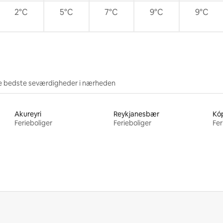
2°C
5°C
7°C
9°C
9°C
e bedste seværdigheder i nærheden
Akureyri
Reykjanesbær
Kó
Ferieboliger
Ferieboliger
Fer