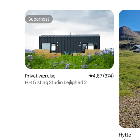
Superhost
Superhost
Privat værelse
4,87 ud af 5 i gennems
4,87 (374)
HH Gisting Studio Lejlighed 2
Hytte