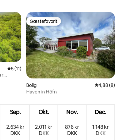
Gæstefavorit
Gæstefavorit
5 ud af 5 i gennemsnitlig bedømmelse, 11 omtaler
5 (11)
er
9 omtaler
Bolig
4,88 ud af 5 i genne
4,88 (8)
Haven in Höfn
Sep.
Okt.
Nov.
Dec.
2.634 kr
2.011 kr
876 kr
1.148 kr
DKK
DKK
DKK
DKK