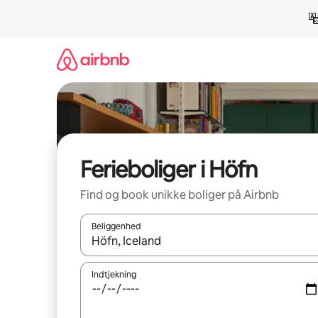
Gå
videre
til
indhold
Ferieboliger i Höfn
Find og book unikke boliger på Airbnb
Beliggenhed
Når resultaterne er tilgængelige, skal du navigere
Indtjekning