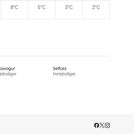
8°C
5°C
3°C
2°C
pavogur
Selfoss
ieboliger
Ferieboliger