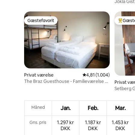
Jökla Gist
Gæstefavorit
Gæste
Gæstefavorit
Bedste 
Privat værelse
4,81 ud af 5 i gennemsni
4,81 (1.004)
The Braz Guesthouse - Familieværelse -
Privat væ
4 personer
Setberg 
Måned
Jan.
Feb.
Mar.
1.297 kr
1.187 kr
1.453 kr
Gns. pris
DKK
DKK
DKK