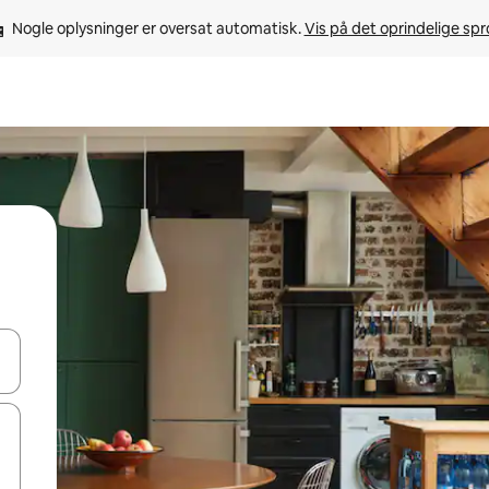
Nogle oplysninger er oversat automatisk. 
Vis på det oprindelige sp
 med piletasterne op og ned eller se mere ved at trykke eller stryge.