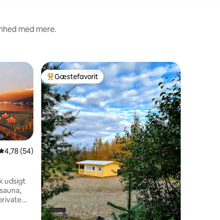
renhed med mere.
Hytte
Gæstefavorit
Gæstefa
Bedste gæstefavorit
Gæstefa
Hytte til
skattejag
Vores bry
sted for 
oplevels
udsigt ov
par minut
Du kan en
mens du g
4,78 ud af 5 i gennemsnitlig bedømmelse, 54 omtaler
4,78 (54)
og besøg
1 omtaler
ligger en
udstyret
k udsigt
videospil.
sauna,
private
e med