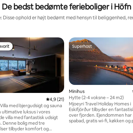
De bedst bedømte ferieboliger i Höfn
: Disse ophold er højt bedømt med hensyn til beliggenhed, 
vorit
Superhost
vorit
Superhost
Minihus
Hytte (2-4 voksne – 24 m2)
4,9 ud af 5 i gennemsnitlig bedømmelse, 2
4,9 (21)
Mjoeyri Travel Holiday Homes i
 Villa med bjergudsigt og sauna
Eskifjörður tilbyder en fantastis
ultimative luksus i vores
over fjorden. Ejendommen har 
e villa med fantastisk udsigt
spabad, gratis wi-fi, køkken og 
. Denne bolig med tre
badeværelser. Denne hytte består af 3
ser tilbyder komfort og
senge, 1 stue og 1 badeværels