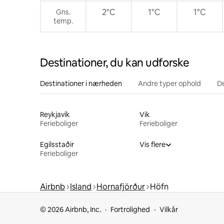
2°C
1°C
1°C
Gns.
temp.
Destinationer, du kan udforske
Destinationer i nærheden
Andre typer ophold
D
Reykjavík
Vik
Ferieboliger
Ferieboliger
Egilsstaðir
Vis flere
Ferieboliger
Airbnb
Island
Hornafjörður
Höfn
© 2026 Airbnb, Inc.
Fortrolighed
Vilkår