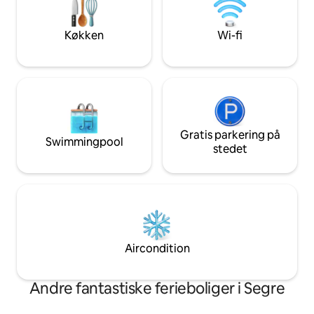
grøfter, der kan besøges, et
naturen.
udendørskøkken, grill, fodboldbane,
pickleball-bane og trampoliner.
Køkken
Wi-fi
Gratis parkering på
Swimmingpool
stedet
Aircondition
Andre fantastiske ferieboliger i Segre