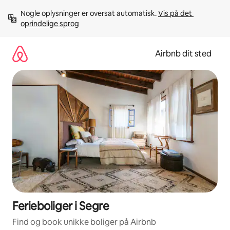
Gå
Nogle oplysninger er oversat automatisk. 
Vis på det 
videre
oprindelige sprog
til
indhold
Airbnb dit sted
Ferieboliger i Segre
Find og book unikke boliger på Airbnb