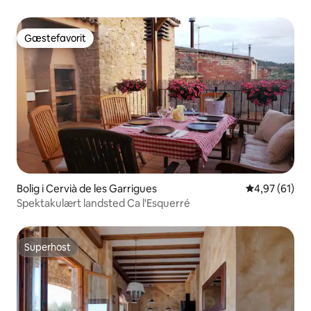
Gæstefavorit
Gæstefavorit
Bolig i Cervià de les Garrigues
4,97 ud af 5 
4,97 (61)
Spektakulært landsted Ca l'Esquerré
Superhost
Superhost