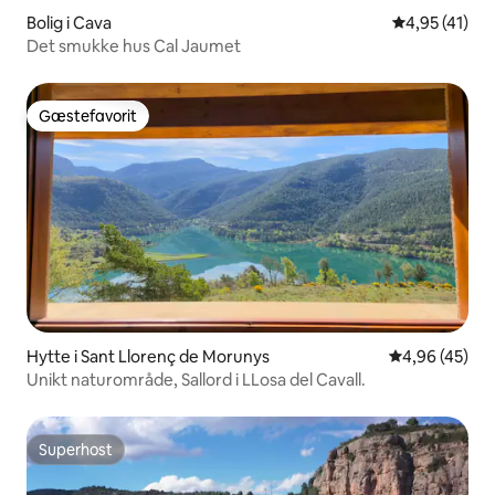
Bolig i Cava
4,95 ud af 5 
4,95 (41)
Det smukke hus Cal Jaumet
Gæstefavorit
Gæstefavorit
Hytte i Sant Llorenç de Morunys
4,96 ud af 5 
4,96 (45)
Unikt naturområde, Sallord i LLosa del Cavall.
Superhost
Superhost