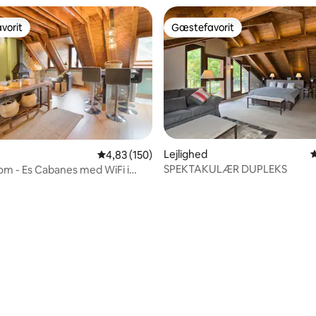
vorit
Gæstefavorit
vorit
Gæstefavorit
Lejlighed
4
4,83 ud af 5 i gennemsnitlig bedømmelse, 15
4,83 (150)
SPEKTAKULÆR DUPLEKS
om - Es Cabanes med WiFi i