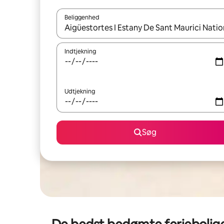
Beliggenhed
Når resultaterne er tilgængelige, skal du navigere
Indtjekning
Udtjekning
Søg