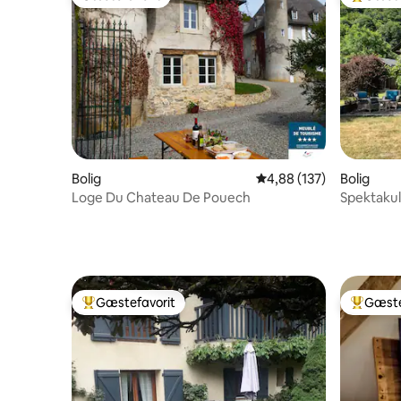
Gæstefavorit
Bedste 
Bolig
4,88 ud af 5 i gennems
4,88 (137)
Bolig
Loge Du Chateau De Pouech
Spektaku
de Lucho
Gæstefavorit
Gæste
Bedste gæstefavorit
Bedste 