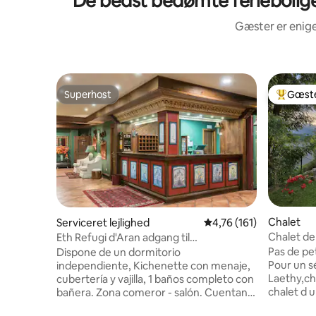
De bedst bedømte ferieboliger
Gæster er enige
Superhost
Gæste
Superhost
Bedste 
Chalet
Serviceret lejlighed
4,76 ud af 5 i gennems
4,76 (161)
Chalet de
Eth Refugi d'Aran adgang til
morgenma
swimmingpool, lejlighed...
Pas de pe
Dispone de un dormitorio
Pour un séjour 
independiente, Kichenette con menaje,
Laethy,ch
cubertería y vajilla, 1 baños completo con
chalet d 
bañera. Zona comeror - salón. Cuentan
est entiè
con Kichenette, ideal para estancias