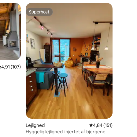
Superhost
Superhost
,91 ud af 5 i gennemsnitlig bedømmelse, 107 omtaler
4,91 (107)
0 omtaler
Lejlighed
4,84 ud af 5 i gennems
4,84 (151)
Hyggelig lejlighed i hjertet af bjergene