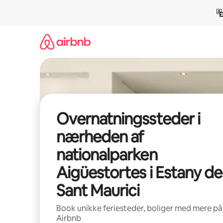
Gå
videre
til
indhold
Overnatningssteder i
nærheden af
nationalparken
Aigüestortes i Estany de
Sant Maurici
Book unikke feriesteder, boliger med mere på
Airbnb