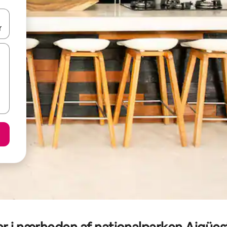
 med piletasterne op og ned eller se mere ved at trykke eller stryge.