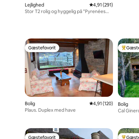
Lejlighed
4,91 ud af 5 i gennems
4,91 (291)
Stor T2 rolig og hyggelig på "Pyrenées
Palace"
Gæstefavorit
Gæste
Gæstefavorit
Bedste 
Bolig
4,91 ud af 5 i gennems
4,91 (120)
Bolig
Plaus. Duplex med have
Cal Giner
Gæstefavorit
Gæste