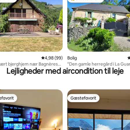
gæstefavorit
Bedste gæstefavorit
nitlig bedømmelse, 137 omtaler
4,98 ud af 5 i gennemsnitlig bedømmelse, 9
4,98 (99)
Bolig
4
lært bjerghjem nær Bagnères
"Den gamle herregård i La Gu
Lejligheder med aircondition til leje
n
udsigt til Mont Valier
favorit
Gæstefavorit
gæstefavorit
Gæstefavorit