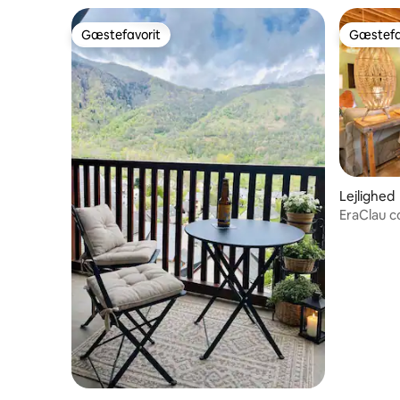
Gæstefavorit
Gæstefa
Gæstefavorit
Gæstefa
Lejlighed
EraClau c
Vielha