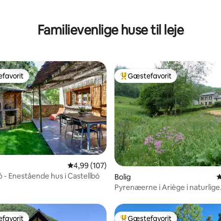
nitlig bedømmelse, 291 omtaler
Familievenlige huse til leje
favorit
Gæstefavorit
gæstefavorit
Bedste gæstefavorit
nitlig bedømmelse, 120 omtaler
4,99 ud af 5 i gennemsnitlig bedømmelse, 10
4,99 (107)
ó - Enestående hus i Castellbó
Bolig
4
Pyrenæerne i Ariège i naturlige
omgivelser
favorit
Gæstefavorit