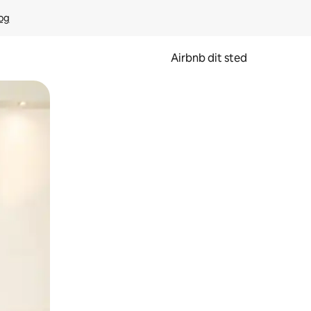
rog
Airbnb dit sted