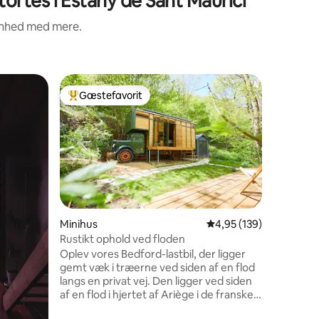
ortes i Estany de Sant Maurici
renhed med mere.
Hytte
Gæstefavorit
Gæst
Bedste gæstefavorit
Bedste 
DUPLEX 3
SPEKTAC
Duplex le
sovevære
komplet 
udstyret
håndklæd
SPEKTAKU
in which 
access to
1 omtaler
Minihus
4,95 ud af 5 i gennems
4,95 (139)
the acco
Rustikt ophold ved floden
3 km fra 
Oplev vores Bedford-lastbil, der ligger
har to me
gemt væk i træerne ved siden af en flod
Esquerra)
langs en privat vej. Den ligger ved siden
personer
af en flod i hjertet af Ariège i de franske
Pyrenæer, en skattekiste af naturlig