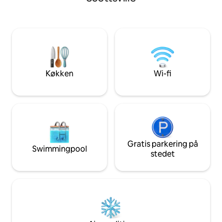
Scottsville. Inden 
og kun en kort køretur til flere vingårde i
fire restauranter 
området. Den overdækkede veranda
købmand og andre
har et terrassesæt til fire personer, hvor
en kort køretur v
man kan nyde kaffe eller
med stier ligger 
eftermiddagsdrinks. På grund af
har køkken, spise
allergier kan jeg desværre ikke tage
WiFi. Hvis dette hus allerede er
imod kæledyr.
reserveret, har j
Køkken
Wi-fi
der kan være tilgæ
Gratis parkering på
Swimmingpool
stedet