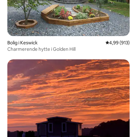
Bolig i Keswick
4,99 ud af 5 i
4,99 (913)
Charmerende hytte i Golden Hill