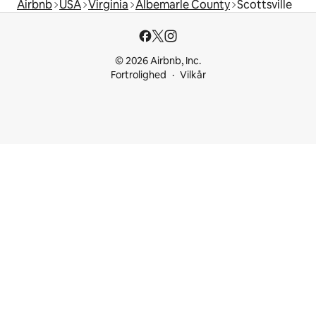
Airbnb
USA
Virginia
Albemarle County
Scottsville
© 2026 Airbnb, Inc.
Fortrolighed
Vilkår