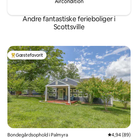
Aircondition
Andre fantastiske ferieboliger i
Scottsville
Gæstefavorit
Bedste gæstefavorit
Bondegårdsophold i Palmyra
4,94 ud af 5 
4,94 (89)