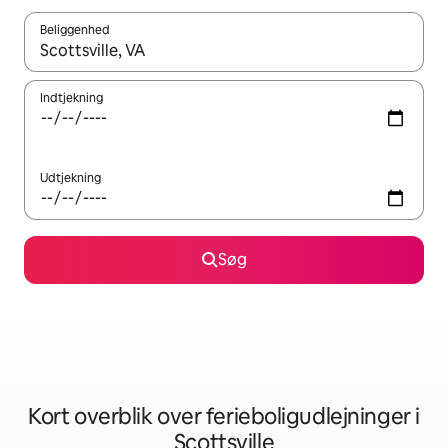
Beliggenhed
Når resultaterne er tilgængelige, skal du navigere med piletaste
Indtjekning
Udtjekning
Søg
Kort overblik over ferieboligudlejninger i
Scottsville