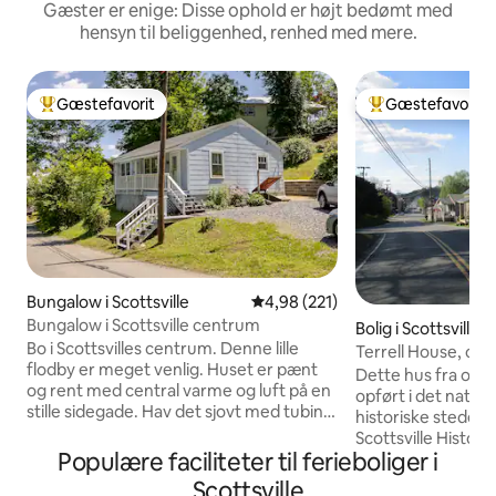
Gæster er enige: Disse ophold er højt bedømt med
hensyn til beliggenhed, renhed med mere.
Gæstefavorit
Gæstefavorit
Bedste gæstefavorit
Bedste gæstefavo
Bungalow i Scottsville
4,98 ud af 5 i gennemsnitlig be
4,98 (221)
Bungalow i Scottsville centrum
Bolig i Scottsville
Bo i Scottsvilles centrum. Denne lille
Terrell House, ca.
flodby er meget venlig. Huset er pænt
Dette hus fra omkr
og rent med central varme og luft på en
opført i det nation
stille sidegade. Hav det sjovt med tubing
historiske steder 
og kajaksejlads på floden. Gå til Van Clief
Scottsville Historic
Nature-området, vandrestier, floden,
Populære faciliteter til ferieboliger i
fuldstændig renov
bryggeriet og restauranterne. Det ligger
beliggende i det 
Scottsville
cirka 32 kilometer fra UVA og Yogaville