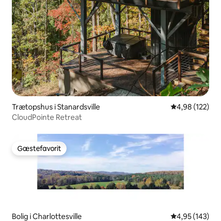
Trætopshus i Stanardsville
4,98 ud af 5 i
4,98 (122)
CloudPointe Retreat
Gæstefavorit
Gæstefavorit
Bolig i Charlottesville
4,95 ud af 5 i
4,95 (143)