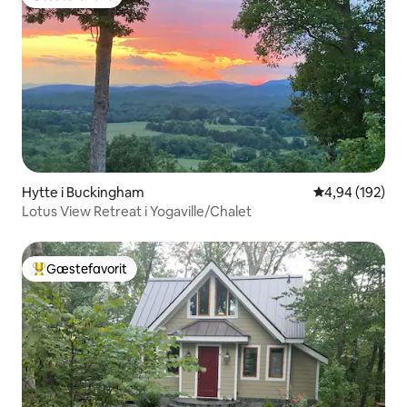
Gæstefavorit
Hytte i Buckingham
4,94 ud af 5 i
4,94 (192)
Lotus View Retreat i Yogaville/Chalet
Gæstefavorit
Bedste gæstefavorit