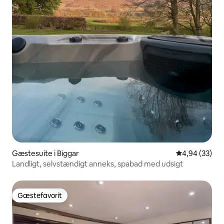
Gæstesuite i Biggar
4,94 ud af 5 
4,94 (33)
Landligt, selvstændigt anneks, spabad med udsigt
Gæstefavorit
Gæstefavorit