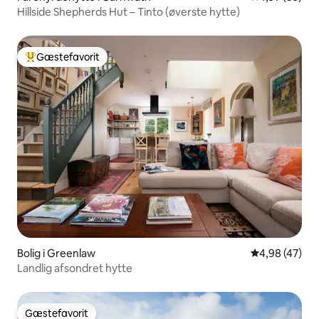
Hillside Shepherds Hut – Tinto (øverste hytte)
Gæstefavorit
Bedste gæstefavorit
Bolig i Greenlaw
4,98 ud af 5 
4,98 (47)
Landlig afsondret hytte
Gæstefavorit