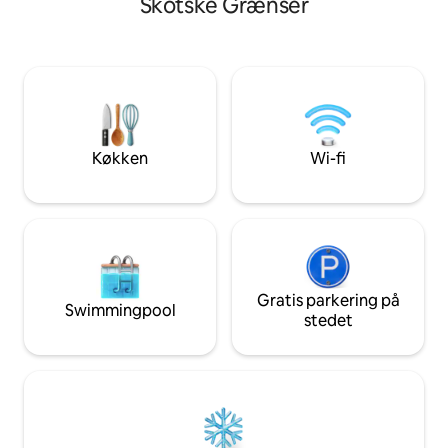
Skotske Grænser
portadgang, bil afgørende for at nyde
stjernekiggerterrasse & Telesko
dette fantastiske område. NYT til 2025
to gæster Fælles have. Kæledyr tages i
Udendørs sommerhus
betragtning, spørg
Køkken/spisning/musik/AGA Opvarmet
plads til større grupper og
længerevarende ophold, der ønsker at
tage imod sig selv. Dette er et valgfrit
ekstra £20 per nat, hvis det er
Køkken
Wi-fi
nødvendigt, kan bookes og betales til
værten ved ankomsten
Gratis parkering på
Swimmingpool
stedet