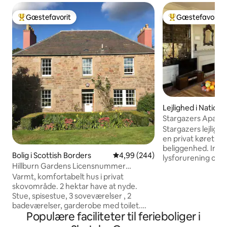
Gæstefavorit
Gæstefavorit
Bedste gæstefavorit
Bedste gæstefavo
Lejlighed i Nationa
Stargazers Apart 
Nationalpark
Stargazers lejlighe
en privat køretur. 
beliggenhed. Ingen støj eller
Bolig i Scottish Borders
4,99 ud af 5 i gennemsnitlig be
4,99 (244)
lysforurening og 
Hillburn Gardens Licensnummer
Europa. Nyd hele øverste etage med
SB00235F
Varmt, komfortabelt hus i privat
åben stue/køkken 
skovområde. 2 hektar have at nyde.
bogreoler. Sovevæ
Stue, spisestue, 3 soveværelser , 2
badekar, kingsize
badeværelser, garderobe med toilet.
badeværelse. Det e
Populære faciliteter til ferieboliger i
Der er ikke noget KØKKEN. Stor offroad
Separat indgang v
parkeringsplads med bred dobbelt
med fantastisk uds