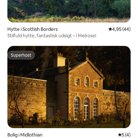
Hytte i Scottish Borders
4,95 ud af 5 
4,95 (44)
Stilfuld hytte, fantastisk udsigt – i Melrose!
Superhost
Superhost
Bolig i Midlothian
5 ud af 5
5 (4)