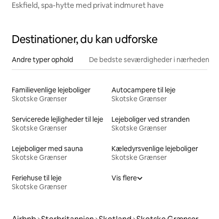
Eskfield, spa-hytte med privat indmuret have
Destinationer, du kan udforske
Andre typer ophold
De bedste seværdigheder i nærheden
Familievenlige lejeboliger
Autocampere til leje
Skotske Grænser
Skotske Grænser
Servicerede lejligheder til leje
Lejeboliger ved stranden
Skotske Grænser
Skotske Grænser
Lejeboliger med sauna
Kæledyrsvenlige lejeboliger
Skotske Grænser
Skotske Grænser
Feriehuse til leje
Vis flere
Skotske Grænser