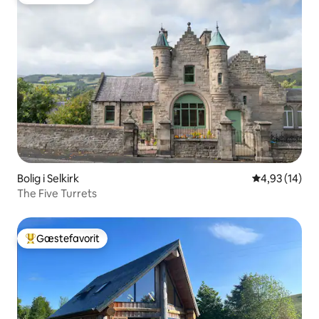
Gæstefavorit
Bolig i Selkirk
4,93 ud af 5 
4,93 (14)
The Five Turrets
Gæstefavorit
Bedste gæstefavorit