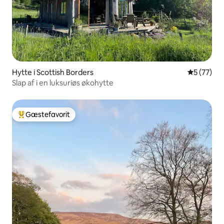
Hytte i Scottish Borders
5 ud af 5 
5 (77)
Slap af i en luksuriøs økohytte
Gæstefavorit
Bedste gæstefavorit