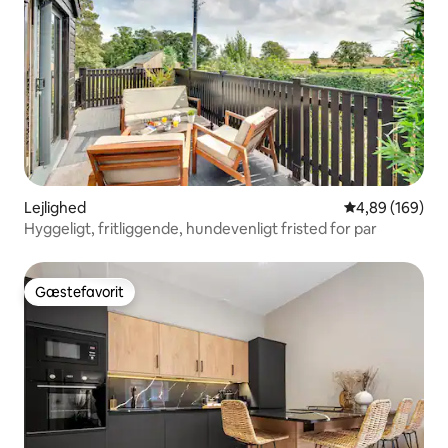
Lejlighed
4,89 ud af 5 i
4,89 (169)
Hyggeligt, fritliggende, hundevenligt fristed for par
Gæstefavorit
Gæstefavorit