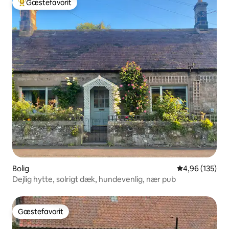
Gæstefavorit
Bedste gæstefavorit
Bolig
4,96 ud af 5 i
4,96 (135)
Dejlig hytte, solrigt dæk, hundevenlig, nær pub
Gæstefavorit
Gæstefavorit