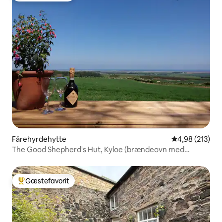
Fårehyrdehytte
4,98 ud af 5 i
4,98 (213)
The Good Shepherd's Hut, Kyloe (brændeovn med
havudsigt)
Gæstefavorit
Bedste gæstefavorit