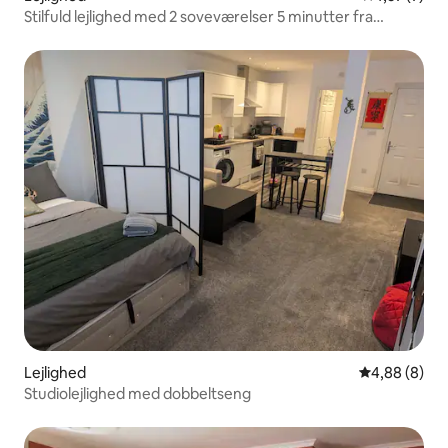
Stilfuld lejlighed med 2 soveværelser 5 minutter fra
centrum
Lejlighed
4,88 ud af 5
4,88 (8)
Studiolejlighed med dobbeltseng