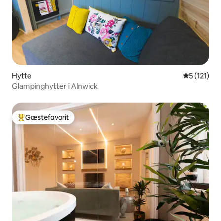
Hytte
5 ud af 5 
5 (121)
Glampinghytter i Alnwick
Gæstefavorit
Bedste gæstefavorit