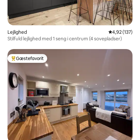
Lejlighed
4,92 ud af 5 i
4,92 (137)
Stilfuld lejlighed med 1 seng i centrum (4 sovepladser)
Gæstefavorit
Bedste gæstefavorit