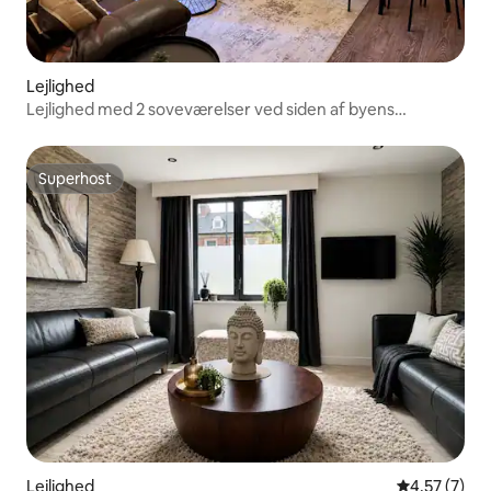
Lejlighed
Lejlighed med 2 soveværelser ved siden af byens
centrum, gratis parkering
Superhost
Superhost
Lejlighed
4,57 ud af 5
4,57 (7)