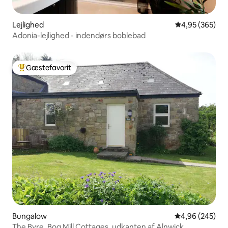
Lejlighed
4,95 ud af 5 i
4,95 (365)
Adonia-lejlighed - indendørs boblebad
Gæstefavorit
Bedste gæstefavorit
Bungalow
4,96 ud af 5 i
4,96 (245)
The Byre, Bog Mill Cottages, udkanten af Alnwick