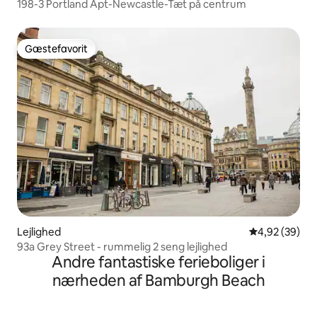
198-3 Portland Apt-Newcastle-Tæt på centrum
Gæstefavorit
Gæstefavorit
Lejlighed
4,92 ud af 5 
4,92 (39)
93a Grey Street - rummelig 2 seng lejlighed
Andre fantastiske ferieboliger i
nærheden af Bamburgh Beach