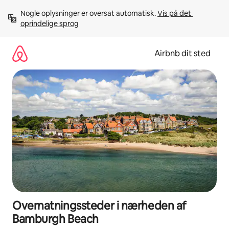
Gå
Nogle oplysninger er oversat automatisk. 
Vis på det 
videre
oprindelige sprog
til
indhold
Airbnb dit sted
Overnatningssteder i nærheden af
Bamburgh Beach