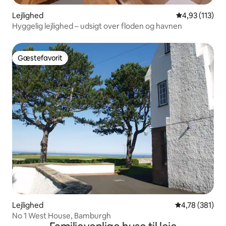
Lejlighed
4,93 ud af 5 i
4,93 (113)
Hyggelig lejlighed – udsigt over floden og havnen
Gæstefavorit
Gæstefavorit
Lejlighed
4,78 ud af 5 i
4,78 (381)
No 1 West House, Bamburgh