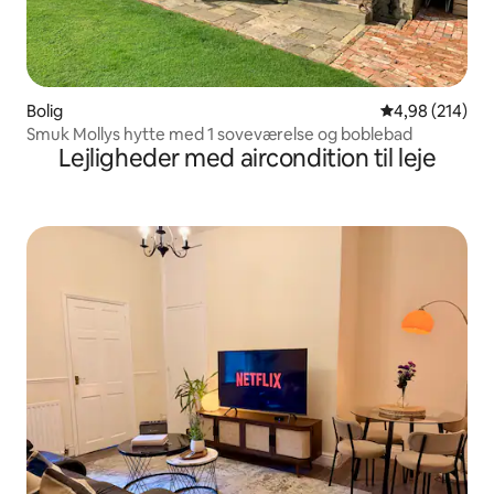
Bolig
4,98 ud af 5 i
4,98 (214)
Smuk Mollys hytte med 1 soveværelse og boblebad
Lejligheder med aircondition til leje