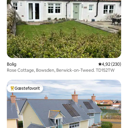
Bolig
4,92 ud af 5 i
4,92 (230)
Rose Cottage, Bowsden, Berwick-on-Tweed. TD152TW
Gæstefavorit
Bedste gæstefavorit