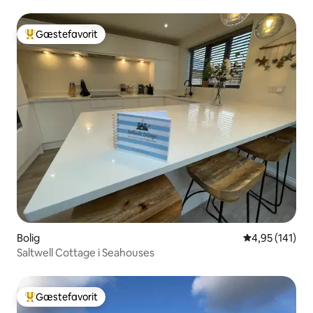
Gæstefavorit
Bedste gæstefavorit
Bolig
4,95 ud af 5 i
4,95 (141)
Saltwell Cottage i Seahouses
Gæstefavorit
Bedste gæstefavorit