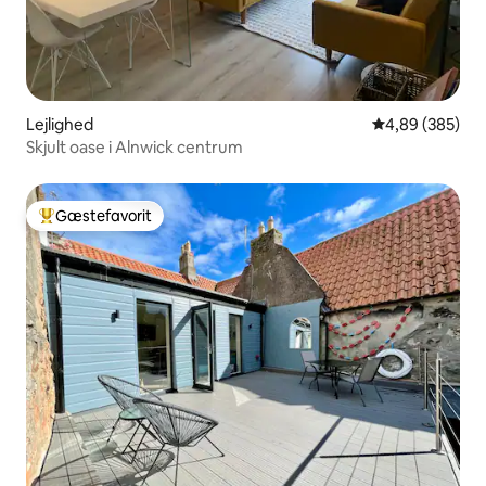
Lejlighed
4,89 ud af 5 i
4,89 (385)
Skjult oase i Alnwick centrum
Gæstefavorit
Bedste gæstefavorit