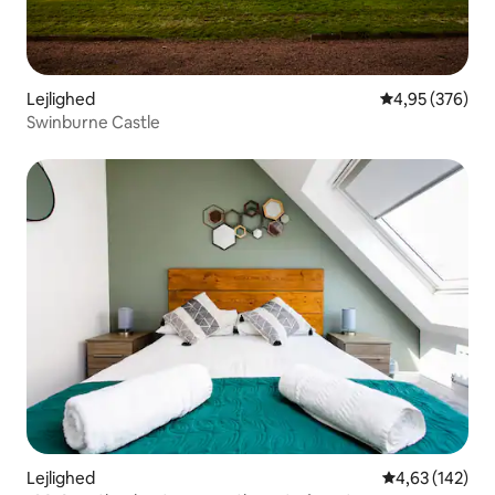
Lejlighed
4,95 ud af 5 i
4,95 (376)
Swinburne Castle
Lejlighed
4,63 ud af 5 i
4,63 (142)