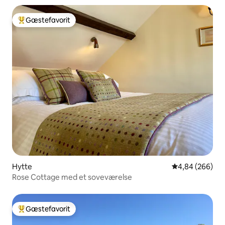
Gæstefavorit
Bedste gæstefavorit
Hytte
4,84 ud af 5 i
4,84 (266)
Rose Cottage med et soveværelse
Gæstefavorit
Bedste gæstefavorit