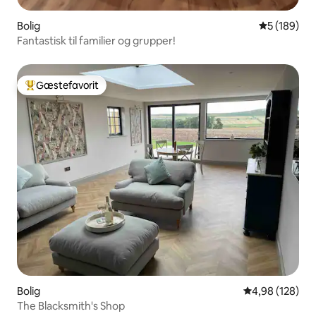
Bolig
5 ud af 5 i
5 (189)
Fantastisk til familier og grupper!
Gæstefavorit
Bedste gæstefavorit
Bolig
4,98 ud af 5 i
4,98 (128)
The Blacksmith's Shop