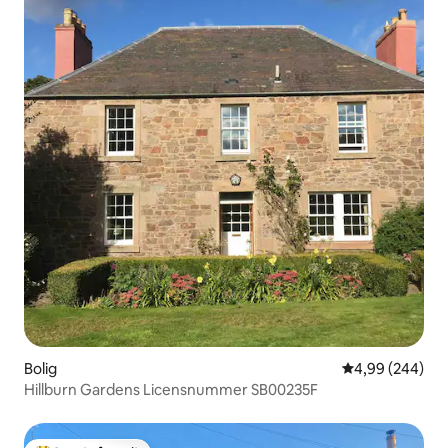
Bolig
4,99 ud af 5 i
4,99 (244)
Hillburn Gardens Licensnummer SB00235F