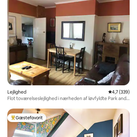
Lejlighed
4,7 ud af 5 i
4,7 (339)
Flot toværelseslejlighed i nærheden af løvfyldte Park and
City.
Gæstefavorit
Bedste gæstefavorit