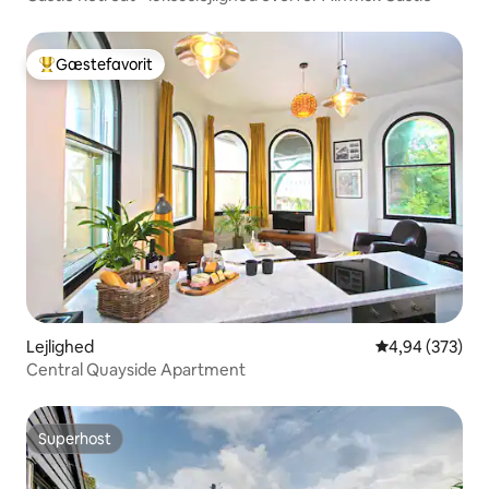
Gæstefavorit
Bedste gæstefavorit
Lejlighed
4,94 ud af 5 i
4,94 (373)
Central Quayside Apartment
Superhost
Superhost