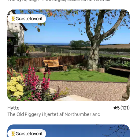
Gæstefavorit
Bedste gæstefavorit
Hytte
5 ud af 5 
5 (121)
The Old Piggery i hjertet af Northumberland
Gæstefavorit
Bedste gæstefavorit