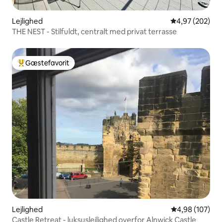
Lejlighed
4,97 ud af 5 i
4,97 (202)
THE NEST - Stilfuldt, centralt med privat terrasse
Gæstefavorit
Bedste gæstefavorit
Lejlighed
4,98 ud af 5 i
4,98 (107)
Castle Retreat - luksuslejlighed overfor Alnwick Castle