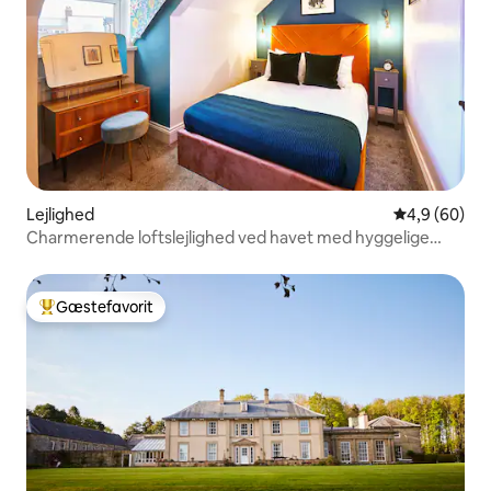
Lejlighed
4,9 ud af 5 
4,9 (60)
Charmerende loftslejlighed ved havet med hyggelige
kystnære vibes
Gæstefavorit
Bedste gæstefavorit