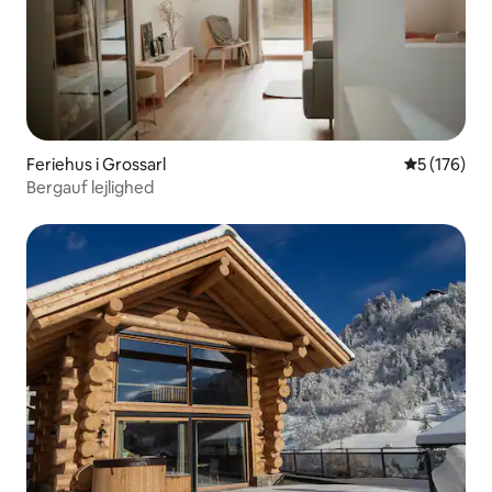
Feriehus i Grossarl
5 ud af 5 i
5 (176)
Bergauf lejlighed