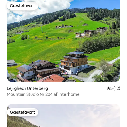
Gæstefavorit
Gæstefavorit
Lejlighed i Unterberg
5 ud af 5 
5 (12)
Mountain Studio Nr 204 af Interhome
Gæstefavorit
Gæstefavorit