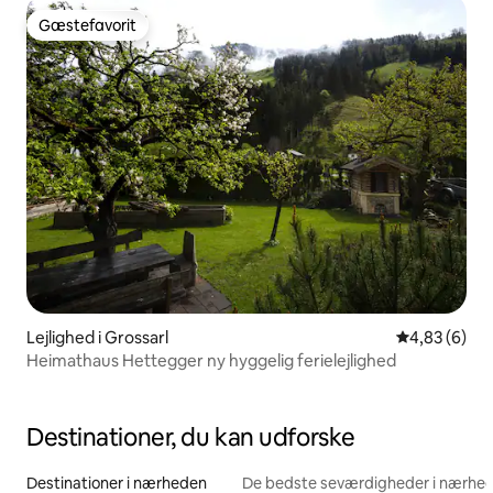
Gæstefavorit
Gæstefavorit
Lejlighed i Grossarl
4,83 ud af 5
4,83 (6)
Heimathaus Hettegger ny hyggelig ferielejlighed
Destinationer, du kan udforske
Destinationer i nærheden
De bedste seværdigheder i nærhe