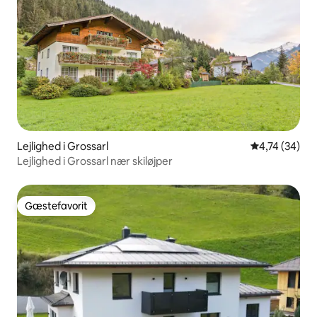
Lejlighed i Grossarl
4,74 ud af 5 
4,74 (34)
Lejlighed i Grossarl nær skiløjper
Gæstefavorit
Gæstefavorit