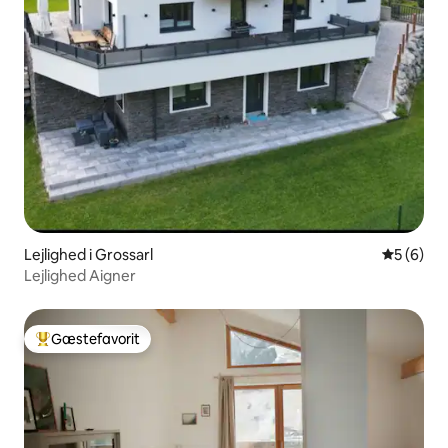
Lejlighed i Grossarl
5 ud af 5
5 (6)
Lejlighed Aigner
Gæstefavorit
Bedste gæstefavorit