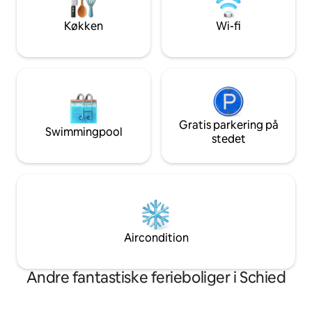
subtile detaljer i interiøret gør denne
turistskat 2,30 €/
chalet til en Top Chalet!
Køkken
Wi-fi
Gratis parkering på
Swimmingpool
stedet
Aircondition
Andre fantastiske ferieboliger i Schied