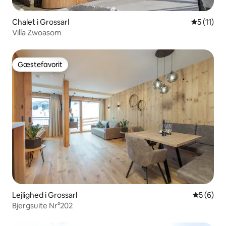
Chalet i Grossarl
5 ud af 5
5 (11)
Villa Zwoasom
Gæstefavorit
Gæstefavorit
Lejlighed i Grossarl
5 ud af 5
5 (6)
Bjergsuite Nr°202