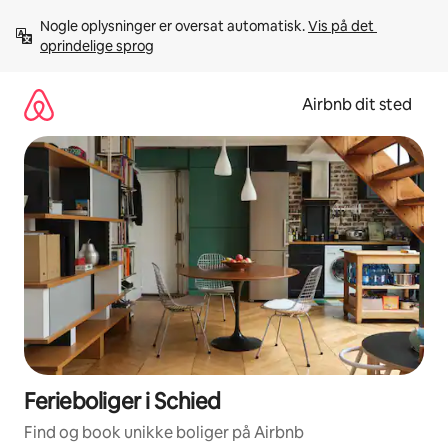
Gå
Nogle oplysninger er oversat automatisk. 
Vis på det 
videre
oprindelige sprog
til
indhold
Airbnb dit sted
Ferieboliger i Schied
Find og book unikke boliger på Airbnb