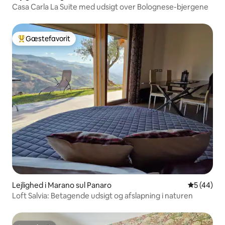
Casa Carla La Suite med udsigt over Bolognese-bjergene
Gæstefavorit
Bedste gæstefavorit
Lejlighed i Marano sul Panaro
5 ud af 5 
5 (44)
Loft Salvia: Betagende udsigt og afslapning i naturen