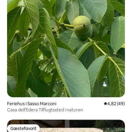
Feriehus i Sasso Marconi
4,82 ud af 5 
4,82 (49)
Casa dell'Edera Tilflugtssted i naturen
Gæstefavorit
Gæstefavorit