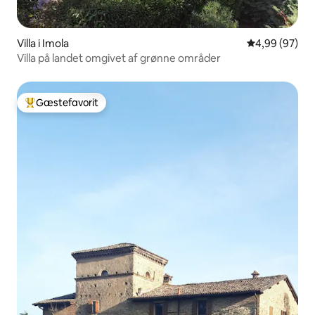
Villa i Imola
4,99 ud af 5 
4,99 (97)
Villa på landet omgivet af grønne områder
Gæstefavorit
Bedste gæstefavorit