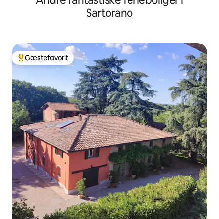
Andre fantastiske ferieboliger i
Sartorano
Gæstefavorit
Bedste gæstefavorit