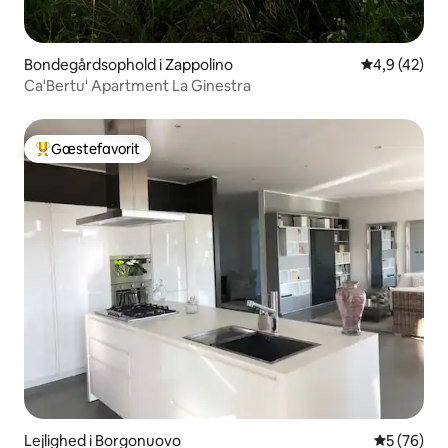
Bondegårdsophold i Zappolino
4,9 ud af 5 
4,9 (42)
Ca'Bertu' Apartment La Ginestra
Gæstefavorit
Bedste gæstefavorit
Lejlighed i Borgonuovo
5 ud af 5 
5 (76)