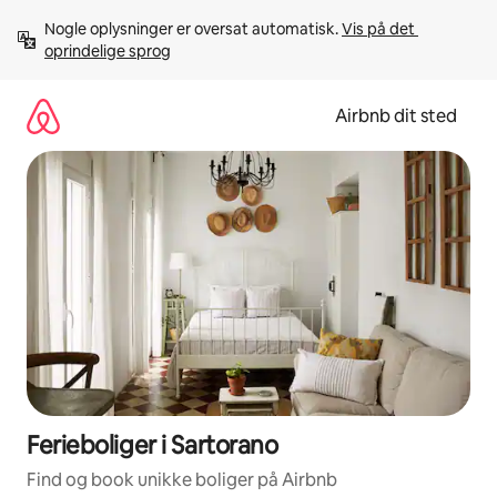
Gå
Nogle oplysninger er oversat automatisk. 
Vis på det 
videre
oprindelige sprog
til
indhold
Airbnb dit sted
Ferieboliger i Sartorano
Find og book unikke boliger på Airbnb