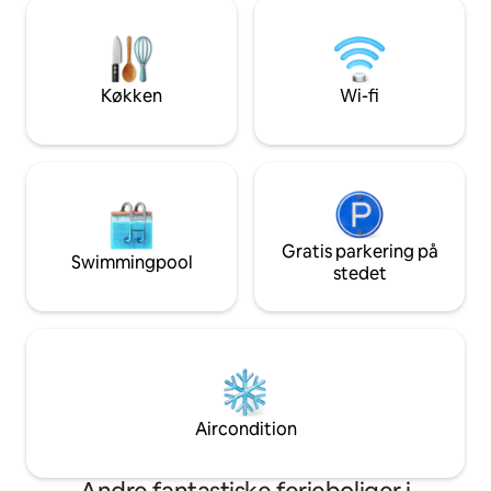
Fantastisk beligg
5 badeværelser. Bemærk: Du skal bruge
og Firenze, 10' fr
en bil for at få fat på os og nyde
30' fra Bologna luf
området. Tak, fordi du læste dette.
solnedgangen, en
godt glas vin!
Køkken
Wi-fi
Gratis parkering på
Swimmingpool
stedet
Aircondition