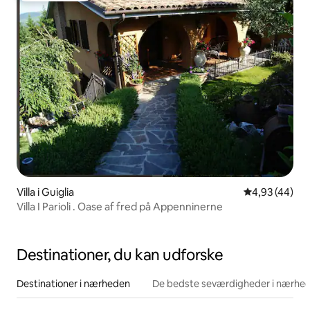
Villa i Guiglia
4,93 ud af 5 
4,93 (44)
Villa I Parioli . Oase af fred på Appenninerne
Destinationer, du kan udforske
Destinationer i nærheden
De bedste seværdigheder i nærhe