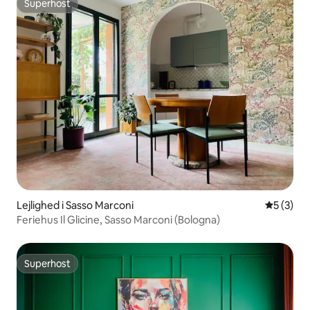
Superhost
Superhost
Lejlighed i Sasso Marconi
5 ud af 5
5 (3)
Feriehus Il Glicine, Sasso Marconi (Bologna)
Superhost
Superhost