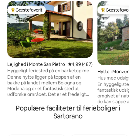
Gæstefavorit
Gæstefavorit
Bedste gæstefavorit
Bedste gæstefavo
Lejlighed i Monte San Pietro
4,99 ud af 5 i gennemsnitlig be
4,99 (487)
Hyggeligt feriested på en bakketop med
Hytte i Monzuno
indretning fra midten af århundredet og
Denne hytte ligger på toppen af en
Hus med udsigt om
fuld aircondition
bakke på landet mellem Bologna og
En hyggelig sten-
Modena og er et fantastisk sted at
fantastisk udsigt
udforske området. Det er et fredeligt
omgivet af natur 
sted med panoramaudsigt og
du kan slappe af 
bekvemmeligheden ved at have
Populære faciliteter til ferieboliger i
spektakulære soln
fremragende lokale restauranter (og
glæde være vært fo
Sartorano
vinproducenter) i nærheden. Huset, der
som er dedikeret 
er indrettet med design og møbler fra
indbydende værel
midten af århundredet og fuldt
indgange og fører 
airconditioneret, har 4 soveværelser og