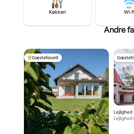
skoven. A
på gården. Mellem Graz og det
sydøstlige Steiermark Spa & Culinary
Køkken
Wi-f
Region – perfekt til øjeblikke med hvile
og nydelse.
Andre fan
Gæstefavorit
Gæstefa
Bedste gæstefavorit
Gæstefa
Lejlighed
Lejlighed 