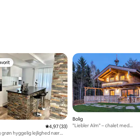
snitlig bedømmelse, 26 omtaler
vorit
vorit
snitlig bedømmelse, 40 omtaler
Bolig
"Liebler Alm" – chalet med
4,97 ud af 5 i gennemsnitlig bedømmelse, 3
4,97 (33)
fyrretræssauna og jacuzzi
grøn hyggelig lejlighed nær
pool + park)