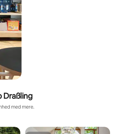
b Draßling
renhed med mere.
Lejlighed