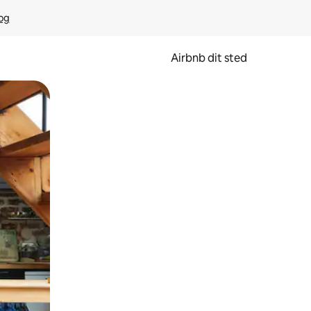
rog
Airbnb dit sted