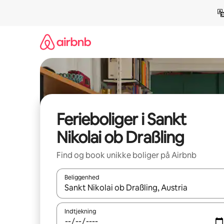
Gå
videre
til
indhold
Ferieboliger i Sankt
Nikolai ob Draßling
Find og book unikke boliger på Airbnb
Beliggenhed
Når resultaterne er tilgængelige, skal du navigere
Indtjekning