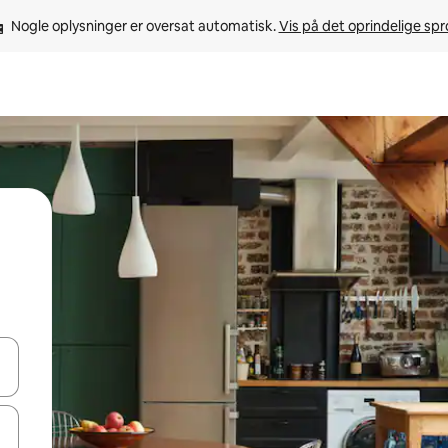
Nogle oplysninger er oversat automatisk. 
Vis på det oprindelige sp
 med piletasterne op og ned eller se mere ved at trykke eller stryge.