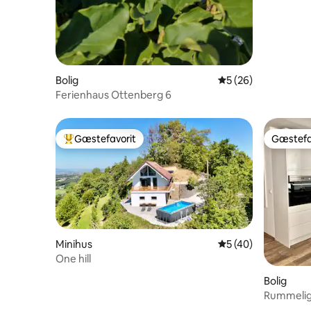
Bolig
5 ud af 5 i gennem
5 (26)
Ferienhaus Ottenberg 6
Gæstefavorit
Gæstefa
Bedste gæstefavorit
Gæstefa
Minihus
5 ud af 5 i gennem
5 (40)
One hill
Bolig
Rummelig 
Maribor (