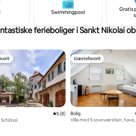
C.
og slap af i den panoramiske fy
Gratis 
i
Swimmingpool
s
tastiske ferieboliger i Sankt Nikolai o
vorit
Gæstefavorit
vorit
Gæstefavorit
Bolig
5 ud af 5 i gennemsnitlig bedømmelse, 
5 (8)
Villa med 5 soveværelser, have,
i Schlössl
elbiloplader og spabad