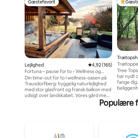
Gæstefavorit
Gæste
Gæstefavorit
Bedste 
Trætopsh
Trætopp
Lejlighed
4,92 ud af 5 i gennems
4,92 (165)
Tree Tops
Fortuna – pause for to • Wellness og
har nydt d
naturudsigt
Din time-out for to i wellness-oasen på
fange dig.
Trausdorfberg: hyggelig naturlejlighed
beliggenh
med stor glasfront og fransk balkon med
besøgte h
udsigt over landskabet. Vores gård med
kræsne gæ
Populære fa
kyllinger og får og en varm atmosfære
voksenobs
inviterer dig til at sætte farten ned.
sparet på 
Sauna og spabad kan udelukkende
store hytt
bruges takket være
hytten, vi
reservationssystemet. Bæredygtigt
gran, og 
bygget med naturlige materialer, en
udsigten,
oase af nydelse med regionale produkter