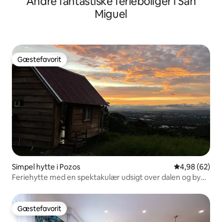
Andre fantastiske ferieboliger i San
Miguel
Gæstefavorit
Gæstefavorit
Simpel hytte i Pozos
4,98 ud af 5 
4,98 (62)
Feriehytte med en spektakulær udsigt over dalen og byen
på skråningen af Santa Ana [1]
Gæstefavorit
Gæstefavorit