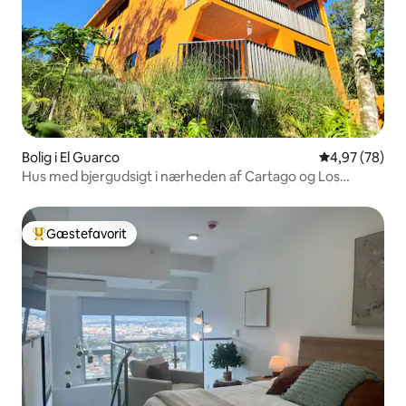
Bolig i El Guarco
4,97 ud af 5 
4,97 (78)
Hus med bjergudsigt i nærheden af Cartago og Los
Santos-zonen
Gæstefavorit
Bedste gæstefavorit