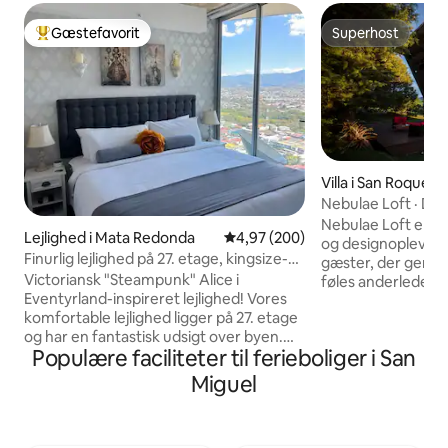
Gæstefavorit
Superhost
Bedste gæstefavorit
Superhost
Villa i San Roque
Nebulae Loft · De
og bålsted
Nebulae Loft er e
Lejlighed i Mata Redonda
4,97 ud af 5 i gennemsnitlig be
4,97 (200)
og designoplevelse,
Finurlig lejlighed på 27. etage, kingsize-
gæster, der gerne v
dobbeltseng, aircondition, parkering
Victoriansk "Steampunk" Alice i
føles anderledes, 
Eventyrland-inspireret lejlighed! Vores
karakter, 20 meter
komfortable lejlighed ligger på 27. etage
Loftslejligheden e
og har en fantastisk udsigt over byen.
har to soveværels
Populære faciliteter til ferieboliger i San
Denne enhed var oprindeligt en 2-
en stue og et fuld
værelses lejlighed, men blev omdannet
Udenfor er der to 
Miguel
til en 1-værelses lejlighed, hvilket gør den
med bålplads, en j
større end de fleste 1-værelses
grillområde, der er
lejligheder i SECRT Sabana. Sikker
og være sammen. Begivenheder tillad