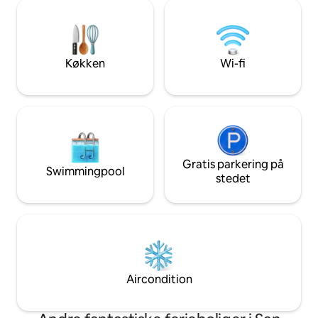
bygning, central beliggenhed, inden for
med forudgående t
gåafstand til det nationale stadion, La
begivenheder på 
Sabana Park, restauranter og
supermarkeder. SECRT Sabana er en
funky bygning, der er berømt for sine
Køkken
Wi-fi
sjove fællesområder med Alice-tema.
Gratis parkering på
Swimmingpool
stedet
Aircondition