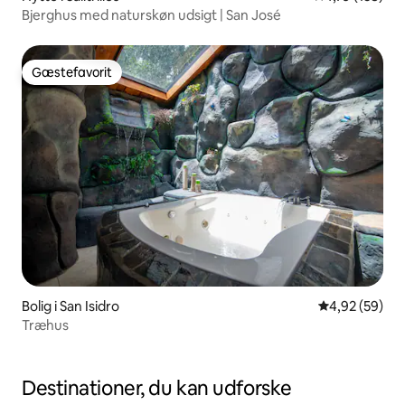
Bjerghus med naturskøn udsigt | San José
Gæstefavorit
Gæstefavorit
Bolig i San Isidro
4,92 ud af 5 
4,92 (59)
Træhus
Destinationer, du kan udforske