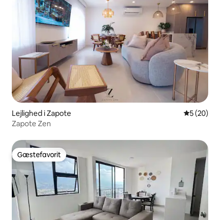
Lejlighed i Zapote
5 ud af 5 
5 (20)
Zapote Zen
Gæstefavorit
Gæstefavorit