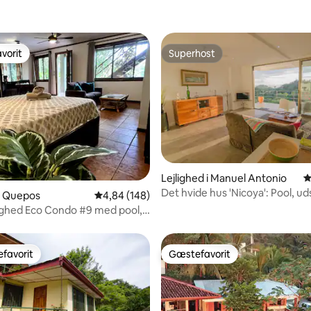
vorit
Superhost
vorit
Superhost
Lejlighed i Manuel Antonio
4
nitlig bedømmelse, 140 omtaler
Det hvide hus 'Nicoya': Pool, uds
 i Quepos
4,84 ud af 5 i gennemsnitlig bedømmelse, 14
4,84 (148)
dyreliv
lighed Eco Condo #9 med pool,
on og Wi-Fi
favorit
Gæstefavorit
gæstefavorit
Gæstefavorit