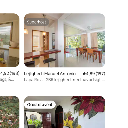
Superhost
Superhost
,92 ud af 5 i gennemsnitlig bedømmelse, 198 omtaler
4,92 (198)
Lejlighed i Manuel Antonio
4,89 ud af 5 i gennems
4,89 (197)
igt, &
Lapa Roja - 2BR lejlighed med havudsigt i
8 omtaler
Villa Mar y Sol
Gæstefavorit
Gæstefavorit