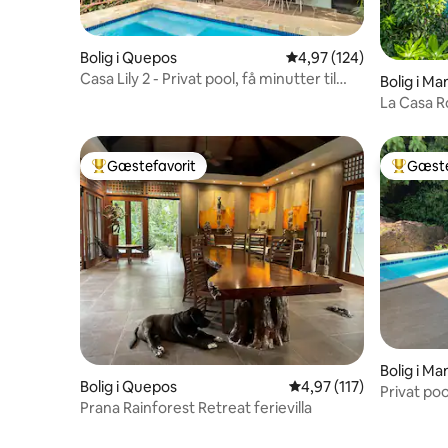
Bolig i Quepos
4,97 ud af 5 i gennems
4,97 (124)
Casa Lily 2 - Privat pool, få minutter til
Bolig i M
strand/park
La Casa Ro
Gæstefavorit
Gæste
Bedste gæstefavorit
Bedste 
Bolig i M
Bolig i Quepos
4,97 ud af 5 i gennems
4,97 (117)
Privat po
Prana Rainforest Retreat ferievilla
opladning 