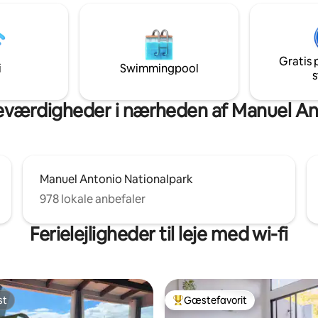
5 minutters kørsel til den offent
fi, luksusmadrasser, 2
strand. Aircondition er ikke nø
ser med private badeværelser,
kølige havbriser er meget forfr
 aircondition og dækgynge.
Man skal gå op ad 3 sæt trapper
ivat vandresti, fyldt med
komme til huset.
 aber, eksotiske fugle og
Gratis 
i
Swimmingpool
s
værdigheder i nærheden af Manuel An
Manuel Antonio Nationalpark
978 lokale anbefaler
Ferielejligheder til leje med wi-fi
st
Gæstefavorit
st
Bedste gæstefavorit