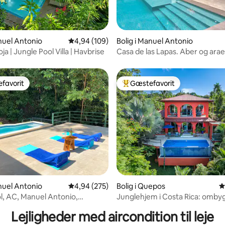
nitlig bedømmelse, 124 omtaler
anuel Antonio
4,94 ud af 5 i gennemsnitlig bedømmelse, 10
4,94 (109)
Bolig i Manuel Antonio
ja | Jungle Pool Villa | Havbrise
Casa de las Lapas. Aber og arae
favorit
Gæstefavorit
gæstefavorit
Bedste gæstefavorit
anuel Antonio
4,94 ud af 5 i gennemsnitlig bedømmelse, 27
4,94 (275)
Bolig i Quepos
4
nitlig bedømmelse, 117 omtaler
ol, AC, Manuel Antonio,
Junglehjem i Costa Rica: ombygg
af elbil, 3 senge
vandfald.
Lejligheder med aircondition til leje