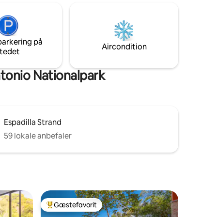
lige
ubesværet. Daglig hushjælp,
dvendig,
morgenmad og vaskeri inkluderet*. Nyd
iskende.
din private pool, gratis parkering og en
 for at
fantastisk central beliggenhed kun en
parkering på
kort gåtur fra områdets bedste
Aircondition
tedet
restauranter og faciliteter.
tonio Nationalpark
Espadilla Strand
59 lokale anbefaler
Gæstefavorit
Bedste gæstefavorit