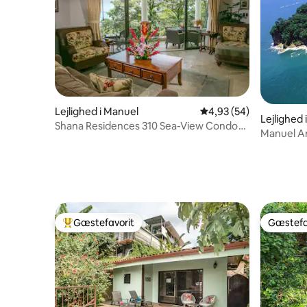
Lejlighed i Manuel
4,93 ud af 5 i gennem
4,93 (54)
Lejlighed
Shana Residences 310 Sea-View Condo
Manuel An
gåafstand til stranden
Gæstefavorit
Gæstefa
Bedste gæstefavorit
Gæstefa