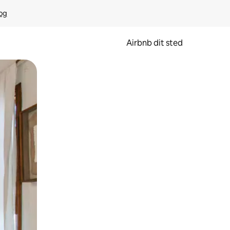
rog
Airbnb dit sted