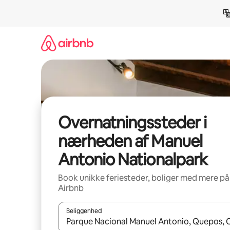
Gå
videre
til
indhold
Overnatningssteder i
nærheden af Manuel
Antonio Nationalpark
Book unikke feriesteder, boliger med mere på
Airbnb
Beliggenhed
Når resultaterne er tilgængelige, skal du navigere