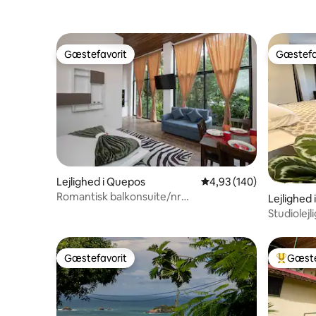
Gæstefavorit
Gæstefa
Gæstefavorit
Gæstefa
Lejlighed i Quepos
4,93 ud af 5 i gennems
4,93 (140)
Romantisk balkonsuite/nr
Lejlighed
strand/naturpark/caféer/butikker
Studiolej
airconditi
Gæstefavorit
Gæste
Gæstefavorit
Bedste 