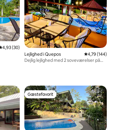
4,93 ud af 5 i gennemsnitlig bedømmelse, 30 omtaler
4,93 (30)
2 omtaler
Lejlighed i Quepos
4,79 ud af 5 i gennems
4,79 (144)
Dejlig lejlighed med 2 soveværelser på
resort i Quepos 208
Gæstefavorit
Gæstefavorit