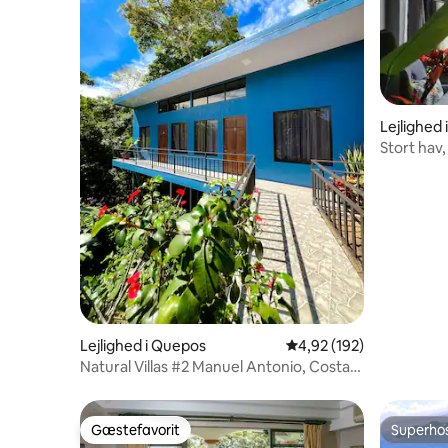
Lejlighed
Stort hav
øverste e
Lejlighed i Quepos
4,92 ud af 5 i gennems
4,92 (192)
Natural Villas #2 Manuel Antonio, Costa
Rica.
Gæstefavorit
Superho
Gæstefavorit
Superho