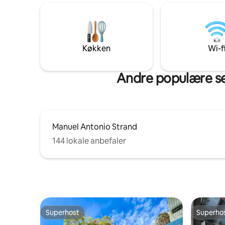
hurtig wi-
observator af Costa Ricas fantastiske
soveværel
biodiversitet. Uanset om du tager et
køjeseng,
brusebad, tager en svømmetur eller
Med en pr
spiser morgenmad, skal du holde øjnene
dovendyr,
åbne, fordi aberne, araerne osv. ikke er
Køkken
Wi-f
bælter!
langt væk
Andre populære se
Manuel Antonio Strand
144 lokale anbefaler
Superhost
Superho
Superhost
Superho