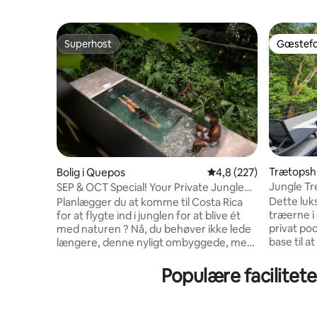
Superhost
Gæstefa
Superhost
Gæstefa
Trætopsh
Bolig i Quepos
4,8 ud af 5 i gennems
4,8 (227)
Jungle Tr
SEP & OCT Special! Your Private Jungle
5 minutter
Escape!
Dette luks
Planlægger du at komme til Costa Rica
træerne i 
for at flygte ind i junglen for at blive ét
privat poo
med naturen ? Nå, du behøver ikke lede
base til 
længere, denne nyligt ombyggede, men
Manuel An
tro mod sin centrale Jungle Home
Denne helt
tilbyder netop det og meget mere.
Populære facilitete
minutter f
Forkæl dig selv i vildmarken med en
restauran
simpel gryde- og morgenstrækning, der
Kokkekøkk
automatisk tiltrækker dig til en aktiv