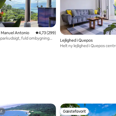
 i Manuel Antonio
4,73 ud af 5 i gennemsnitlig bedømmelse, 29
4,73 (299)
, parkudsigt, fuld ombygning
Lejlighed i Quepos
tage
Helt ny lejlighed i Quepos cen
nitlig bedømmelse, 192 omtaler
st
Gæstefavorit
st
Gæstefavorit