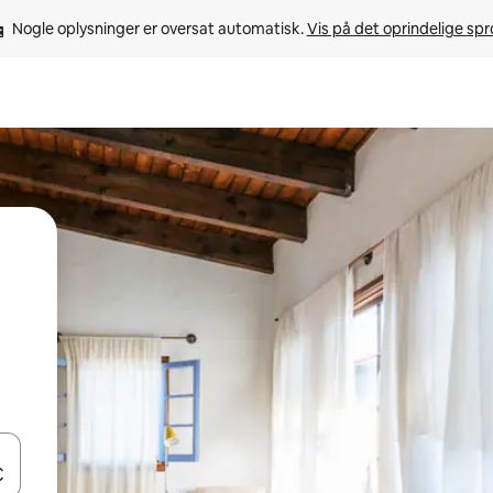
Nogle oplysninger er oversat automatisk. 
Vis på det oprindelige sp
 med piletasterne op og ned eller se mere ved at trykke eller stryge.