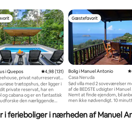
vorit
Gæstefavorit
vorit
Gæstefavorit
Bolig i Manuel Antonio
4
us i Quepos
4,98 ud af 5 i gennemsnitlig bedømmelse, 13
4,98 (131)
nitlig bedømmelse, 227 omtaler
Casa Neruda
eehouse, privat naturreservat,
 til stranden
Sød villa med 2 soveværelser 
uriøse trætopshus, der ligger i
af de BEDSTE udsigter i Manuel
dit private reservat, har en
Nemt at finde ejendom, bil anb
l og cabana og er en fantastisk
men ikke nødvendigt. 10 minut
at udforske den nærliggende
til 2 af de bedste strande i Man
tonio National Park og strand.
Antonio, Playa Biesanz og Playit
 nye bolig ligger kun 5
r i ferieboliger i nærheden af Manuel 
Perfekt til 2 par, fuldt udstyret 
ra park, strand, butikker og
køkken, stor stue. På 2 etager
ter og har det hele.
masser af private områder til a
en med helt nye apparater,