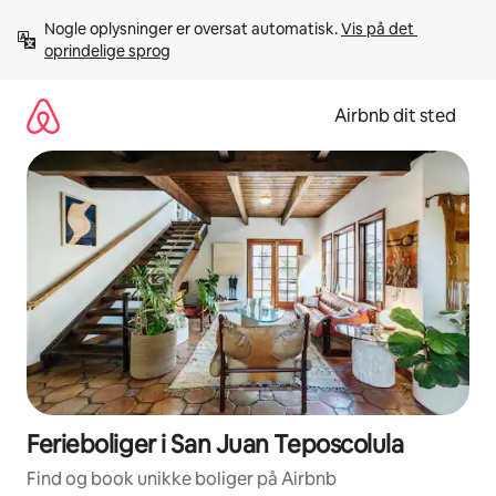
Gå
Nogle oplysninger er oversat automatisk. 
Vis på det 
videre
oprindelige sprog
til
indhold
Airbnb dit sted
Ferieboliger i San Juan Teposcolula
Find og book unikke boliger på Airbnb