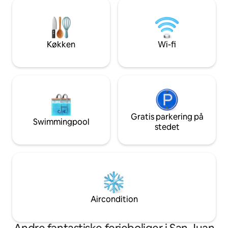
parkering på stedet. Personlig service
fra ejeren og det ansvarlige personale,
der altid er villig til at hjælpe.
Køkken
Wi-fi
Gratis parkering på
Swimmingpool
stedet
Aircondition