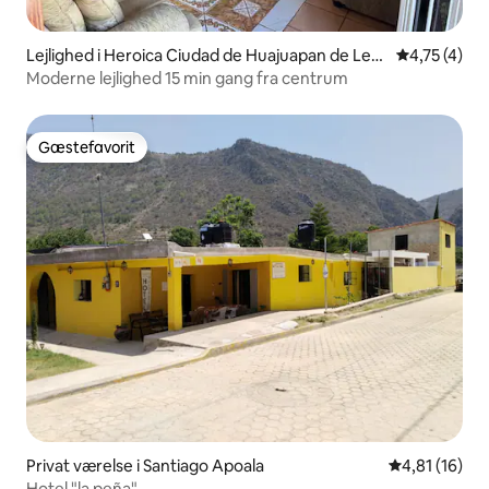
Lejlighed i Heroica Ciudad de Huajuapan de Leó
4,75 ud af 5
4,75 (4)
n
Moderne lejlighed 15 min gang fra centrum
Gæstefavorit
Gæstefavorit
Privat værelse i Santiago Apoala
4,81 ud af 5 
4,81 (16)
Hotel "la peña"