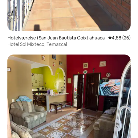
Hotelværelse i San Juan Bautista Coixtlahuaca
4,88 ud af 5 
4,88 (26)
Hotel Sol Mixteco, Temazcal