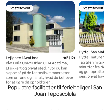
Gæstefavorit
Gæstefavorit
Gæstefavorit
Gæstefavorit
Hytte i San Mateo
Hytte i naturen me
Lejlighed i Acatlima
5 ud af 5 i gennemsnitlig 
5 (12)
Tag til en hyggelig
Blw 1 Villa Universidad UTM Acatlima,
minutter fra Nochixt
Huajuapan
Et sikkert og privat sted, hvor du kan
og genoprette for
slappe af på de fantastiske madrasser,
pejs, privat have 
som er rene og har alt, hvad du behøver
perfekt til afsla
for at gøre dit ophold til en
eller til at nyde 
Populære faciliteter til ferieboliger i San
tilfredsstillende oplevelse, uanset om du
med familie og ve
er på arbejde, studier eller ferie. Vi er
Juan Teposcolula
og stilhed tilbyder
beliggende over for UTM, tæt på
bo, gå, dele særli
hovedgaden i Acatlima, med nem
det autentiske landl
adgang til offentlig transport eller gratis
komfort.