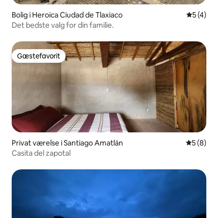
Bolig i Heroica Ciudad de Tlaxiaco
5 ud af 5
5 (4)
Det bedste valg for din familie.
Gæstefavorit
Gæstefavorit
Privat værelse i Santiago Amatlán
5 ud af 5
5 (8)
Casita del zapotal