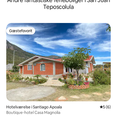
Andre fantastiske ferieboliger i San Juan
Teposcolula
Gæstefavorit
Gæstefavorit
Hotelværelse i Santiago Apoala
5 ud af 5
5 (6)
Boutique-hotel Casa Magnolia