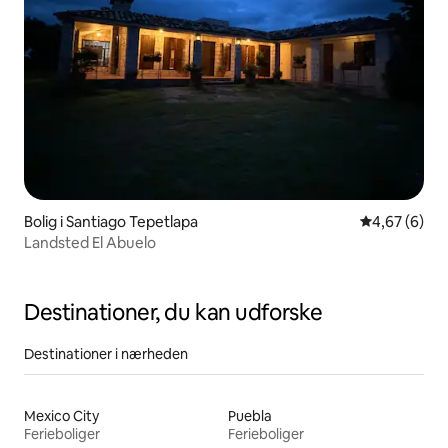
Bolig i Santiago Tepetlapa
4,67 ud af 5
4,67 (6)
Landsted El Abuelo
Destinationer, du kan udforske
Destinationer i nærheden
Mexico City
Puebla
Ferieboliger
Ferieboliger