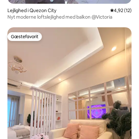
Lejlighed i Quezon City
4,92 ud af 5 
4,92 (12)
Nyt moderne loftslejlighed med balkon @Victoria
Gæstefavorit
Gæstefavorit