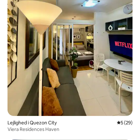
Lejlighed i Quezon City
5 ud af 5 
5 (29)
Viera Residences Haven