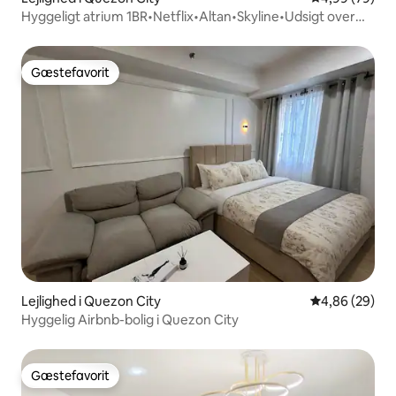
Hyggeligt atrium 1BR•Netflix•Altan•Skyline•Udsigt over
byen
Gæstefavorit
Gæstefavorit
Lejlighed i Quezon City
4,86 ud af 5 
4,86 (29)
Hyggelig Airbnb-bolig i Quezon City
Gæstefavorit
Gæstefavorit