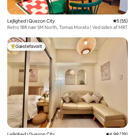
Lejlighed i Quezon City
5 ud af 5 
5 (55)
Retro 1BR nær SM North, Tomas Morato | Ved siden af MRT
Gæstefavorit
Bedste gæstefavorit
Lejlighed i Quezon City
4,99 ud af 5 
4,99 (79)