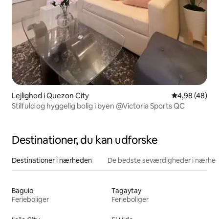
Lejlighed i Quezon City
4,98 ud af 5 
4,98 (48)
Stilfuld og hyggelig bolig i byen @Victoria Sports QC
Destinationer, du kan udforske
Destinationer i nærheden
De bedste seværdigheder i nærhe
Baguio
Tagaytay
Ferieboliger
Ferieboliger