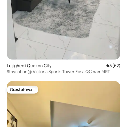
Lejlighed i Quezon City
5 ud af 5 
5 (62)
Staycation@ Victoria Sports Tower Edsa QC nær MRT
Gæstefavorit
Gæstefavorit