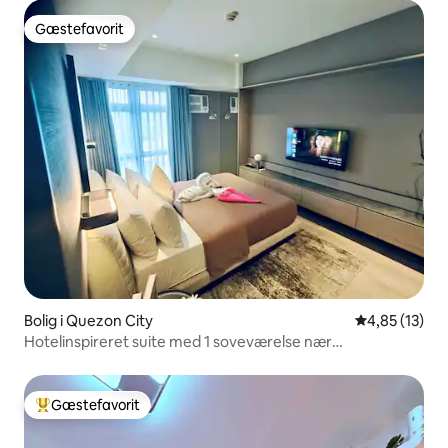
Gæstefavorit
Gæstefavorit
Bolig i Quezon City
4,85 ud af 5 
4,85 (13)
Hotelinspireret suite med 1 soveværelse nær
Solaire/Vertis North
Gæstefavorit
Bedste gæstefavorit