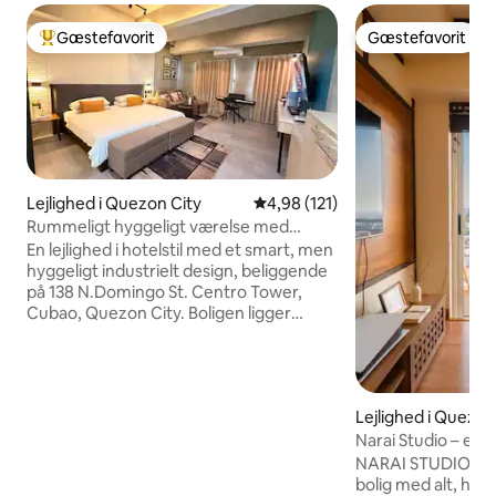
Gæstefavorit
Gæstefavorit
Bedste gæstefavorit
Gæstefavorit
Lejlighed i Quezon City
4,98 ud af 5 i gennemsnitlig b
4,98 (121)
Rummeligt hyggeligt værelse med
parkering, smart-tv og slank PS5
En lejlighed i hotelstil med et smart, men
hyggeligt industrielt design, beliggende
på 138 N.Domingo St. Centro Tower,
Cubao, Quezon City. Boligen ligger
praktisk blot få skridt fra restauranter,
butikker og indkøbscentre og giver nem
adgang til alt, hvad du har brug for. Det
er også meget tilgængeligt med
Lejlighed i Quezon
offentlig transport, hvilket gør det til en
ideel base for at udforske byen. Uanset
Narai Studio – en 
om du er på forretnings- eller
byen
NARAI STUDIO er e
fritidsrejse, er denne stilfulde
bolig med alt, hvad