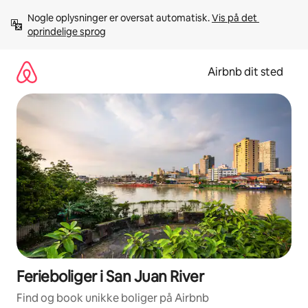
Gå
Nogle oplysninger er oversat automatisk. 
Vis på det 
videre
oprindelige sprog
til
indhold
Airbnb dit sted
Ferieboliger i San Juan River
Find og book unikke boliger på Airbnb