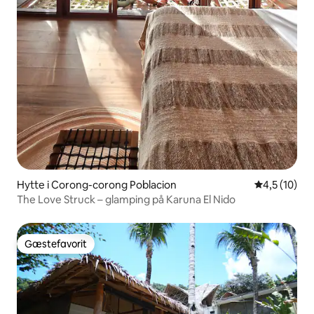
Hytte i Corong-corong Poblacion
4,5 ud af 5 
4,5 (10)
The Love Struck – glamping på Karuna El Nido
Gæstefavorit
Gæstefavorit