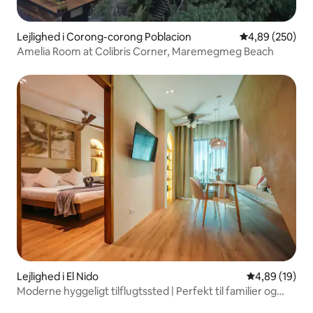
Lejlighed i Corong-corong Poblacion
4,89 ud af 5 i
4,89 (250)
Amelia Room at Colibris Corner, Maremegmeg Beach
Lejlighed i El Nido
4,89 ud af 5 
4,89 (19)
Moderne hyggeligt tilflugtssted | Perfekt til familier og
venner