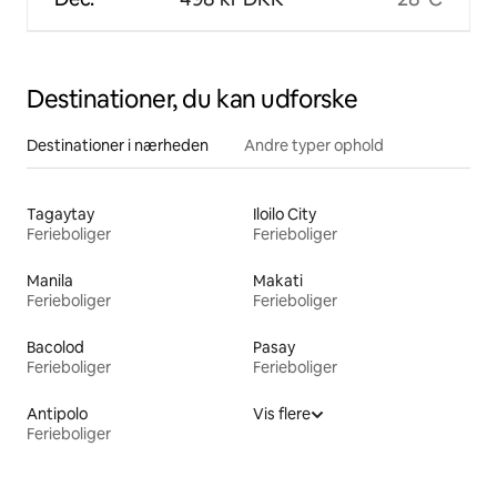
Destinationer, du kan udforske
Destinationer i nærheden
Andre typer ophold
Tagaytay
Iloilo City
Ferieboliger
Ferieboliger
Manila
Makati
Ferieboliger
Ferieboliger
Bacolod
Pasay
Ferieboliger
Ferieboliger
Antipolo
Vis flere
Ferieboliger