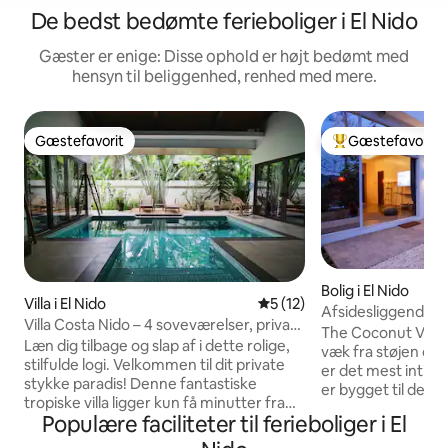
De bedst bedømte ferieboliger i El Nido
Gæster er enige: Disse ophold er højt bedømt med
hensyn til beliggenhed, renhed med mere.
Gæstefavorit
Gæstefavorit
Gæstefavorit
Bedste gæstefavo
Bolig i El Nido
Villa i El Nido
5 ud af 5 i gennemsnitlig 
5 (12)
Afsidesliggende vil
Villa Costa Nido – 4 soveværelser, privat
Nido
The Coconut Villa- 
pool, gårdhave
Læn dig tilbage og slap af i dette rolige,
væk fra støjen og
stilfulde logi. Velkommen til dit private
er det mest intime
stykke paradis! Denne fantastiske
er bygget til dem, 
tropiske villa ligger kun få minutter fra
ikke kun for at se. Ingen travle gader.
Populære faciliteter til ferieboliger i El
stranden og tilbyder den perfekte
Ingen menneskem
blanding af luksus, komfort og ø-
dem, du elsker, 