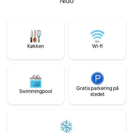
Nido
charme. Kom for at slappe af, udforske
rytme. Vågn op til fuglesang. Nyd en kold
og have det sjovt. Du er velkommen til at
drink og spis, grat
finde os på G-maps for yderligere
poolen ved din an
fleksibilitet. - Fuldt udstyret køkken -
ind i træerne. Coconut Villa giver dig
Privat pool - Fitnesscenter - Starlink-wi-fi
mulighed for at t
- Fire soveværelser med eget
og smukt ud og et 
badeværelse - Smart-TV - Fuldt udstyret
øhistorie virkelig
med basisting - Daglig rengøring -
Køkken
Wi-fi
Concierge-service (rundvisninger,
afhentning i lufthavnen)
Gratis parkering på
Swimmingpool
stedet