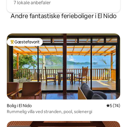
7 lokale anbefaler
Andre fantastiske ferieboliger i El Nido
Gæstefavorit
Bedste gæstefavorit
Bolig i El Nido
5 ud af 5 
5 (74)
Rummelig villa ved stranden, pool, solenergi