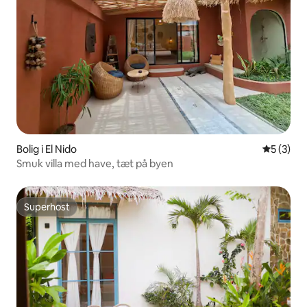
Bolig i El Nido
5 ud af 5
5 (3)
Smuk villa med have, tæt på byen
Superhost
Superhost