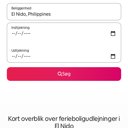
Beliggenhed
Når resultaterne er tilgængelige, skal du navigere med piletaste
Indtjekning
Udtjekning
Søg
Kort overblik over ferieboligudlejninger i
El Nido