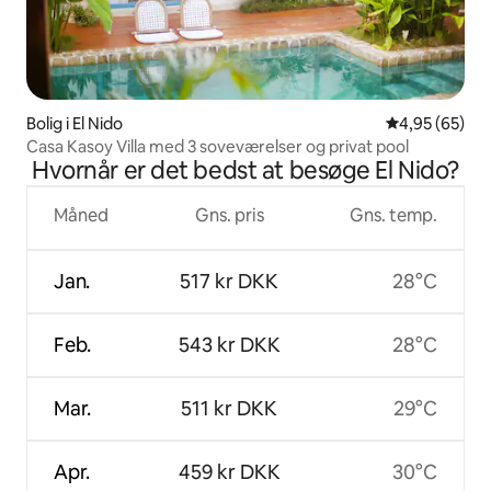
Bolig i El Nido
4,95 ud af 5 
4,95 (65)
Casa Kasoy Villa med 3 soveværelser og privat pool
Hvornår er det bedst at besøge El Nido?
Måned
Gns. pris
Gns. temp.
Jan.
517 kr DKK
28°C
Feb.
543 kr DKK
28°C
Mar.
511 kr DKK
29°C
Apr.
459 kr DKK
30°C