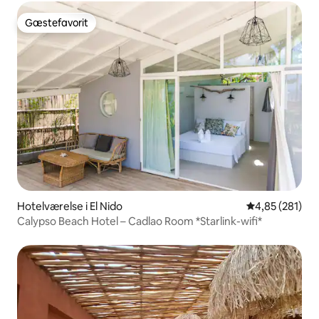
Gæstefavorit
Gæstefavorit
Hotelværelse i El Nido
4,85 ud af 5 i
4,85 (281)
Calypso Beach Hotel – Cadlao Room *Starlink-wifi*