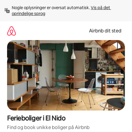
Gå
Nogle oplysninger er oversat automatisk. 
Vis på det 
videre
oprindelige sprog
til
indhold
Airbnb dit sted
Ferieboliger i El Nido
Find og book unikke boliger på Airbnb