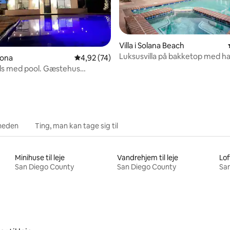
Villa i Solana Beach
snitlig bedømmelse, 10 omtaler
Luksusvilla på bakketop med h
mona
4,92 ud af 5 i gennemsnitlig bedømmelse, 7
4,92 (74)
og privat pool
ills med pool. Gæstehus
t
heden
Ting, man kan tage sig til
Minihuse til leje
Vandrehjem til leje
Loft
San Diego County
San Diego County
Sa