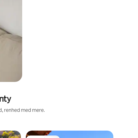
nty
ed, renhed med mere.
Villa i Sa