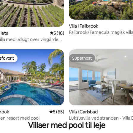
snitlig bedømmelse, 18 omtaler
Villa i Fallbrook
Fallbrook/Temecula magisk villa
rieta
5 ud af 5 i gennemsnitlig bedømmelse, 1
5 (16)
villa med udsigt over vingården
VELKOMNE
favorit
Superhost
gæstefavorit
Superhost
nitlig bedømmelse, 131 omtaler
lbrook
5 ud af 5 i gennemsnitlig bedømmelse, 6
5 (65)
Villa i Carlsbad
, en resort med pool
Luksusvilla ved stranden - Villa 
Villaer med pool til leje