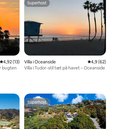
Superhost
Superhost
8 omtaler
4,92 ud af 5 i gennemsnitlig bedømmelse, 13 omtaler
4,92 (13)
Villa i Oceanside
4,9 ud af 5 i gennem
4,9 (62)
r bugten
Villa i Tudor-stil tæt på havet – Oceanside
Superhost
Superhost