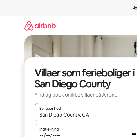
Gå
videre
til
indhold
Villaer som ferieboliger i
San Diego County
Find og book unikke villaer på Airbnb
Beliggenhed
Når resultaterne er tilgængelige, skal du navigere
Indtjekning