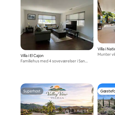
Villa i Nat
Munter vi
Villa i El Cajon
gratis par
Familiehus med 4 soveværelser i San
Diego | Pool | Terrasse | Parkering til
autocampere |
Superhost
Gæstefa
Superhost
Gæstefa