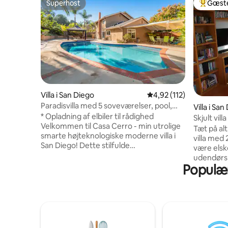
Superhost
Gæste
Superhost
Bedste 
Villa i San Diego
4,92 ud af 5 i gennems
4,92 (112)
Paradisvilla med 5 soveværelser, pool,
Villa i San
spabad og massagestol
* Opladning af elbiler til rådighed
Skjult vi
Velkommen til Casa Cerro - min utrolige
Tæt på alt, 
smarte højteknologiske moderne villa i
villa med 
San Diego! Dette stilfulde
være elske
overnatningssted er perfekt til familier
udendørs 
og grupperejser. Det åbne og luftige
Populære
skoven. S
layout kan rumme op til 14 personer.
marmorbrus
Denne totalrenoverede bolig er
Fantastis
indrettet med al hjemmets luksus og
Amazon Pr
mere, der drives af en iPad, som du kan
bjælkeloft
bruge. Jeg elsker teknologi. Men bare
fantastisk
rolig, du behøver ikke at bruge den til at
til gæster