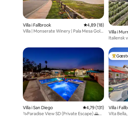
Villa i Fallbrook
4,89 ud af 5 i gennem
4,89 (18)
Villa | Monserate Winery | Pala Mesa Golf |
Villa i Mur
360 udsigt
Italiensk 
*HUNDE*
Gæste
Bedste 
Villa i San Diego
4,79 ud af 5 i gennems
4,79 (131)
Villa i Fal
🦄Paradise View SD (Private Escape) 🌄
Vita Bella
86'' TV