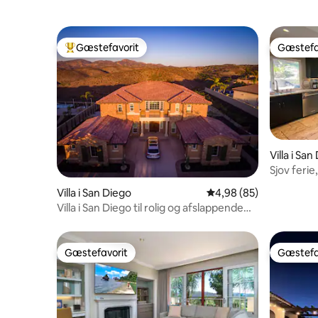
Gæstefavorit
Gæstefa
Bedste gæstefavorit
Gæstefa
Villa i San
Sjov ferie
Villa i San Diego
4,98 ud af 5 i gennem
4,98 (85)
Villa i San Diego til rolig og afslappende
afslapning.
Gæstefavorit
Gæstefa
Gæstefavorit
Gæstefa