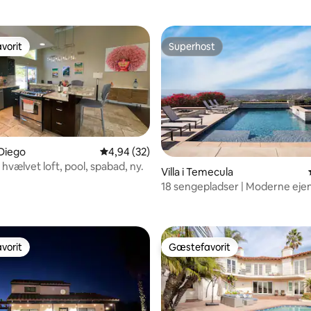
vorit
Superhost
vorit
Superhost
 Diego
4,94 ud af 5 i gennemsnitlig bedømmelse, 3
4,94 (32)
, hvælvet loft, pool, spabad, ny.
Villa i Temecula
18 sengepladser | Moderne ej
snitlig bedømmelse, 85 omtaler
med udsigt over dalen med poo
vorit
Gæstefavorit
vorit
Gæstefavorit