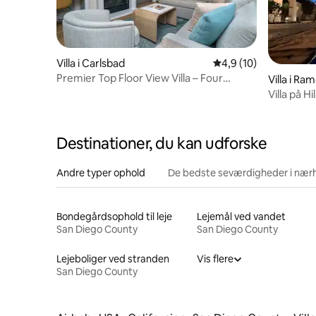
Villa i Carlsbad
4,9 ud af 5 i gennem
4,9 (10)
Premier Top Floor View Villa – Four
Villa i Ra
Seasons Aviara
Villa på H
inkludere
Destinationer, du kan udforske
Andre typer ophold
De bedste seværdigheder i nær
Bondegårdsophold til leje
Lejemål ved vandet
San Diego County
San Diego County
Lejeboliger ved stranden
Vis flere
San Diego County