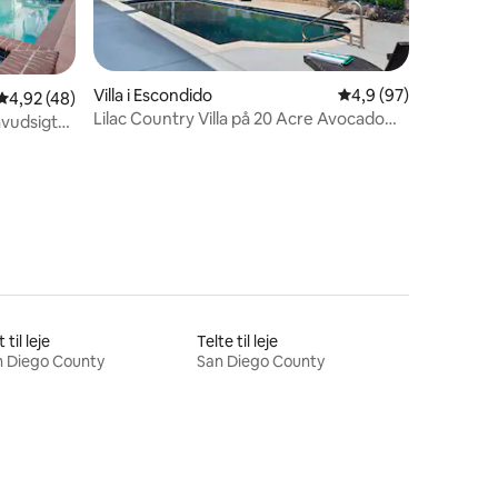
Villa i Escondido
4,9 ud af 5 i gennem
4,9 (97)
4,92 ud af 5 i gennemsnitlig bedømmelse, 48 omtaler
4,92 (48)
Lilac Country Villa på 20 Acre Avocado
avudsigt
4 omtaler
FARM STAY
 til leje
Telte til leje
n Diego County
San Diego County