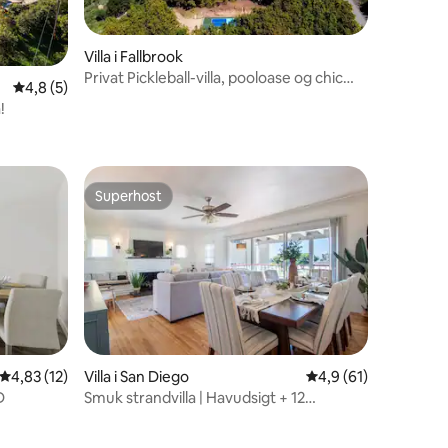
Villa i Fallbrook
Privat Pickleball-villa, pooloase og chic
4,8 ud af 5 i gennemsnitlig bedømmelse, 5 omtaler
4,8 (5)
Casita
!
6 omtaler
Superhost
Superhost
5 omtaler
4,83 ud af 5 i gennemsnitlig bedømmelse, 12 omtaler
4,83 (12)
Villa i San Diego
4,9 ud af 5 i gennem
4,9 (61)
D
Smuk strandvilla | Havudsigt + 12
sovepladser!