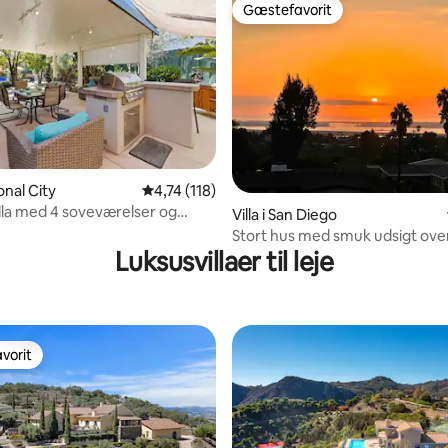
Gæstefavorit
Gæstefavorit
ional City
4,74 ud af 5 i gennemsnitlig bedømmelse, 11
4,74 (118)
lla med 4 soveværelser og
Villa i San Diego
kering.
Stort hus med smuk udsigt ove
Luksusvillaer til leje
vorit
vorit