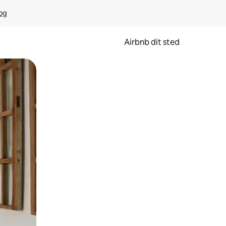
rog
Airbnb dit sted