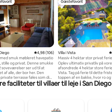
favorit
Gæstefavorit
gæstefavorit
Gæstefavorit
nitlig bedømmelse, 112 omtaler
 Diego
4,98 ud af 5 i gennemsnitlig bedømmelse, 10
4,98 (106)
Villa i Vista
4
lla med smuk møbleret havepatio
Massiv 4 hektar stor privat fer
majestætisk udsigt
stille og privat. Denne smukke
Oplev ultimativ privatliv på vor
2 soveværelser ser ud til at
afsondrede 4 hektar store ferie
t af alle, der bor her. Den
Vista. Tag på ferie til dette fris
private terrasse føles som din i
toppen af en bakke, hvor ro og 
 faciliteter til villaer til leje i San Die
mukt tilpasset bad med stor
udsigt over dalen venter. Perfek
er. Vaskeri i fuld størrelse.
familier, store grupper og ferier
k underholdningssystem, Roku,
retreatstil, der tilbyder en sjæl
ime. Boligen har åbne
blanding af komfort og eventyr. Slap 
er, masser af lys og en
med en række faciliteter med p
 terrasse, der er fuldt møbleret
spabad, tennisbane, volleyball
, udendørs spisning og grillning.
basketballkurv, hestesko, corn 