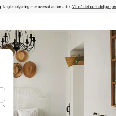
Nogle oplysninger er oversat automatisk. 
Vis på det oprindelige sp
 med piletasterne op og ned eller se mere ved at trykke eller stryge.