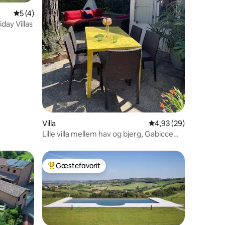
5 ud af 5 i gennemsnitlig bedømmelse, 4 omtaler
5 (4)
day Villas
1 omtaler
Villa
4,93 ud af 5 i gennem
4,93 (29)
Lille villa mellem hav og bjerg, Gabicce
Monte, Italien
Gæstefavorit
Bedste gæstefavorit