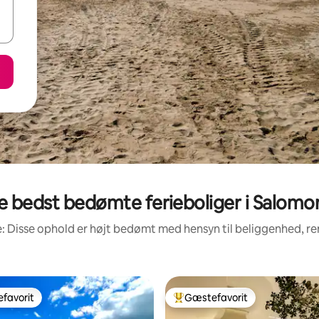
e bedst bedømte ferieboliger i Salomo
: Disse ophold er højt bedømt med hensyn til beliggenhed, 
favorit
Gæstefavorit
gæstefavorit
Bedste gæstefavorit