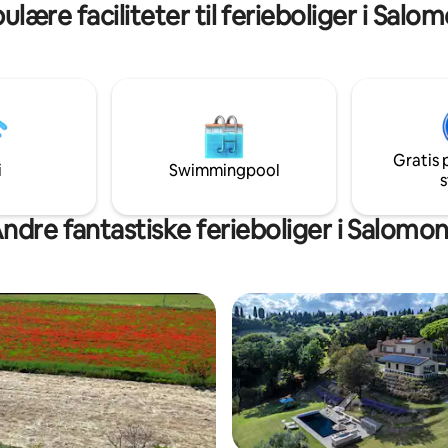
ulære faciliteter til ferieboliger i Salo
 efter de højeste standarder
kompromis med komforten.
dste produkter fremstillet i
Gratis 
i
Swimmingpool
s
ndre fantastiske ferieboliger i Salomo