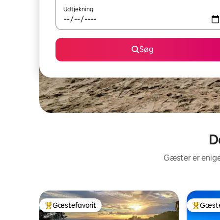
Udtjekning
Søg
D
Gæster er enige
Gæstefavorit
Gæste
Bedste gæstefavorit
Bedste 