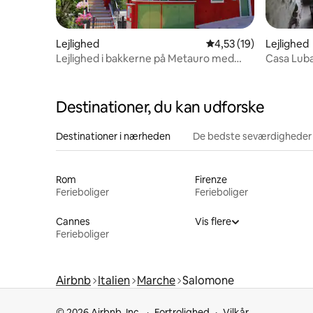
Lejlighed
4,53 ud af 5 i gennem
4,53 (19)
Lejlighed
Lejlighed i bakkerne på Metauro med
Casa Luba
parkering
Destinationer, du kan udforske
Destinationer i nærheden
De bedste seværdigheder
Rom
Firenze
Ferieboliger
Ferieboliger
Cannes
Vis flere
Ferieboliger
Airbnb
Italien
Marche
Salomone
© 2026 Airbnb, Inc.
Fortrolighed
Vilkår