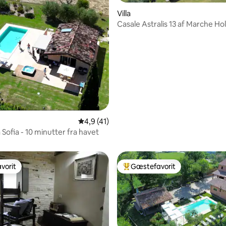
Villa
Casale Astralis 13 af Marche Holi
snitlig bedømmelse, 14 omtaler
4,9 ud af 5 i gennemsnitlig bedømmelse, 4
4,9 (41)
la Sofia - 10 minutter fra havet
vorit
Gæstefavorit
vorit
Bedste gæstefavorit