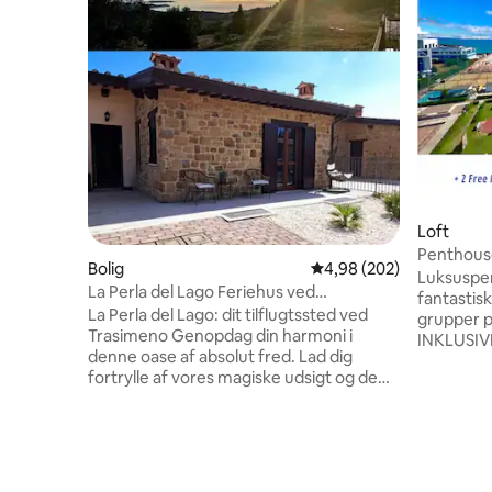
Loft
Penthouse
Bolig
4,98 ud af 5 i gennemsn
4,98 (202)
familier
Luksuspe
La Perla del Lago Feriehus ved
fantastisk
Trasimenosøen
La Perla del Lago: dit tilflugtssted ved
grupper på 
Trasimeno ​Genopdag din harmoni i
INKLUSIVE: • Privat strand foran
denne oase af absolut fred. Lad dig
med 3 para
fortrylle af vores magiske udsigt og de
pool⛱️ • Supermorgenmad på to
solnedgange, som søen tilbyder hver
topbarer 🥐 • 2 parkeringsplad
aften. La Perla del Lago Vacation Home
Dette Sup
har udsigt over Trasimenosøen. 8
mest cent
minutter væk finder du motorvejen til at
barer, su
besøge byer som Firenze, Perugia,
100 meter