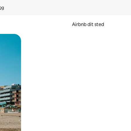
rog
Airbnb dit sted