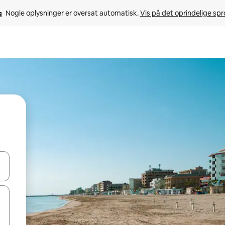
Nogle oplysninger er oversat automatisk. 
Vis på det oprindelige sp
 med piletasterne op og ned eller se mere ved at trykke eller stryge.