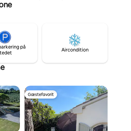
mone
formata da due mini appartamenti di
circa 40mq ciascuno e comunicanti.
Molto luminosa e panoramica, dispone di
una terrazza/solarium e di un piacevole e
bellissimo spazio, comune ai due
ambienti, dove poterti rilassare e
rinfrescare. Appena ristrutturata
dispone di tutte le comodità
parkering på
armonizzando la tradizione con le
Aircondition
tedet
moderne esigenze.
ne
Gæstefavorit
Gæstefavorit