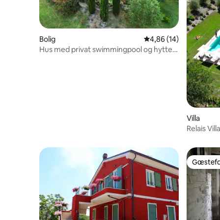
Bolig
4,86 ud af 5 i gennem
4,86 (14)
Hus med privat swimmingpool og hytte,
6-8 sengepladser
Villa
Relais Vil
Gæstefa
Gæstefa