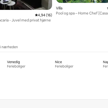
Villa
Pool og spa – Home Chef [Casal
snitlig bedømmelse, 19 omtaler
4,94 ud af 5 i gennemsnitlig bedømmelse, 1
4,94 (16)
19 personer
caria - Juvel med privat hjørne
 i nærheden
Venedig
Nice
Nap
Ferieboliger
Ferieboliger
Fer