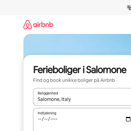
Gå
videre
til
indhold
Ferieboliger i Salomone
Find og book unikke boliger på Airbnb
Beliggenhed
Når resultaterne er tilgængelige, skal du navigere
Indtjekning