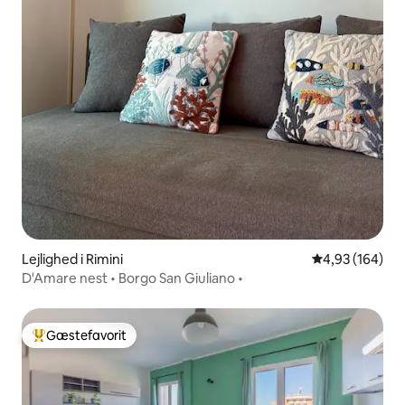
Lejlighed i Rimini
4,93 ud af 5 i
4,93 (164)
D'Amare nest • Borgo San Giuliano •
Gæstefavorit
Bedste gæstefavorit