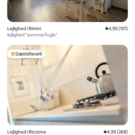
Lejlighed i Rimini
4,95 ud af 5 i
4,95 (101)
lejlighed "sommerfugle"
Gæstefavorit
Bedste gæstefavorit
Lejlighed i Riccione
4,95 ud af 5 i
4,95 (268)