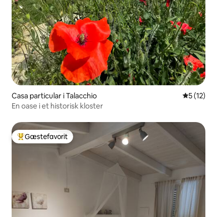
Casa particular i Talacchio
5 ud af 5 
5 (12)
En oase i et historisk kloster
Gæstefavorit
Bedste gæstefavorit