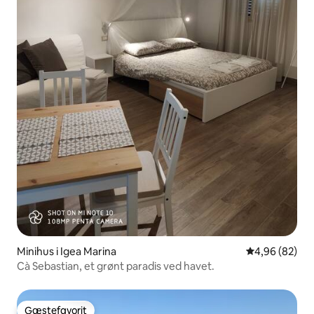
Minihus i Igea Marina
4,96 ud af 5 
4,96 (82)
Cà Sebastian, et grønt paradis ved havet.
Gæstefavorit