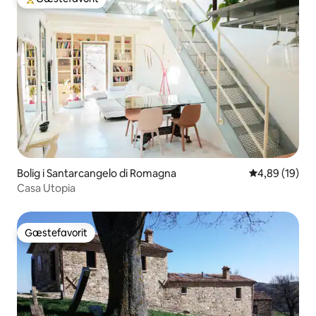
Bedste gæstefavorit
Bolig i Santarcangelo di Romagna
4,89 ud af 5 
4,89 (19)
Casa Utopia
Gæstefavorit
Gæstefavorit