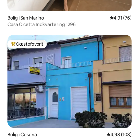
Bolig i San Marino
4,91 ud af 5 
4,91 (76)
Casa Cicetta Indkvartering 1296
Gæstefavorit
Bedste gæstefavorit
Bolig i Cesena
4,98 ud af 5 i
4,98 (108)