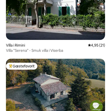
Villa i Rimini
4,95 ud af 5 
4,95 (21)
Villa "Serena" - Smuk villa i Viserba
Gæstefavorit
Bedste gæstefavorit