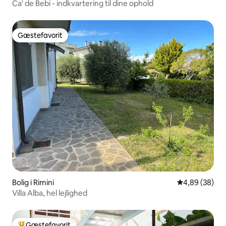
Ca' de Bebi - indkvartering til dine ophold
Gæstefavorit
Gæstefavorit
Bolig i Rimini
4,89 ud af 5 
4,89 (38)
Villa Alba, hel lejlighed
Gæstefavorit