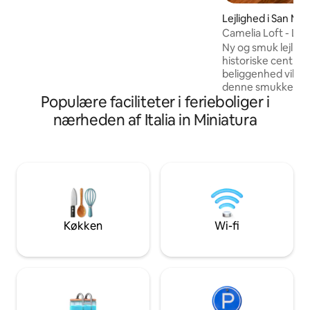
landets skønhed og faciliteter og til at
Lejlighed i San Ma
nyde det kunstneriske og kulturelle
ferment i området i alle årstider. Med bil
Camelia Loft - Lejl
eller cykel kan du nemt nå mange
bymidte
Ny og smuk lejligh
interessante steder fra Rimini til
historiske centrum
Valmarecchia.
beliggenhed vil du 
denne smukke repu
Populære faciliteter i ferieboliger i
fra de vigtigste a
butikker og klubber. Du vil have en
nærheden af Italia in Miniatura
stue, moderne køk
smukt soveværelse
Fi og meget mere!
parkering til en re
forbeholdt vores gæst
indkvartering til f
venner. Perfekt til 
arbejde.
Køkken
Wi-fi