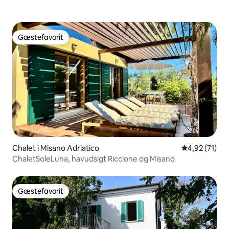
Gæstefavorit
Gæstefavorit
Chalet i Misano Adriatico
4,92 ud af 5 
4,92 (71)
ChaletSoleLuna, havudsigt Riccione og Misano
Gæstefavorit
Gæstefavorit