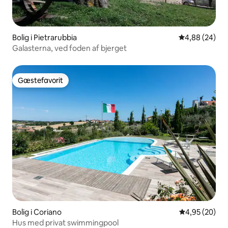
Bolig i Pietrarubbia
4,88 ud af 5 
4,88 (24)
Galasterna, ved foden af bjerget
Gæstefavorit
Gæstefavorit
Bolig i Coriano
4,95 ud af 5 
4,95 (20)
Hus med privat swimmingpool