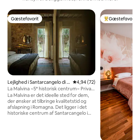
Gæstefavorit
Gæstefavorit
Gæstefavorit
Bedste gæstefavo
Lejlighed i Santarcangelo di R
4,94 ud af 5 i gennemsnitlig b
4,94 (72)
omagna
La Malvina ~5* historisk centrum~ Privat
have
La Malvina er det ideelle sted for dem,
der ønsker at tilbringe kvalitetstid og
afslapning i Romagna. Det ligger i det
historiske centrum af Santarcangelo i
Contrada dei Fabbri, i en gammel
bygning, der for nylig er blevet
restaureret med smag og stil. Det er den
perfekte indkvartering til at opdage