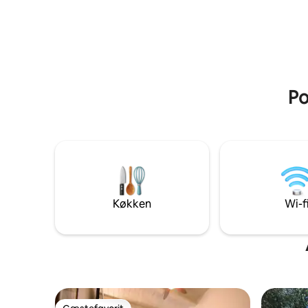
Po
Køkken
Wi-f