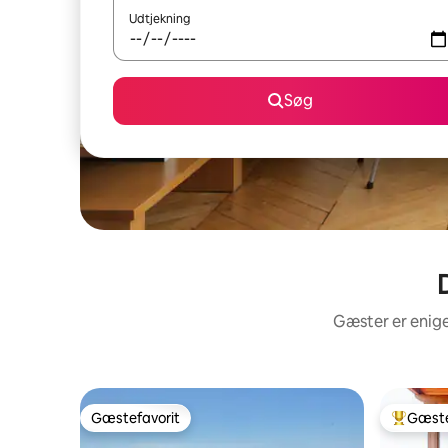
Udtjekning
Søg
Gæster er enige
Gæstefavorit
Gæste
Gæstefavorit
Bedste 