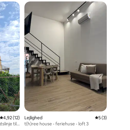
8 omtaler
4,92 ud af 5 i gennemsnitlig bedømmelse, 12 omtaler
4,92 (12)
Lejlighed
5 ud af 5 i genne
5 (3)
linje til
t(h)ree house - feriehuse - loft 3