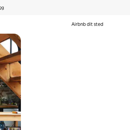
rog
Airbnb dit sted