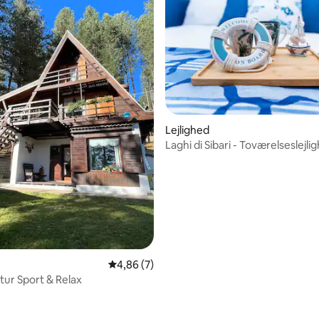
snitlig bedømmelse, 17 omtaler
Lejlighed
Laghi di Sibari - Toværelseslejli
4,86 ud af 5 i gennemsnitlig bedømmelse, 
4,86 (7)
tur Sport & Relax