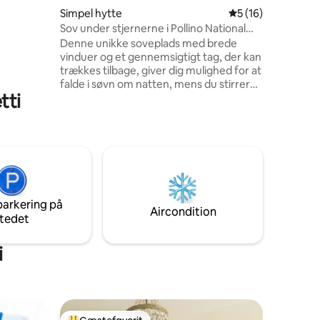
Simpel hytte
5 ud af 5 i gennem
5 (16)
Sov under stjernerne i Pollino National
Park
Denne unikke soveplads med brede
vinduer og et gennemsigtigt tag, der kan
trækkes tilbage, giver dig mulighed for at
falde i søvn om natten, mens du stirrer
tti
på stjernerne fra din seng.
Udendørsrummet giver dig mulighed for
at nyde uberørt naturlig skønhed om
dagen og om aftenen. Beliggende 15
minutter fra landsbyen, er det det
perfekte fristed til at udforske de lokale
vandrestier og byer. Udendørsrummet
har et privat badeværelse med toilet og
parkering på
bruser og køkken inde i bondegården.
Aircondition
tedet
i