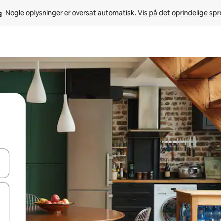
Nogle oplysninger er oversat automatisk. 
Vis på det oprindelige sp
 med piletasterne op og ned eller se mere ved at trykke eller stryge.