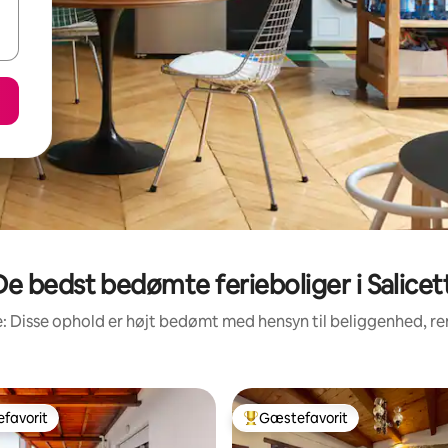
De bedst bedømte ferieboliger i Salicett
: Disse ophold er højt bedømt med hensyn til beliggenhed, 
favorit
Gæstefavorit
gæstefavorit
Bedste gæstefavorit