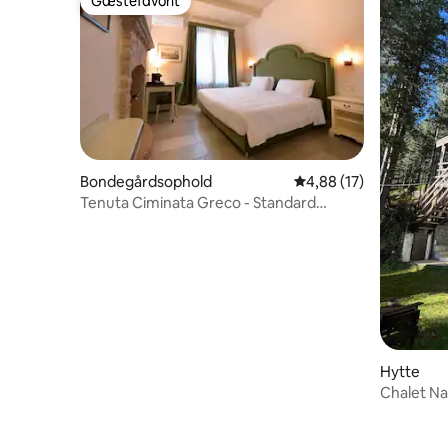
Gæstefavorit
Gæstefavorit
Bondegårdsophold
4,88 ud af 5 i gennem
4,88 (17)
Tenuta Ciminata Greco - Standard
dobbeltværelse
Hytte
Chalet Na