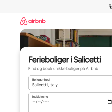
Gå
videre
til
indhold
Ferieboliger i Salicetti
Find og book unikke boliger på Airbnb
Beliggenhed
Når resultaterne er tilgængelige, skal du navigere
Indtjekning