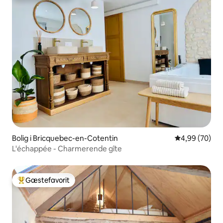
Bolig i Bricquebec-en-Cotentin
4,99 ud af 5 
4,99 (70)
L'échappée - Charmerende gîte
Gæstefavorit
Bedste gæstefavorit