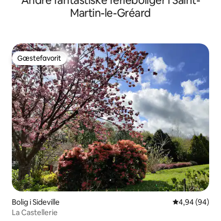
Andre fantastiske ferieboliger i Saint-
Martin-le-Gréard
Gæstefavorit
Gæstefavorit
Bolig i Sideville
4,94 ud af 5 
4,94 (94)
La Castellerie