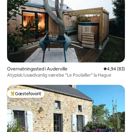
Overnatningssted i Auderville
4,94 ud af 5 
4,94 (83)
Atypisk/usædvanlig værelse "Le Poulailler" la Hague
Gæstefavorit
Bedste gæstefavorit