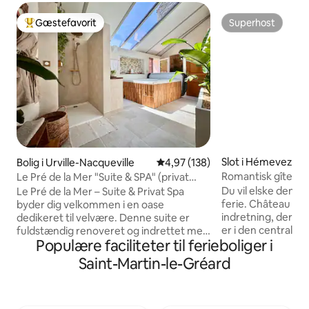
Gæstefavorit
Superhost
Bedste gæstefavorit
Superhost
Slot i Hémevez
Bolig i Urville-Nacqueville
4,97 ud af 5 i gennemsnitlig be
4,97 (138)
Romantisk gîte på 
Le Pré de la Mer "Suite & SPA" (privat
jacuzzi)
Du vil elske denn
Le Pré de la Mer – Suite & Privat Spa
ferie. Château d'
byder dig velkommen i en oase
indretning, der ikk
dedikeret til velvære. Denne suite er
er i den centrale flø
fuldstændig renoveret og indrettet med
Populære faciliteter til ferieboliger i
århundrede, at vi 
omhu og er ideel til en afslappende
historie, rejser, 
pause for to. Lad jer forføre af jacuzzien
Saint-Martin-le-Gréard
Her er der ingen 
med 2 liggepladser og dens mange
møbler under klokk
massagedyser, så I kan nyde en
på smukke Louis 
oplevelse af absolut afslapning i fuld
folde sig på mode