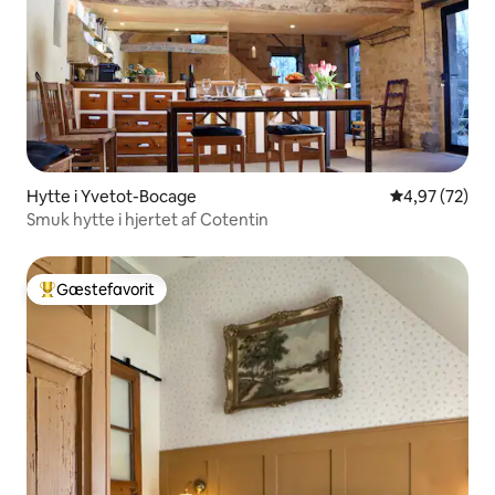
Hytte i Yvetot-Bocage
4,97 ud af 5 
4,97 (72)
Smuk hytte i hjertet af Cotentin
Gæstefavorit
Bedste gæstefavorit