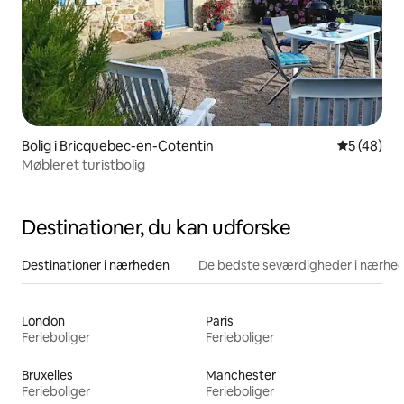
Bolig i Bricquebec-en-Cotentin
5 ud af 5 
5 (48)
Møbleret turistbolig
Destinationer, du kan udforske
Destinationer i nærheden
De bedste seværdigheder i nærhe
London
Paris
Ferieboliger
Ferieboliger
Bruxelles
Manchester
Ferieboliger
Ferieboliger