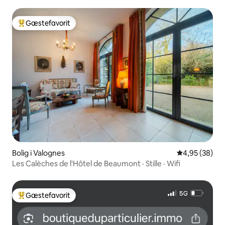
Gæstefavorit
Bedste gæstefavorit
Bolig i Valognes
4,95 ud af 5 
4,95 (38)
Les Calèches de l'Hôtel de Beaumont · Stille · Wifi
Gæstefavorit
Bedste gæstefavorit