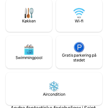
privathed. Derefter kan I udforske de
bekvemmelighede
hvide sandstrande i Urville-Nacqueville,
er forpligtet). Kort sagt, det er en
stierne og de vilde landskaber på
oplevelse, der er d
Cotentin, mellem natur, flugt fra
franske livsstil!
hverdagen og fornyelse.
Køkken
Wi-fi
Gratis parkering på
Swimmingpool
stedet
Aircondition