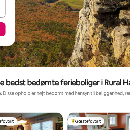
e bedst bedømte ferieboliger i Rural Ha
: Disse ophold er højt bedømt med hensyn til beliggenhed, 
favorit
Gæstefavorit
gæstefavorit
Bedste gæstefavorit