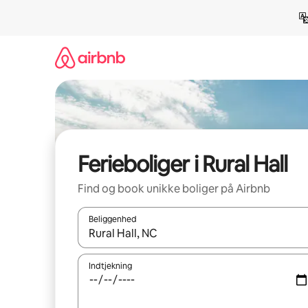
Gå
videre
til
indhold
Ferieboliger i Rural Hall
Find og book unikke boliger på Airbnb
Beliggenhed
Når resultaterne er tilgængelige, skal du navigere
Indtjekning