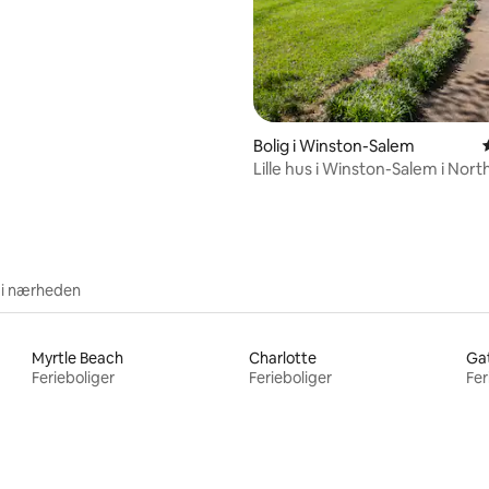
nitlig bedømmelse, 98 omtaler
Bolig i Winston-Salem
Lille hus i Winston-Salem i Nort
 i nærheden
Myrtle Beach
Charlotte
Gat
Ferieboliger
Ferieboliger
Fer