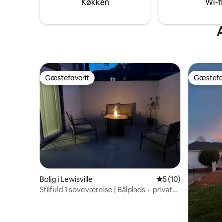
Køkken
Wi-f
føl dig hjemme
Gæstefavorit
Gæstefa
Gæstefavorit
Gæstefa
Bolig i Lewisville
5 ud af 5 i gennem
5 (10)
Stilfuld 1 soveværelse | Bålplads + privat
terrasse | Winston