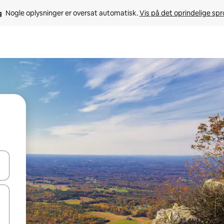
Nogle oplysninger er oversat automatisk. 
Vis på det oprindelige sp
 med piletasterne op og ned eller se mere ved at trykke eller stryge.