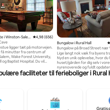
snitlig bedømmelse, 41 omtaler
e i Winston-Sale
4,98 ud af 5 i gennemsnitlig bedømmelse, 65
4,98 (656)
Cave
Bungalow i Rural Hall
4
stue ligger tæt på motorvejen.
Bungalow på Broad Street nær
r få minutter fra centrum af
Salem
Lige langt nok væk fra byens tr
alem, Wake Forest University,
Nyd en unik oplevelse, hvor du 
 og Baptist Hospital. Du vil
huset/gården for dig selv i vore
det på grund af den private
nyrenoverede og fuldt opdate
g de fantastiske "Man Cave"-
ulære faciliteter til ferieboliger i Rural 
historiske bungalow i håndværke
r … kingsize-dobbeltseng, wi-fi,
ligger uden for Winston Salem.
darttavle, 50" tv, Keurig-
minutter til Wake Forest Univers
fuldt udstyret køkken,
minutter til centrum af Winsto
e/tørretumbler osv. Lad dig
Old Salem og School of the Arts
 af navnet ... Det er et godt
til Greensboro, tæt på vinmarker
par, soloeventyrere og
Mountain og Hanging Rock Stat
gsrejsende, der leder efter en
med adgang til vandreture, cykl
else.
Gratis 
tubing, svævebane og andre