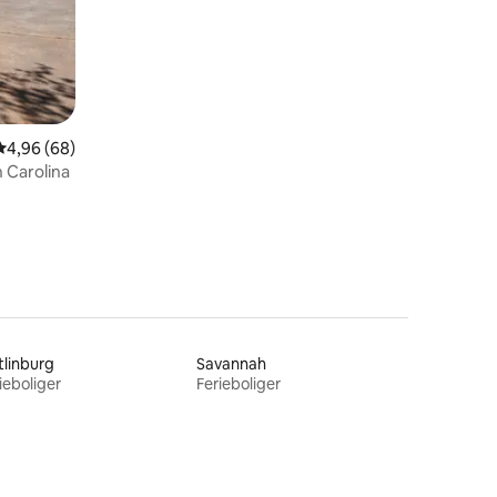
4,96 ud af 5 i gennemsnitlig bedømmelse, 68 omtaler
4,96 (68)
h Carolina
linburg
Savannah
ieboliger
Ferieboliger