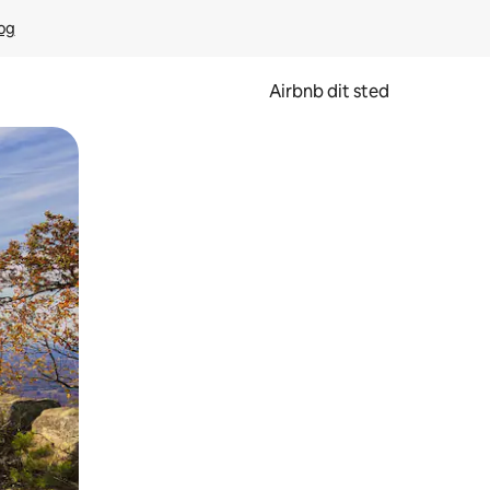
rog
Airbnb dit sted