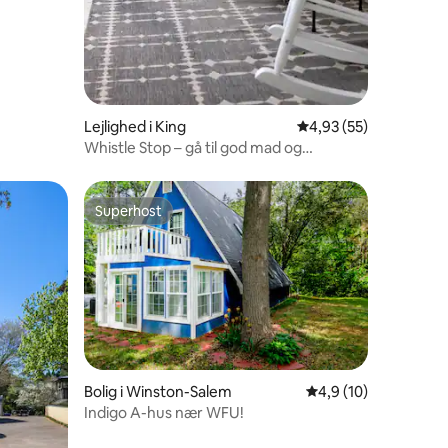
5 omtaler
Lejlighed i King
4,93 ud af 5 i gennem
4,93 (55)
Whistle Stop – gå til god mad og
udendørs sjov
Superhost
Superhost
1 omtaler
Bolig i Winston-Salem
4,9 ud af 5 i gennem
4,9 (10)
Indigo A-hus nær WFU!