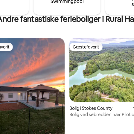
i
Swimmingpool
s
udendørsaktiviteter.
Andre fantastiske ferieboliger i Rural Hal
vorit
Gæstefavorit
vorit
Gæstefavorit
snitlig bedømmelse, 10 omtaler
Bolig i Stokes County
Bolig ved søbredden nær Pilot 
Hanging Rock