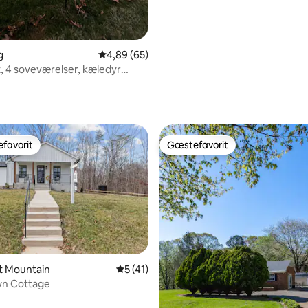
g
4,89 ud af 5 i gennemsnitlig bedømmelse, 6
4,89 (65)
nt, 4 soveværelser, kæledyr
byen, stor grund
favorit
Gæstefavorit
gæstefavorit
Gæstefavorit
lot Mountain
5 ud af 5 i gennemsnitlig bedømmelse, 4
5 (41)
n Cottage