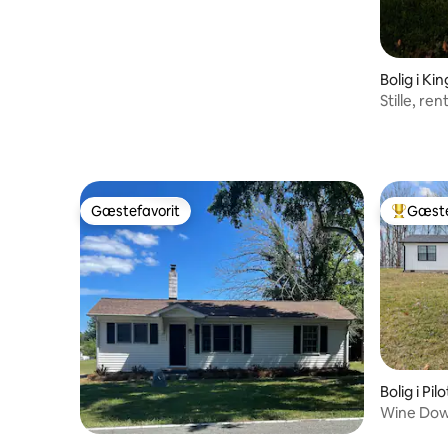
Bolig i Kin
Stille, re
tilladt, i 
Gæstefavorit
Gæste
Gæstefavorit
Bedste 
Bolig i Pi
Wine Dow