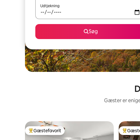
Udtjekning
Søg
D
Gæster er enige
Gæstefavorit
Gæste
Bedste gæstefavorit
Bedste 