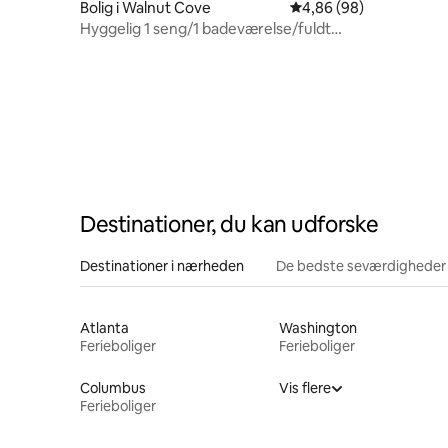
Bolig i Walnut Cove
4,86 ud af 5 i gennems
4,86 (98)
Hyggelig 1 seng/1 badeværelse/fuldt
køkken i foden af NC
Destinationer, du kan udforske
Destinationer i nærheden
De bedste seværdigheder
Atlanta
Washington
Ferieboliger
Ferieboliger
Columbus
Vis flere
Ferieboliger