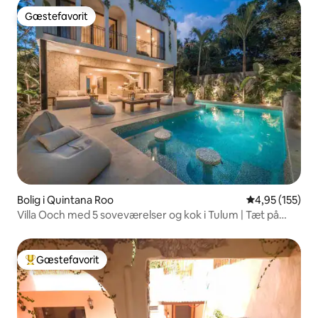
Gæstefavorit
Gæstefavorit
Bolig i Quintana Roo
4,95 ud af 5 i
4,95 (155)
Villa Ooch med 5 soveværelser og kok i Tulum | Tæt på
stranden
Gæstefavorit
Bedste gæstefavorit