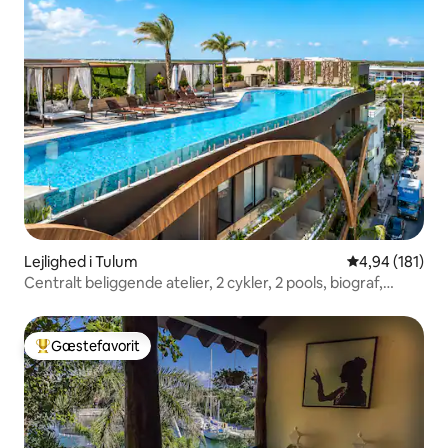
Lejlighed i Tulum
4,94 ud af 5 i
4,94 (181)
Centralt beliggende atelier, 2 cykler, 2 pools, biograf,
fitnessrum
Gæstefavorit
Bedste gæstefavorit