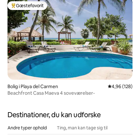
Gæstefavorit
Bedste gæstefavorit
Bolig i Playa del Carmen
4,96 ud af 5 i
4,96 (128)
Beachfront Casa Maeva 4 soveværelser-
Destinationer, du kan udforske
Andre typer ophold
Ting, man kan tage sig til