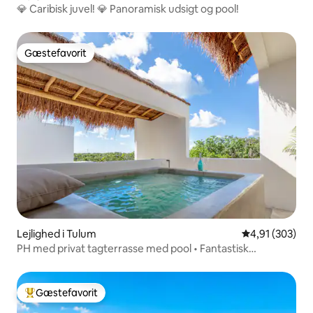
💎 Caribisk juvel! 💎 Panoramisk udsigt og pool!
Gæstefavorit
Gæstefavorit
Lejlighed i Tulum
4,91 ud af 5 i
4,91 (303)
PH med privat tagterrasse med pool • Fantastisk
beliggenhed
Gæstefavorit
Bedste gæstefavorit