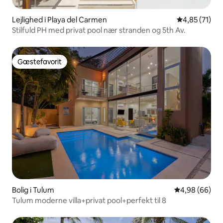
Lejlighed i Playa del Carmen
4,85 ud af 5 
4,85 (71)
Stilfuld PH med privat pool nær stranden og 5th Av.
Gæstefavorit
Gæstefavorit
Bolig i Tulum
4,98 ud af 5 
4,98 (66)
Tulum moderne villa+privat pool+perfekt til 8