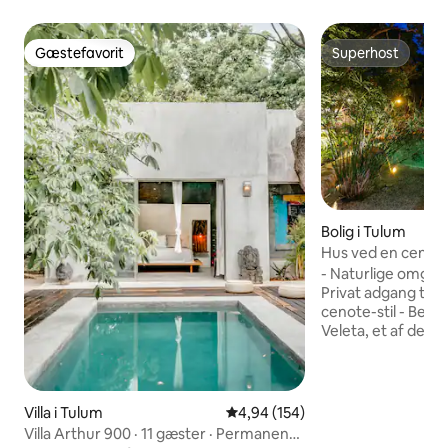
Gæstefavorit
Superhost
Gæstefavorit
Superhost
Bolig i Tulum
Hus ved en cenote 
- Naturlige omgivel
Privat adgang til en
cenote-stil - Belig
Veleta, et af de fl
Tulum – 10 minutter
Det er en kort gåtu
minutter til Holis
eller Calle 7 Sur's
Villa i Tulum
4,94 ud af 5 i gennemsnitlig be
4,94 (154)
Vi tilbyder Kundali
Villa Arthur 900 · 11 gæster · Permanent
anmodning - Morgenmad inkluderet – 10