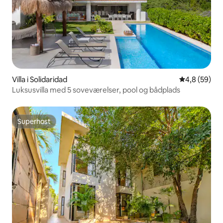
Villa i Solidaridad
4,8 ud af 5 
4,8 (59)
Luksusvilla med 5 soveværelser, pool og bådplads
Superhost
Superhost