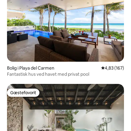
Bolig i Playa del Carmen
4,83 ud af 5 i
4,83 (167)
Fantastisk hus ved havet med privat pool
Gæstefavorit
Gæstefavorit