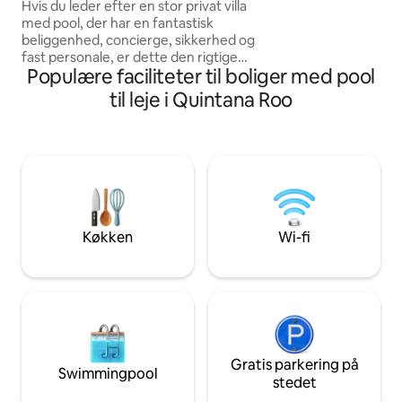
personale
Hvis du leder efter en stor privat villa
% rabat på 2 Ceiba
med pool, der har en fantastisk
Massage på stedet
beliggenhed, concierge, sikkerhed og
pris - Tøjvask - R
fast personale, er dette den rigtige
Populære faciliteter til boliger med pool
mulighed. Ejendommen ligger i La Veleta
og er 9687 kvadratfod. Kun til dig. Du
til leje i Quintana Roo
finder ikke et andet lignende hus i
området. Designet til 11 gæster, dens
store værelser og 12 fods vægge giver
privatliv omgivet af frodige haver med
Koi fiskefontæner, en stor pool med
loungestole, et udendørs badekar, grill
og et yogaområde. Daglig morgenmad
mod et ekstra gebyr.
Køkken
Wi-fi
Gratis parkering på
Swimmingpool
stedet