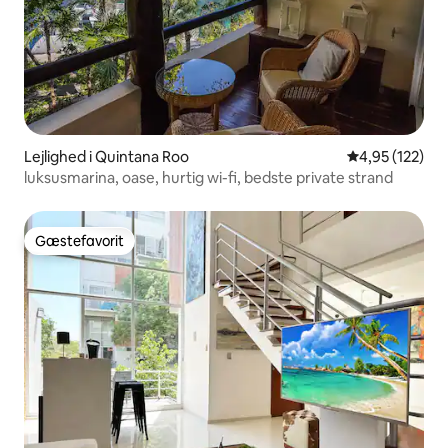
Lejlighed i Quintana Roo
4,95 ud af 5 i
4,95 (122)
luksusmarina, oase, hurtig wi-fi, bedste private strand
Gæstefavorit
Gæstefavorit