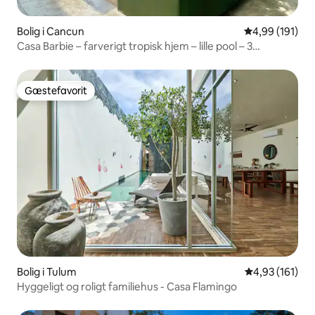
Bolig i Cancun
4,99 ud af 5 i
4,99 (191)
Casa Barbie – farverigt tropisk hjem – lille pool – 3
soveværelser
Gæstefavorit
Gæstefavorit
Bolig i Tulum
4,93 ud af 5 i
4,93 (161)
Hyggeligt og roligt familiehus - Casa Flamingo