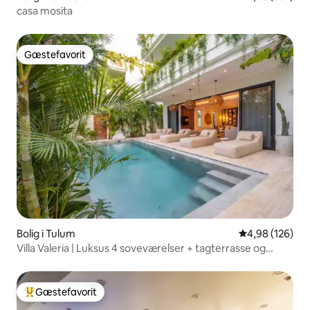
casa mosita
Gæstefavorit
Gæstefavorit
Bolig i Tulum
4,98 ud af 5 i
4,98 (126)
Villa Valeria | Luksus 4 soveværelser + tagterrasse og
paddleboard
Gæstefavorit
Bedste gæstefavorit