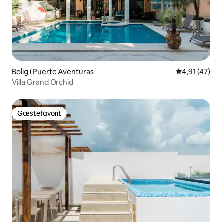
Bolig i Puerto Aventuras
4,91 ud af 5 
4,91 (47)
Villa Grand Orchid
Gæstefavorit
Gæstefavorit