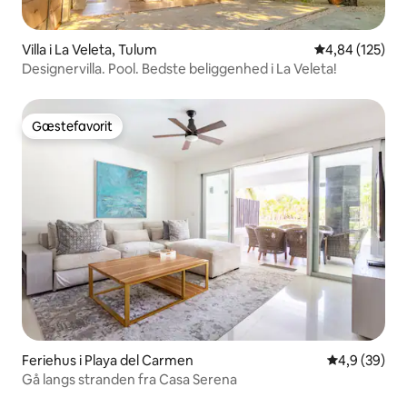
Villa i La Veleta, Tulum
4,84 ud af 5 i
4,84 (125)
Designervilla. Pool. Bedste beliggenhed i La Veleta!
Gæstefavorit
Gæstefavorit
Feriehus i Playa del Carmen
4,9 ud af 5 
4,9 (39)
Gå langs stranden fra Casa Serena