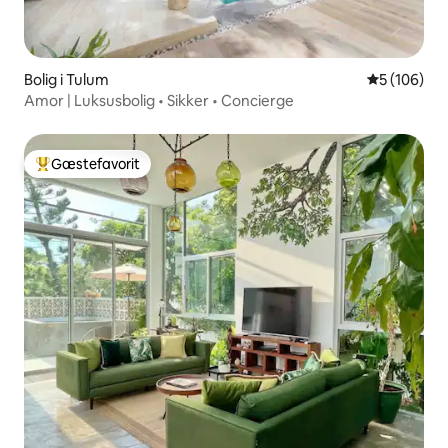
Bolig i Tulum
5 ud af 5 i
5 (106)
Amor | Luksusbolig • Sikker • Concierge
Gæstefavorit
Bedste gæstefavorit