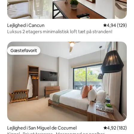
Lejlighed i Cancun
4,94 ud af 5 i
4,94 (129)
Luksus 2 etagers minimalistisk loft tæt på stranden!
Gæstefavorit
Gæstefavorit
Lejlighed i San Miguel de Cozumel
4,92 ud af 5 i
4,92 (182)