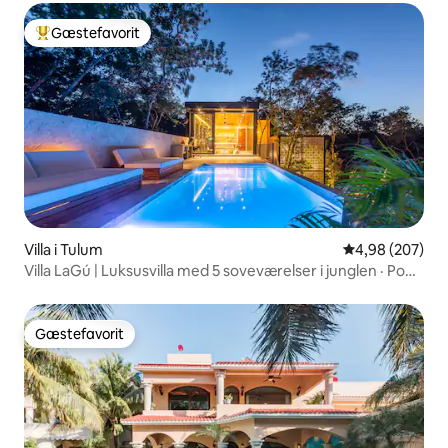
Gæstefavorit
Bedste gæstefavorit
Villa i Tulum
4,98 ud af 5 i
4,98 (207)
Villa LaGú | Luksusvilla med 5 soveværelser i junglen · Pool
og kok
Gæstefavorit
Gæstefavorit