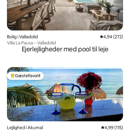
Bolig i Valladolid
4,94 ud af 5 i
4,94 (272)
Villa La Pausa – Valladolid
Ejerlejligheder med pool til leje
Gæstefavorit
Bedste gæstefavorit
Lejlighed i Akumal
4,99 ud af 5 i
4,99 (115)