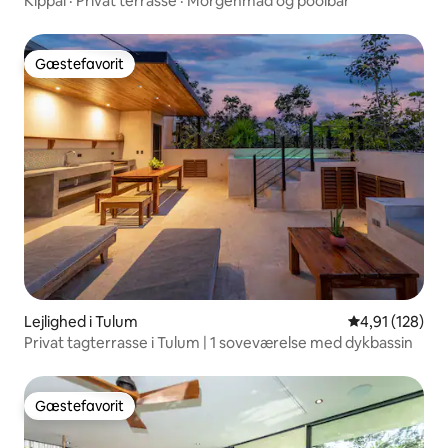
Kippal · Privat terrasse · Morgenmad og poolbar
Gæstefavorit
Gæstefavorit
Lejlighed i Tulum
4,91 ud af 5 i
4,91 (128)
Privat tagterrasse i Tulum | 1 soveværelse med dykbassin
Gæstefavorit
Gæstefavorit