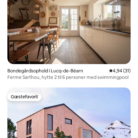
Bondegårdsophold i Lucq-de-Béarn
4,94 ud af 5 
4,94 (31)
Ferme Sarthou, hytte 2 til 6 personer med swimmingpool
Gæstefavorit
Gæstefavorit