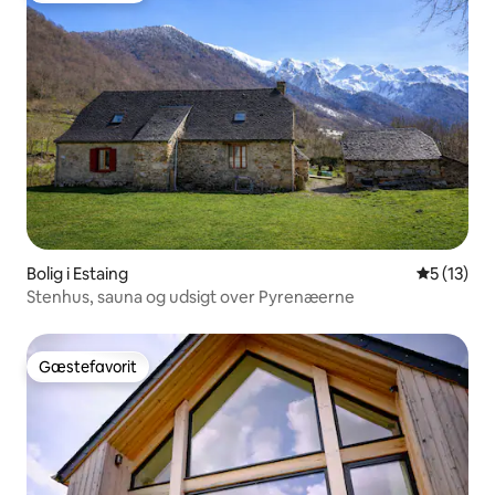
Bolig i Estaing
5 ud af 5 
5 (13)
Stenhus, sauna og udsigt over Pyrenæerne
Gæstefavorit
Gæstefavorit