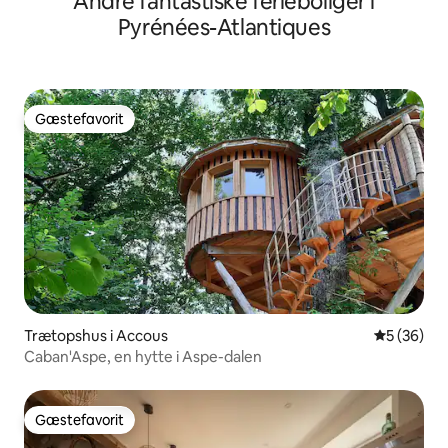
Andre fantastiske ferieboliger i
Pyrénées-Atlantiques
Gæstefavorit
Gæstefavorit
Trætopshus i Accous
5 ud af 5 
5 (36)
Caban'Aspe, en hytte i Aspe-dalen
Gæstefavorit
Gæstefavorit