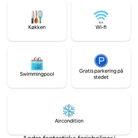
m); Yannick vil glæd
Møbler i kirsebær, eg, kastanje ... Tør
er en hyggelig boli
toilet, Køleskab, Pilleovn
Dette sted er ikke 
Morgenmadskurve og gourmetydelser
boende. Kæledyr er 
som ekstra valgmulighed
Køkken
Wi-fi
Gratis parkering på
Swimmingpool
stedet
Aircondition