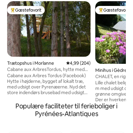
Gæstefavorit
Gæstefavorit
Bedste gæstefavorit
Bedste gæstefavo
Trætopshus i Morlanne
4,99 ud af 5 i gennemsnitlig be
4,99 (204)
Cabane aux ArbresTordus, hytte med
Minihus i Gèdre
udsigt over Pyrenæerne
Cabane aux Arbres Tordus (Facebook)
CHALET, en rigtig li
Hytte i højderne, bygget af lokalt træ,
Lille chalet beligg
med udsigt over Pyrenæerne. Nyd det
m med udsigt ove
store indendørs brusebad med udsigt
grønne omgivelser.
over skoven eller det naturlige udendørs
Der er hverken mik
brusebad Hænget trampolin,
Populære faciliteter til ferieboliger i
Varmen og billedet
Dobbeltseng 160*200, sengetøj i hør,
Afslapning garante
Pyrénées-Atlantiques
med udsigt over Pic du Midi d'Ossau.
milaner og andre r
Den overdækkede terrasse huser et
Mulighed for selvfo
køkkenområde, en hængekøje til
halvpension i L'Es
afslapning, selv på regnfulde dage.