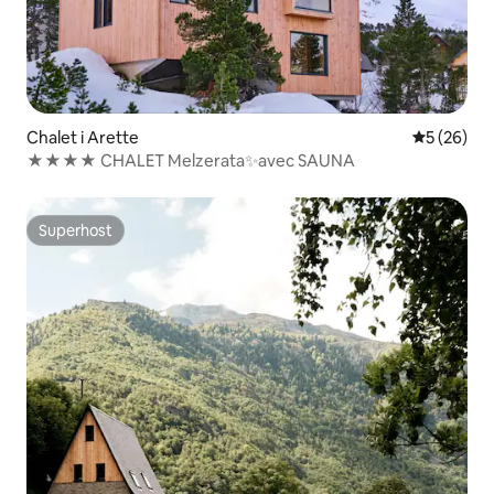
Chalet i Arette
5 ud af 5 
5 (26)
★★★★ CHALET Melzerata✨avec SAUNA
Superhost
Superhost