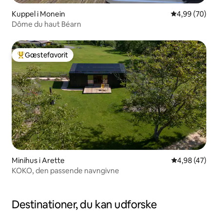
Kuppel i Monein
4,99 ud af 5 
4,99 (70)
Dôme du haut Béarn
Gæstefavorit
Bedste gæstefavorit
Minihus i Arette
4,98 ud af 5 
4,98 (47)
KOKO, den passende navngivne
Destinationer, du kan udforske