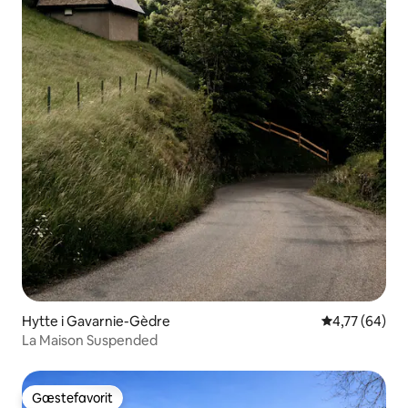
Hytte i Gavarnie-Gèdre
4,77 ud af 5 
4,77 (64)
La Maison Suspended
Gæstefavorit
Gæstefavorit