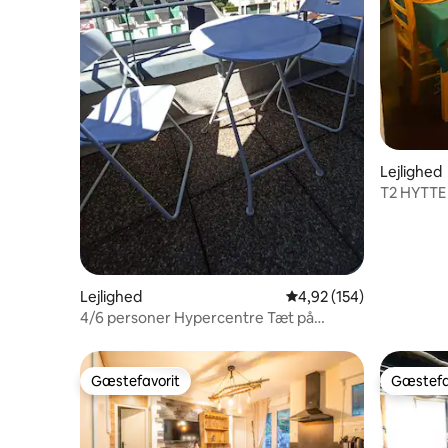
Lejlighed
T2 HYTTE
Pyrenæe
Lejlighed
4,92 ud af 5 i gennems
4,92 (154)
4/6 personer Hypercentre Tæt på
svævebane
Gæstefavorit
Gæstefa
Gæstefavorit
Gæstefa