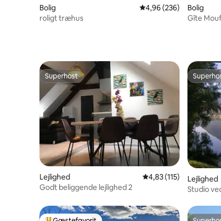
Bolig
4,96 ud af 5 i gennemsn
4,96 (236)
Bolig
roligt træhus
Gîte Mouf
autentici
Superhost
Superho
Superhost
Superho
Lejlighed
4,83 ud af 5 i gennems
4,83 (115)
Lejlighed
Godt beliggende lejlighed 2
Studio ve
Gæstefavorit
Superho