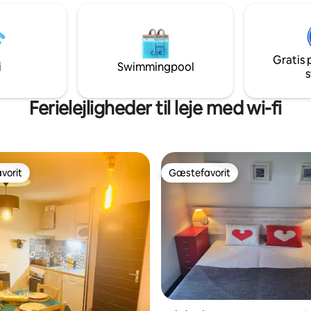
on i L'Escapade-feriehuset (50
eller afslapning med stil. 🏡 3
k vil glæde dine smagsløg. Det
soveværelser – fantastisk til fami
elig bolig til kun 2 personer.
grupper 🌄 Altan med smuk uds
 er ikke sikkert til at have børn
dalen 📶 Hurtig wi-fi 🐾 Kæledyrsvenlig 🔥
Gratis 
ledyr er ikke tilladt.
Renoveret og hyggelig lejlighe
i
Swimmingpool
s
Ferielejligheder til leje med wi-fi
vorit
Gæstefavorit
vorit
Gæstefavorit