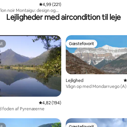
itlig bedømmelse, 236 omtaler
4,99 ud af 5 i gennemsnitlig bedømmelse, 22
4,99 (221)
lon noir Montaigu: design og
Lejligheder med aircondition til leje
tet
st
Gæstefavorit
st
Gæstefavorit
Lejlighed
4
Vågn op med Mondarruego (A)
nitlig bedømmelse, 115 omtaler
4,82 ud af 5 i gennemsnitlig bedømmelse, 19
4,82 (194)
d foden af Pyrenæerne
st
Gæstefavorit