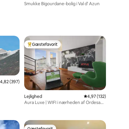
Smukke Bigourdane-bolig i Val d' Azun
1 omtaler
Gæstefavorit
Bedste gæstefavorit
,82 ud af 5 i gennemsnitlig bedømmelse, 397 omtaler
4,82 (397)
Lejlighed
4,97 ud af 5 i gennems
4,97 (132)
Aura Luxe | WIFI i nærheden af Ordesa
4 omtaler
Ainsa
Gæstefavorit