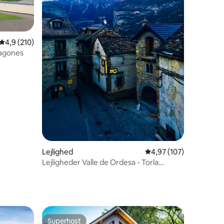
4,9 ud af 5 i gennemsnitlig bedømmelse, 210 omtaler
4,9 (210)
ragones
8 omtaler
Lejlighed
4,97 ud af 5 i gennems
4,97 (107)
Lejligheder Valle de Ordesa - Torla
(Lilium)
Superhost