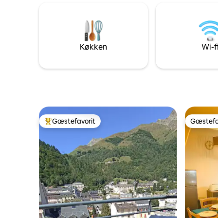
Hvis du ønsker at give en gavekupon,
halvpensi
inviterer vi dig til at gå til vores
m); Yannic
hjemmeside > lacourade_com, hvor du
er en hygg
kan finde forskellige muligheder. Vi
Dette sted
glæder os til at byde dig velkommen!
boende. Kæ
Køkken
Wi-f
Gæstefavorit
Gæstefa
Bedste gæstefavorit
Gæstefa