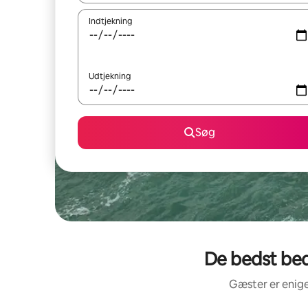
Indtjekning
Udtjekning
Søg
De bedst be
Gæster er enige