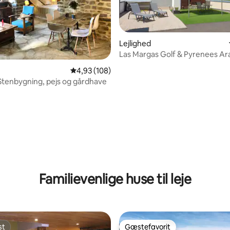
Lejlighed
Las Margas Golf & Pyrenees A
nitlig bedømmelse, 212 omtaler
4,93 ud af 5 i gennemsnitlig bedømmelse, 10
4,93 (108)
 Stenbygning, pejs og gårdhave
Familievenlige huse til leje
st
Gæstefavorit