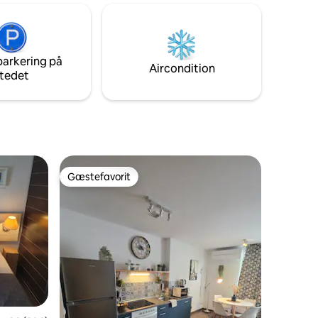
tæt på Nocito og Sierra de Guara Park.
lier eller
REG: CR-Hu-1463
igt over
parkering på
d
Aircondition
tedet
Gæstefavorit
Gæstefavorit