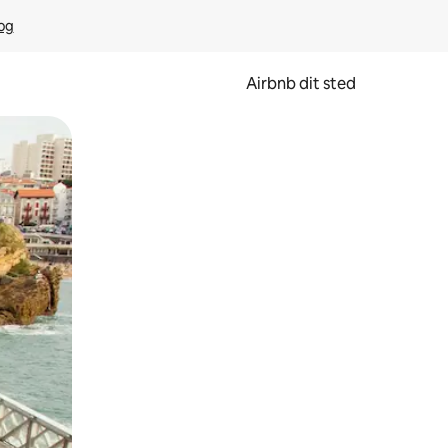
rog
Airbnb dit sted