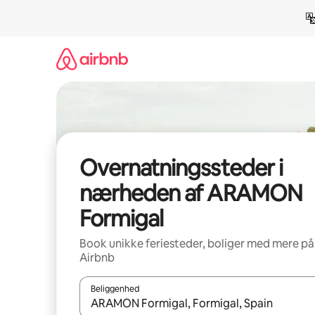
Gå
videre
til
indhold
Overnatningssteder i
nærheden af ARAMON
Formigal
Book unikke feriesteder, boliger med mere på
Airbnb
Beliggenhed
Når resultaterne er tilgængelige, skal du navigere