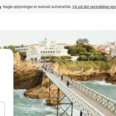
Nogle oplysninger er oversat automatisk. 
Vis på det oprindelige sp
 med piletasterne op og ned eller se mere ved at trykke eller stryge.