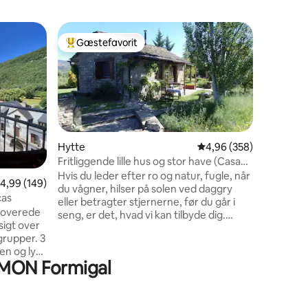
Bolig
Gæstefavorit
Gæst
Bedste gæstefavorit
Bedste 
Komforta
over Py
Har du ly
op i Gîte
private s
rundt, m
omgivet 
Denne hyt
nødvendi
Hytte
4,96 ud af 5 i gennems
4,96 (358)
afslapni
Fritliggende lille hus og stor have (Casa
facilitet
Gautama)
Hvis du leder efter ro og natur, fugle, når
4 omtaler
,99 ud af 5 i gennemsnitlig bedømmelse, 149 omtaler
4,99 (149)
Omgivels
du vågner, hilser på solen ved daggry
vandretur
cas
eller betragter stjernerne, før du går i
turistatt
noverede
seng, er det, hvad vi kan tilbyde dig.
Artouste
sigt over
Vores omgivelser er et fredeligt sted,
 grupper. 3
ideelt til at slappe af, læse, meditere,
en og lys
vandre, udforske Pyrenæerne, "koble af"
RAMON Formigal
... Vi er lige ved indgangen til
Panticosa
Pyrenæerne: 1 time fra Ordesa eller S.
 Fleksibel
Juan de la Peña; 40 minutter fra Jaca
ndreture
eller Biescas-Panticosa i Valle de Tena;