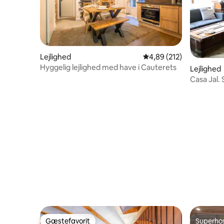
Lejlighed
4,89 ud af 5 i gennems
4,89 (212)
Hyggelig lejlighed med have i Cauterets
Lejlighed
Casa Jal.
Gæstefavorit
Superho