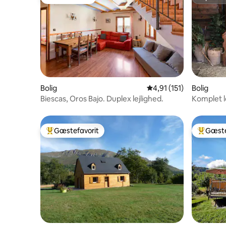
Gæstefavorit
Superho
Bolig
4,91 ud af 5 i gennems
4,91 (151)
Bolig
Biescas, Oros Bajo. Duplex lejlighed.
Komplet le
Gæstefavorit
Gæste
Bedste gæstefavorit
Bedste 