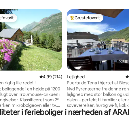
favorit
Gæstefavorit
gæstefavorit
Bedste gæstefavorit
itlig bedømmelse, 362 omtaler
4,99 ud af 5 i gennemsnitlig bedømmelse, 21
4,99 (214)
Lejlighed
4
 rigtig lille rede!!!
Puerta de Tena i hjertet af Bies
et beliggende i en højde på 1200
Nyd Pyrenæerne fra denne re
igt over Troumouse-cirkuen i
lejlighed med stor balkon og ud
givelser. Klassificeret som 2*
dalen – perfekt til familier eller
erken mikrobølgeovn eller tv.
soveværelser, hurtig wi-fi, køkk
liteter i ferieboliger i nærheden af A
 billedet findes udenfor.
stue Kun 20 minutter fra
g garanteret af flugten af
skisportsstederne Formigal og 
 andre rovfugle lige over dig.
og tæt på Ordesa National Park.
or selvforplejning eller
indtjekning. Ideel til skiløb, va