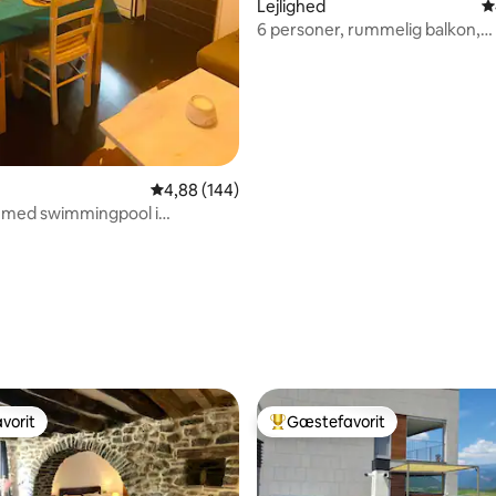
Lejlighed
4
6 personer, rummelig balkon,
swimmingpool og parkering
4,88 ud af 5 i gennemsnitlig bedømmelse, 14
4,88 (144)
 med swimmingpool i
rne
nitlig bedømmelse, 154 omtaler
vorit
Gæstefavorit
vorit
Bedste gæstefavorit