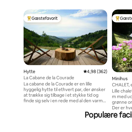
Gæstefavorit
Gæste
Bedste gæstefavorit
Bedste 
Hytte
4,98 ud af 5 i gennemsn
4,98 (362)
La Cabane de la Courade
Minihus
La cabane de la Courade er en lille
CHALET, en
hyggelig hytte til ethvert par, der ønsker
Lille chal
at trække sig tilbage i et stykke tid og
m med uds
finde sig selv i en rede med al den varme,
grønne om
som trækonstruktioner giver, moderne
Der er hv
komfort med jacuzziområde og
Populære faci
Varmen og
fornøjelsen ved en uhindret udsigt uden
Afslapnin
naboer, alt sammen i hjertet af en lille
milaner og
afsidesliggende landsby i Pyrenæerne.
Mulighed f