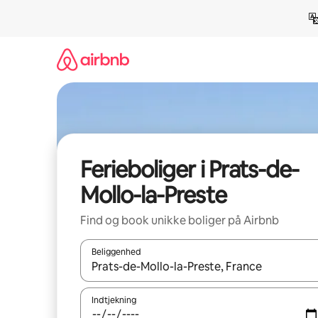
Gå
videre
til
indhold
Ferieboliger i Prats-de-
Mollo-la-Preste
Find og book unikke boliger på Airbnb
Beliggenhed
Når resultaterne er tilgængelige, skal du navigere
Indtjekning