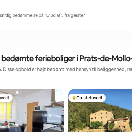
snitlig bedømmelse på 4,7 ud af 5 fra gæster
bedømte ferieboliger i Prats-de-Mollo
: Disse ophold er højt bedømt med hensyn til beliggenhed, 
vorit
Gæstefavorit
vorit
Bedste gæstefavorit