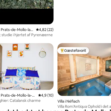
i Prats-de-Mollo-la-
4,82 ud af 5 i gennemsnitlig bedømmelse, 2
4,82 (22)
st studie i hjertet af Pyrenæerne
Gæstefavorit
Bedste gæstefavorit
snitlig bedømmelse, 45 omtaler
i Prats-de-Mollo-la-Pr
4,9 ud af 5 i gennemsnitlig bedømmelse, 1
4,9 (10)
ghier: Catalansk charme
Villa i Néfiach
Villa Rom'Antiqua Ophold i det 