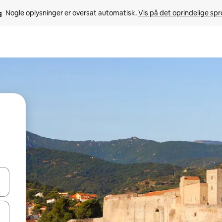
Nogle oplysninger er oversat automatisk. 
Vis på det oprindelige sp
 med piletasterne op og ned eller se mere ved at trykke eller stryge.