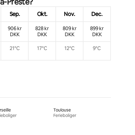
la-Preste?
Sep.
Okt.
Nov.
Dec.
906 kr
828 kr
809 kr
899 kr
DKK
DKK
DKK
DKK
21°C
17°C
12°C
9°C
seille
Toulouse
ieboliger
Ferieboliger