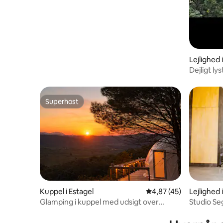
Lejlighed 
Preste
Dejligt ly
Superhost
Superhost
Kuppel i Estagel
4,87 ud af 5 i gennem
4,87 (45)
Lejlighed 
este
Glamping i kuppel med udsigt over
Studio Se
Pyrenæerne