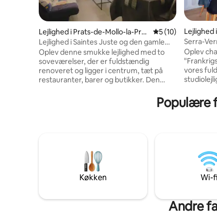
Lejlighed 
Lejlighed i Prats-de-Mollo-la-Pres
5 ud af 5 i gennem
5 (10)
reste
te
Serra-Ve
Lejlighed i Saintes Juste og den gamle
bydel i Rufine
Oplev cha
Oplev denne smukke lejlighed med to
"Frankrig
soveværelser, der er fuldstændig
vores ful
renoveret og ligger i centrum, tæt på
studiolejlighed. Denne bol
restauranter, barer og butikker. Den
ideel til 
store lyse stue, der er udstyret med et
naturlig 
stort tv, åbner op til et moderne køkken.
Populære fa
være de t
Det rummelige badeværelse har en
beskytter
vaskemaskine, tørretumbler og toilet.
Beliggende
Værelserne er komfortable og praktiske
minutters
og har alle en queensize-seng. Og også
centrum, 
en garderobe og et skrivebord. Hvert
autonomi 
værelse er udstyret med et tilsluttet tv.
Denne ind
Kom og oplev Prats-de-Mollo, den
bevægel
smukkeste landsby i Frankrig.
Køkken
Wi-f
Andre fa