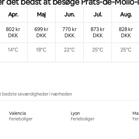
r det bedst at besøge Prats-de-Mollo-
Rom
Apr.
Maj
Jun.
Jul.
Aug.
802 kr
699 kr
770 kr
873 kr
828 kr
DKK
DKK
DKK
DKK
DKK
14°C
18°C
22°C
25°C
25°C
e bedste seværdigheder i nærheden
Valencia
Lyon
Mar
Ferieboliger
Ferieboliger
Fer