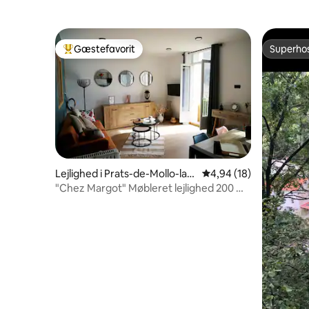
Gæstefavorit
Superho
Bedste gæstefavorit
Superho
Lejlighed i Prats-de-Mollo-la-
4,94 ud af 5 i gennem
4,94 (18)
Preste
"Chez Margot" Møbleret lejlighed 200 m
fra byens centrum