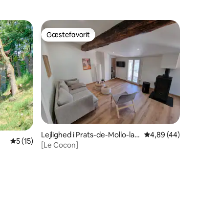
Gæstefavorit
Gæstefavorit
Lejlighed i Prats-de-Mollo-la-
4,89 ud af 5 i gennem
4,89 (44)
5 ud af 5 i gennemsnitlig bedømmelse, 15 omtaler
5 (15)
Preste
[Le Cocon]