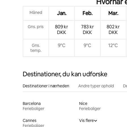
Hvornår e
Måned
Jan.
Feb.
Mar.
809 kr
783 kr
802 kr
Gns. pris
DKK
DKK
DKK
9°C
9°C
12°C
Gns.
temp.
Destinationer, du kan udforske
Destinationer i nærheden
Andre typer ophold
D
Barcelona
Nice
Ferieboliger
Ferieboliger
Cannes
Vis flere
Ferieboliger