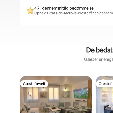
4,7 i gennemsnitlig bedømmelse
Ophold i Prats-de-Mollo-la-Preste får en gennem
De bedst 
Gæster er enige
Gæstefavorit
Gæstefa
Gæstefavorit
Gæstefa