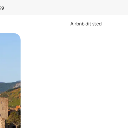
rog
Airbnb dit sted