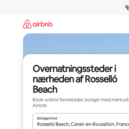
Gå
videre
til
indhold
Overnatningssteder i
nærheden af Rosselló
Beach
Book unikke feriesteder, boliger med mere på
Airbnb
Beliggenhed
Når resultaterne er tilgængelige, skal du navigere