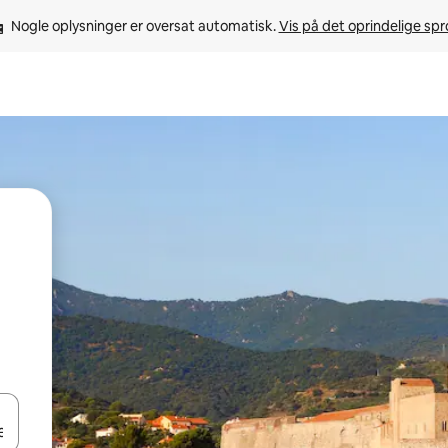
Nogle oplysninger er oversat automatisk. 
Vis på det oprindelige sp
 med piletasterne op og ned eller se mere ved at trykke eller stryge.