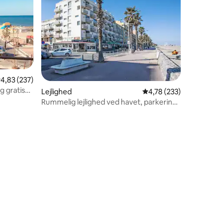
,83 ud af 5 i gennemsnitlig bedømmelse, 237 omtaler
4,83 (237)
g gratis
Lejlighed
4,78 ud af 5 i gennems
4,78 (233)
Rummelig lejlighed ved havet, parkering,
wi-fi
1 omtaler