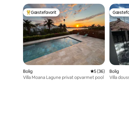
Gæstefavorit
Gæstefa
Bedste gæstefavorit
Gæstefa
Bolig
5 ud af 5 i gennem
5 (36)
Bolig
Villa Moana Lagune privat opvarmet pool
Villa dous