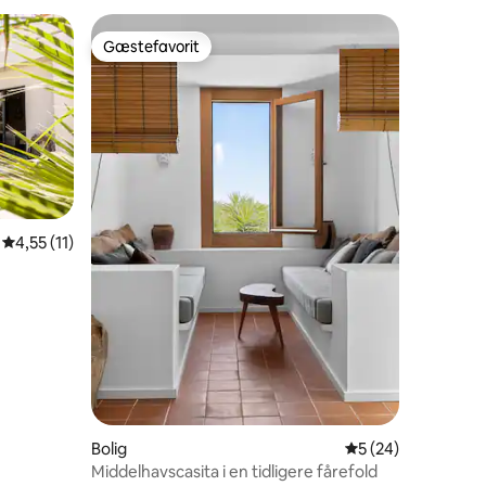
Gæstefavorit
Gæstefavorit
4,55 ud af 5 i gennemsnitlig bedømmelse, 11 omtaler
4,55 (11)
6 omtaler
Bolig
5 ud af 5 i gennem
5 (24)
Middelhavscasita i en tidligere fårefold