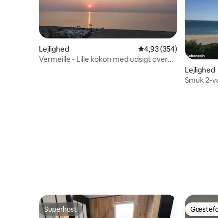
Lejlighed
4,93 ud af 5 i gennems
4,93 (354)
Vermeille - Lille kokon med udsigt over
havet på 7. himmel
Lejlighed
Smuk 2-væ
direkte ad
Superhost
Gæstefa
Superhost
Gæstefa