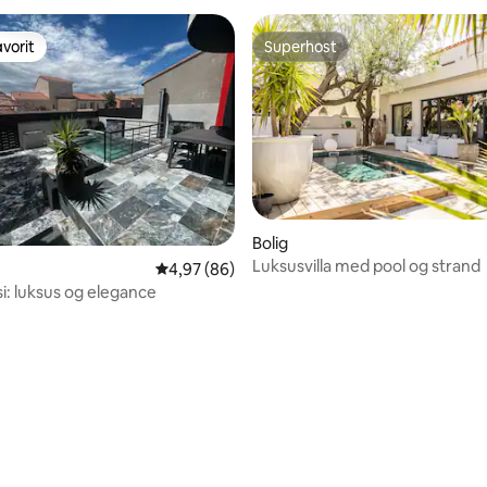
vorit
Superhost
vorit
Superhost
Bolig
Luksusvilla med pool og strand
snitlig bedømmelse, 36 omtaler
4,97 ud af 5 i gennemsnitlig bedømmelse, 8
4,97 (86)
si: luksus og elegance