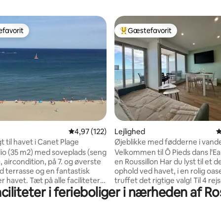
favorit
Gæstefavorit
gæstefavorit
Bedste gæstefavorit
nitlig bedømmelse, 119 omtaler
4,97 ud af 5 i gennemsnitlig bedømmelse, 12
4,97 (122)
Lejlighed
4
 til havet i Canet Plage
Øjeblikke med fødderne i vand
dio (35 m2) med soveplads (seng
Velkommen til Ô Pieds dans l'Ea
, aircondition, på 7. og øverste
en Roussillon Har du lyst til et dejligt
 terrasse og en fantastisk
ophold ved havet, i en rolig oase? Du 
r havet. Tæt på alle faciliteter,
truffet det rigtige valg! Til 4 rejsende
iliteter i ferieboliger i nærheden af R
ning, markedet, restauranter,
Soveværelse med 1 seng 140/2 
havnen ... Parkering i de
hævet, for en fantastisk udsigt
ggende gader er gratis.
havet, når du vågner. + soveso
den er gennemgående og
ægte madras / 2 personer Aircondition,