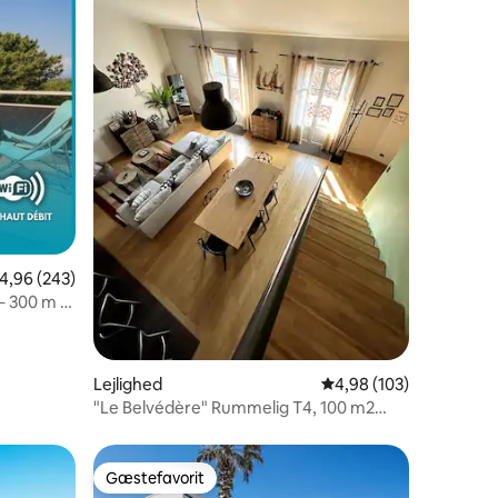
2 omtaler
,96 ud af 5 i gennemsnitlig bedømmelse, 243 omtaler
4,96 (243)
 300 m til
Lejlighed
4,98 ud af 5 i gennems
4,98 (103)
"Le Belvédère" Rummelig T4, 100 m2
Klimaanlæg, Terrasse
Gæstefavorit
Gæstefavorit