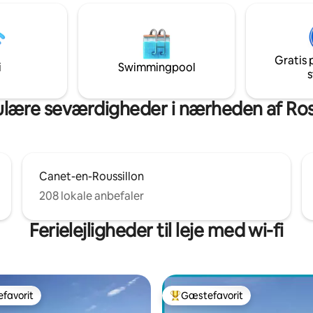
od øst-vest. Moderne
wifi, smart TV, udstyret køkken,
e. Separat toilet. Fleksible
overdækket parkering, loggia. 
og afrejsetider. Sengetøj
havudsigt! Regler - kæledyr ikke tilladt. -
t (lagen, håndklæder,
lejlighed og loggia er ikke-ryg
Gratis 
, dug, viskestykker).
i
Swimmingpool
s
 mod tillægsgebyr.
lære seværdigheder i nærheden af Ros
Canet-en-Roussillon
208 lokale anbefaler
Ferielejligheder til leje med wi-fi
favorit
Gæstefavorit
gæstefavorit
Bedste gæstefavorit