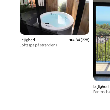
Lejlighed
4,84 ud af 5 i gennemsn
4,84 (228)
Loftsspa på stranden !
Lejlighed
Fantastisk
- 4 stjern