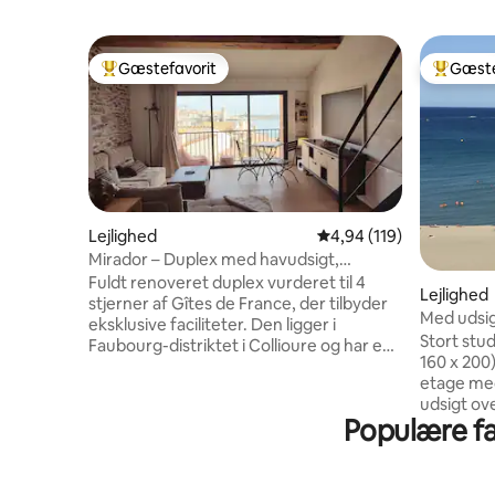
Gæstefavorit
Gæste
Bedste gæstefavorit
Bedste 
Lejlighed
4,94 ud af 5 i gennems
4,94 (119)
Mirador – Duplex med havudsigt,
aircondition og garage
Fuldt renoveret duplex vurderet til 4
Lejlighed
stjerner af Gîtes de France, der tilbyder
Med udsigt
eksklusive faciliteter. Den ligger i
Stort stu
Faubourg-distriktet i Collioure og har en
160 x 200)
betagende havudsigt og ligger kun 50 m
etage med
fra stranden. Denne 60 m²store lejlighed
udsigt ove
med aircondition har et soveværelse, to
Populære fac
underhold
moderne badeværelser og en privat
kasinoet, 
garage 150 m væk. Den er perfekt til et
omkringli
pars smuttur og kombinerer komfort,
Lejlighe
middelhavscharme og en enestående