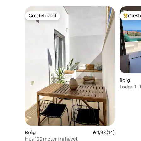
Gæstefavorit
Gæste
Gæstefavorit
Bedste 
Bolig
Lodge 1 - 
Bolig
4,93 ud af 5 i gennem
4,93 (14)
Hus 100 meter fra havet