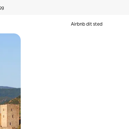
rog
Airbnb dit sted