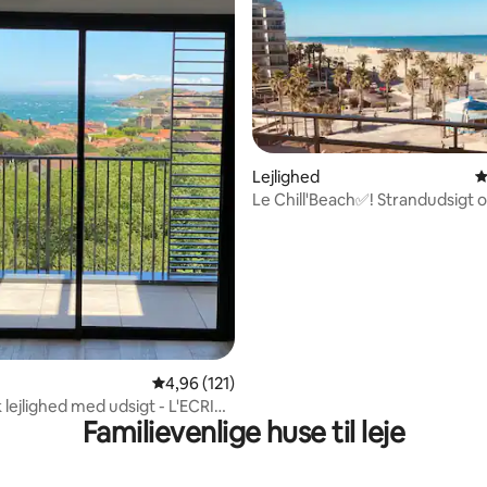
itlig bedømmelse, 228 omtaler
Lejlighed
4
Le Chill'Beach✅! Strandudsigt o
parkering 🏝🏖
4,96 ud af 5 i gennemsnitlig bedømmelse, 12
4,96 (121)
 lejlighed med udsigt - L'ECRIN
Familievenlige huse til leje
er