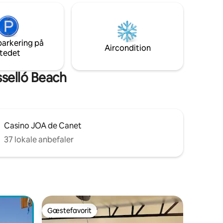
 loggia,
bygningen inkluderet i prisen + gratis
Fantastisk
offentlig luftparkering hele året
undtagen juli-august. HITACHI 55'Smart
erområder
TV Fiber Vaskemaskine tørretumbler 8
parkering på
kg 5 kg LG 03/23 - Møbleret køkken
Aircondition
tedet
Mitsubishi 04/2 klimaanlæg
selló Beach
Casino JOA de Canet
37 lokale anbefaler
Gæstefavorit
Gæstefavorit