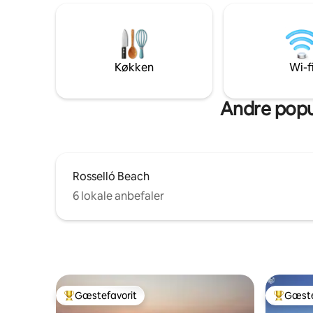
vender m
beliggenhed i nærheden af restauranter,
badeværels
butikker, vandrestier og kulturelle
ankomst- 
vartegn.
inkludere
bademåtte
Køkken
Wi-f
Parkering
Andre popu
Rosselló Beach
6 lokale anbefaler
Gæstefavorit
Gæste
Bedste gæstefavorit
Bedste 