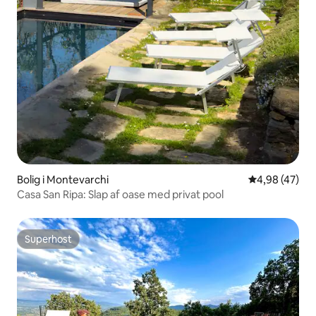
Bolig i Montevarchi
4,98 ud af 5 
4,98 (47)
Casa San Ripa: Slap af oase med privat pool
Superhost
Superhost