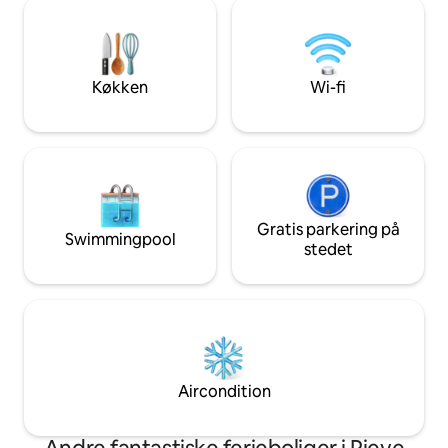
få skridt fra hove
miljø til at spise udendørs, drikke
landlig chic stil o
toscansk vin og lytte til cikader og
bekvemmelighede
fårekyllinger
til 4 personer. Ven
Køkken
Wi-fi
Gratis parkering på
Swimmingpool
stedet
Aircondition