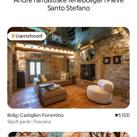
Andre fantastiske ferieboliger i Pieve
Santo Stefano
Gæstefavorit
Bedste gæstefavorit
Bolig i Castiglion Fiorentino
5 ud af 5 
5 (53)
Skjult perle i Toscana