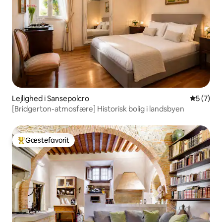
Lejlighed i Sansepolcro
5 ud af 5
5 (7)
[Bridgerton-atmosfære] Historisk bolig i landsbyen
Gæstefavorit
Bedste gæstefavorit