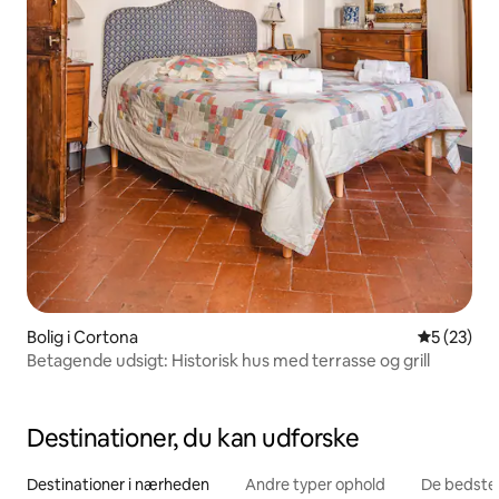
Bolig i Cortona
5 ud af 5 
5 (23)
Betagende udsigt: Historisk hus med terrasse og grill
Destinationer, du kan udforske
Destinationer i nærheden
Andre typer ophold
De bedste