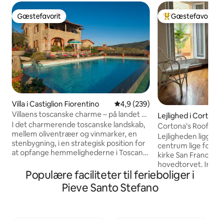
Gæstefavorit
Gæstefavorit
Gæstefavorit
Bedste gæstefavo
Villa i Castiglion Fiorentino
4,9 ud af 5 i gennemsnitlig be
4,9 (239)
Villaens toscanske charme – på landet –
Lejlighed i Corton
Villa Senaia
I det charmerende toscanske landskab,
Cortona's Rooftop
mellem oliventræer og vinmarker, en
Lejligheden ligger 
stenbygning, i en strategisk position for
centrum lige fora
at opfange hemmelighederne i Toscana
kirke San Francesco
og Umbrien aircondition og
hovedtorvet. Indrett
swimmingpool med wellnessområde til
Populære faciliteter til ferieboliger i
og udstyret med a
din afslapning og komfort Villa Senaia er
bekvemmeligheder.
Pieve Santo Stefano
et stort hus med træbjælker, i en smuk
Ventilatorer i værelserne 
beliggenhed på en bakke med idyllisk
ligger i det histor
udsigt over et af de foretrukne steder i
den vidunderlige 
det toscanske landskab, et attraktivt