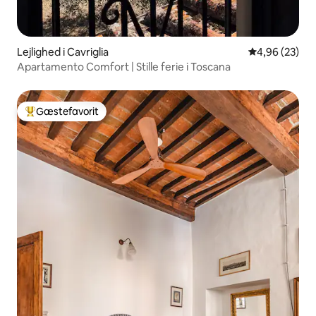
Lejlighed i Cavriglia
4,96 ud af 5 
4,96 (23)
Apartamento Comfort | Stille ferie i Toscana
Gæstefavorit
Bedste gæstefavorit