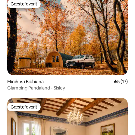
Gæstefavorit
Gæstefavorit
Minihus i Bibbiena
5 ud af 5 
5 (17)
Glamping Pandaland - Sisley
Gæstefavorit
Gæstefavorit