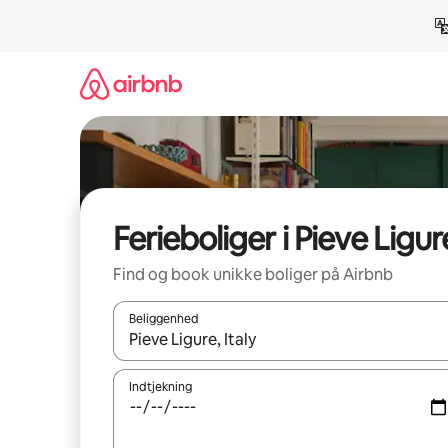
Gå
videre
til
indhold
Ferieboliger i Pieve Ligur
Find og book unikke boliger på Airbnb
Beliggenhed
Når resultaterne er tilgængelige, skal du navigere
Indtjekning