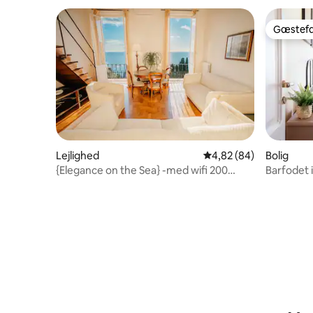
Gæstefa
Gæstefa
Lejlighed
4,82 ud af 5 i gennem
4,82 (84)
Bolig
{Elegance on the Sea} -med wifi 200
Barfodet 
meter fra havet