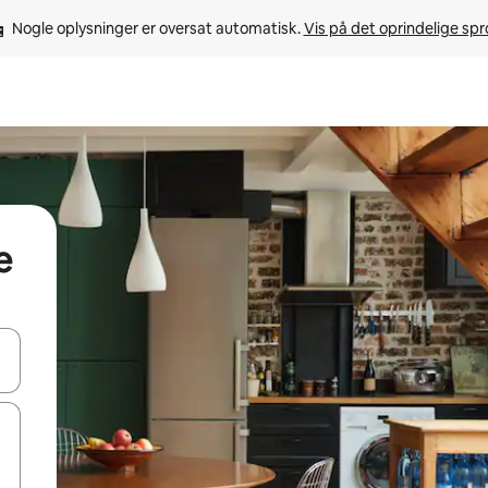
Nogle oplysninger er oversat automatisk. 
Vis på det oprindelige sp
e
 med piletasterne op og ned eller se mere ved at trykke eller stryge.