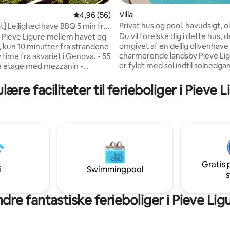
Villa
4,96 ud af 5 i gennemsnitlig bedømmelse, 5
4,96 (56)
Privat hus og pool, havudsigt, o
t] Lejlighed have BBQ 5 min fra
nitlig bedømmelse, 80 omtaler
Du vil forelske dig i dette hus, d
 i Pieve Ligure mellem havet og
omgivet af en dejlig olivenhave 
 kun 10 minutter fra strandene
charmerende landsby Pieve Lig
time fra akvariet i Genova. • 55
er fyldt med sol indtil solnedga
 etage med mezzanin •
Det er et gammelt landsted, s
lse med queensize-
blevet en eksklusiv beliggenhed
ng, havudsigt og smart
lære faciliteter til ferieboliger i Pieve L
privilegeret og dominerende po
mråde • Gæstesoveværelse på
med fantastisk havudsigt, en fa
 loft med en queensize-
infinity pool og et lille opvarm
art-tv og
til to personer. En drøm for de
 Køkken udstyret med
ønsker at fordybe sig i en opleve
o-kompatibel espressomaskine
kontakt med områdets autentic
 stranden, der er indrettet til
fylde deres øjne med lys og hav!
pning. Oplev Ligurien
, design og betagende udsigt.
Gratis 
i
Swimmingpool
s
dre fantastiske ferieboliger i Pieve Lig