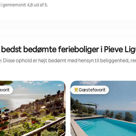
i gennemsnit 4,8 ud af 5.
 bedst bedømte ferieboliger i Pieve Lig
: Disse ophold er højt bedømt med hensyn til beliggenhed, 
vorit
Gæstefavorit
vorit
Bedste gæstefavorit