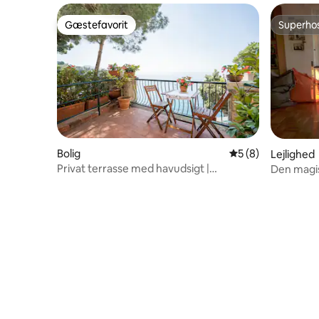
Gæstefavorit
Superho
Gæstefavorit
Superho
Bolig
5 ud af 5 i genne
5 (8)
Lejlighed
Privat terrasse med havudsigt |
Den magi
Svømmebassin + Parkeringsplads +
Aircondition