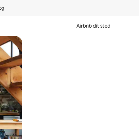
rog
Airbnb dit sted