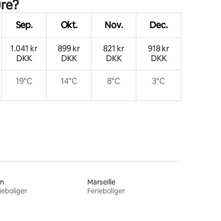
ure?
Sep.
Okt.
Nov.
Dec.
1.041 kr
899 kr
821 kr
918 kr
DKK
DKK
DKK
DKK
19°C
14°C
8°C
3°C
on
Marseille
ieboliger
Ferieboliger