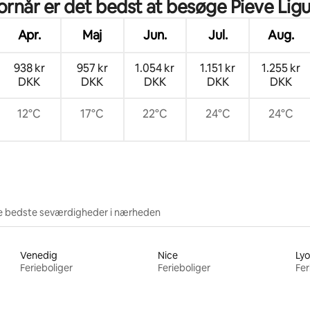
rnår er det bedst at besøge Pieve Lig
Apr.
Maj
Jun.
Jul.
Aug.
938 kr
957 kr
1.054 kr
1.151 kr
1.255 kr
DKK
DKK
DKK
DKK
DKK
12°C
17°C
22°C
24°C
24°C
e bedste seværdigheder i nærheden
Venedig
Nice
Ly
Ferieboliger
Ferieboliger
Fer