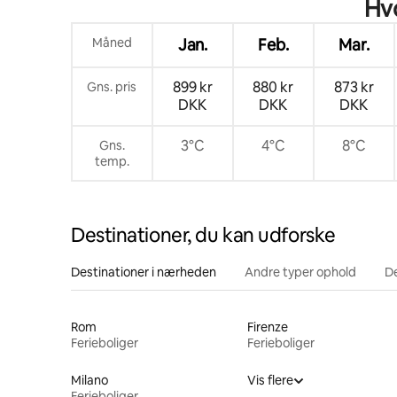
Hvo
Måned
Jan.
Feb.
Mar.
899 kr
880 kr
873 kr
Gns. pris
DKK
DKK
DKK
3°C
4°C
8°C
Gns.
temp.
Destinationer, du kan udforske
Destinationer i nærheden
Andre typer ophold
D
Rom
Firenze
Ferieboliger
Ferieboliger
Milano
Vis flere
Ferieboliger