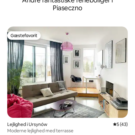
Andre fantastiske ferieboliger i
Piaseczno
Gæstefavorit
Gæstefavorit
Lejlighed i Ursynów
5 ud af 5 
5 (43)
Moderne lejlighed med terrasse