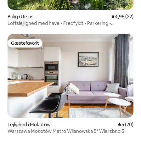
Bolig i Ursus
4,95 ud af 5 
4,95 (22)
Loftslejlighed med have • Fredfyldt • Parkering •
Hjemmekontor
Gæstefavorit
Gæstefavorit
Lejlighed i Mokotów
5 ud af 5 
5 (70)
Warszawa Mokotów Metro Wilanowska 5* Wierzbno 5*