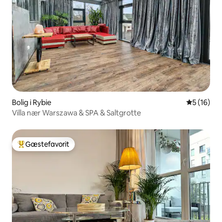
Bolig i Rybie
5 ud af 5 
5 (16)
Villa nær Warszawa & SPA & Saltgrotte
Gæstefavorit
Bedste gæstefavorit