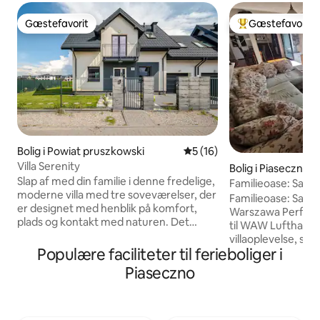
Gæstefavorit
Gæstefavorit
Gæstefavorit
Bedste gæstefavo
Bolig i Powiat pruszkowski
5 ud af 5 i gennemsnitlig 
5 (16)
Villa Serenity
Bolig i Piaseczno
Slap af med din familie i denne fredelige,
Familieoase: Sauna
moderne villa med tre soveværelser, der
Warszawa
Familieoase: Sauna 
er designet med henblik på komfort,
Warszawa Perfekt til familier og adgang
plads og kontakt med naturen. Det
til WAW Lufthavn (
ligger kun få minutter fra byen, men er
villaoplevelse, som
alligevel omgivet af ro, og det giver den
Populære faciliteter til ferieboliger i
centrum! ✅ ADGANG TIL WARSZAWA:
perfekte balance mellem
30 minutter til c
Piaseczno
bekvemmelighed og afslapning. Nyd en
eller i bil. ✅ FACIL
privat have, hyggelige aftener ved
hjemmebiograf, pri
bålstedet og plads til, at børnene kan
hurtig Wi-Fi og sk
lege. Indenfor sikrer et fuldt udstyret,