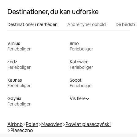
Destinationer, du kan udforske
Destinationer i nærheden
Andre typer ophold
De bedste
Vilnius
Brno
Ferieboliger
Ferieboliger
Łódź
Katowice
Ferieboliger
Ferieboliger
Kaunas
Sopot
Ferieboliger
Ferieboliger
Gdynia
Vis flere
Ferieboliger
Airbnb
Polen
Masovien
Powiat piaseczyński
Piaseczno