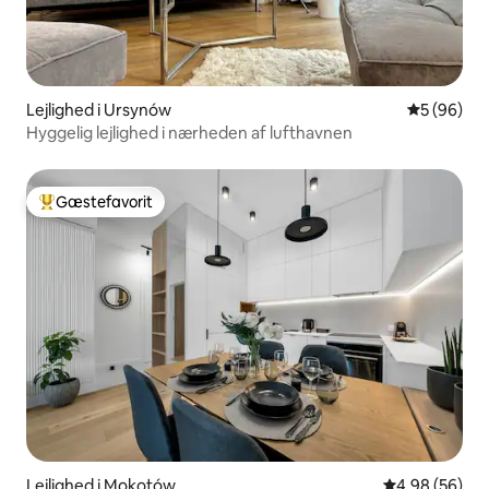
Lejlighed i Ursynów
5 ud af 5 
5 (96)
Hyggelig lejlighed i nærheden af lufthavnen
Gæstefavorit
Bedste gæstefavorit
Lejlighed i Mokotów
4,98 ud af 5 
4,98 (56)