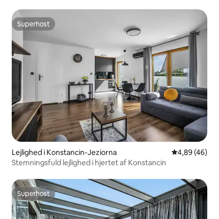
Superhost
Superhost
Lejlighed i Konstancin-Jeziorna
4,89 ud af 5 
4,89 (46)
Stemningsfuld lejlighed i hjertet af Konstancin
Superhost
Superhost