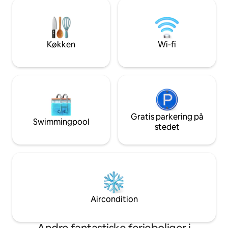
Trampolin, lerkøk
moderne hus med stilfuldt interiør og
rutsjebaner. ✅ GRATIS PARKERING: Stor
faciliteter af høj kvalitet et behageligt
indkørsel/garage Rummelig, solrig og
ophold. Ideel til familier og grupper, der
omgivet af grønne
ønsker en afslappende ferie tæt på
udstyret køkken,
Køkken
Wi-fi
byen.
vaskemaskine/tørr
oase i Warszawa!
Gratis parkering på
Swimmingpool
stedet
Aircondition