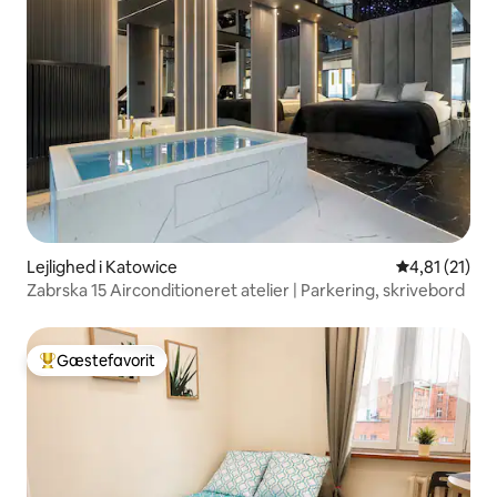
Lejlighed i Katowice
4,81 ud af 5
4,81 (21)
Zabrska 15 Airconditioneret atelier | Parkering, skrivebord
Gæstefavorit
Bedste gæstefavorit