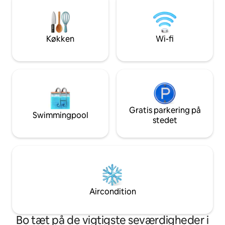
Plebiscytowa 14 (10 minutters gang til
nummer Zabrska 17
togstationen, Galeria Katowicka eller
Der serveres morgenmad og frokost. Et
Mariacka-gaden). Elevator i bygningen.
udvalg fra en rig 
INDTJEKNING UDEN VÆRT
måltidet er ca. 29
Køkken
Wi-fi
Gratis parkering på
Swimmingpool
stedet
Aircondition
Bo tæt på de vigtigste seværdigheder i