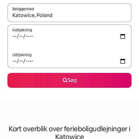
Beliggenhed
Når resultaterne er tilgængelige, skal du navigere med piletaste
Indtjekning
Udtjekning
Søg
Kort overblik over ferieboligudlejninger i
Katowice