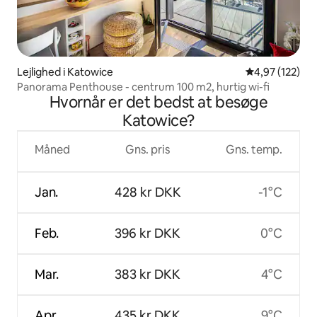
Lejlighed i Katowice
4,97 ud af 5 i
4,97 (122)
Panorama Penthouse - centrum 100 m2, hurtig wi-fi
Hvornår er det bedst at besøge
Katowice?
Måned
Gns. pris
Gns. temp.
Jan.
428 kr DKK
-1°C
Feb.
396 kr DKK
0°C
Mar.
383 kr DKK
4°C
Apr.
435 kr DKK
9°C