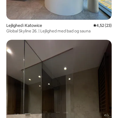
Lejlighed i Katowice
4,52 ud af 5 
4,52 (23)
Global Skyline 26. | Lejlighed med bad og sauna