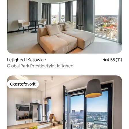
Lejlighed i Katowice
4,55 ud af 5
4,55 (11)
Global Park Prestigefyldt lejlighed
Gæstefavorit
Gæstefavorit