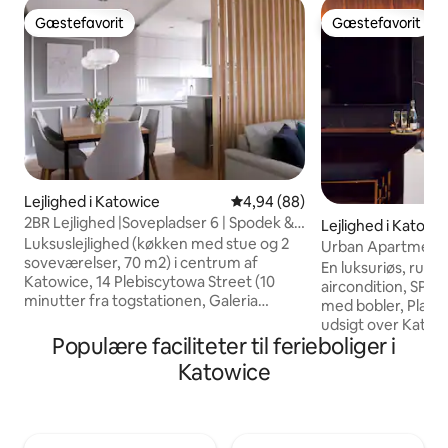
Gæstefavorit
Gæstefavorit
Gæstefavorit
Gæstefavorit
Lejlighed i Katowice
4,94 ud af 5 i gennemsnitlig b
4,94 (88)
2BR Lejlighed |Sovepladser 6 | Spodek &
Lejlighed i Katowi
Congress Centre
Luksuslejlighed (køkken med stue og 2
Urban Apartments
soveværelser, 70 m2) i centrum af
Global
En luksuriøs, rumm
Katowice, 14 Plebiscytowa Street (10
aircondition, SPA,
minutter fra togstationen, Galeria
med bobler, Play 
Katowicka eller ul. Mariacka-gaden).
udsigt over Katowi
Lejlighed med balkon i et smukt
Populære faciliteter til ferieboliger i
etage. 1x kingsize-dobbeltseng 180 x
lejlighedshus med elevator. Moderne
200 cm 1x seng 160 x 200
Katowice
møbler og interessant indretning. 70
kræsne kunder, der
kvm luksuriøs lejlighed med 2
afslapning, hvilket
soveværelser og balkon med gode
lænestol med en 
faciliteter i centrum af Katowice,
Bistro "MEET & EAT" i bygningen på