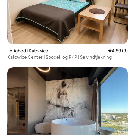
Lejlighed i Katowice
4,89 ud af 5
4,89 (9)
Katowice Center | Spodek og PKP | Selvindtjekning