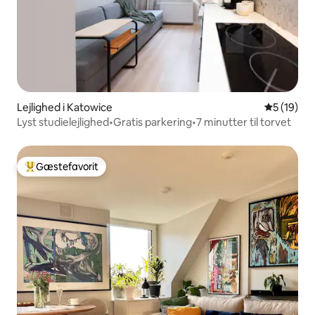
Lejlighed i Katowice
5 ud af 5 
5 (19)
Lyst studielejlighed•Gratis parkering•7 minutter til torvet
Gæstefavorit
Bedste gæstefavorit