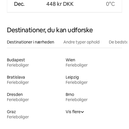
Dec.
448 kr DKK
0°C
Destinationer, du kan udforske
Destinationer i nærheden
Andre typer ophold
De bedste
Budapest
Wien
Ferieboliger
Ferieboliger
Bratislava
Leipzig
Ferieboliger
Ferieboliger
Dresden
Brno
Ferieboliger
Ferieboliger
Graz
Vis flere
Ferieboliger