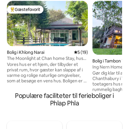
Gæstefavorit
Bedste gæstefavorit
Bolig i Khlong Narai
5 ud af 5 i gennemsnitlig 
5 (19)
The Moonlight at Chan home Stay, hus
Bolig i Tambon Wa
ved kanalen
Vores hus er et hjem, der tilbyder et
Ing Nern Homestay
privat rum, hvor gæster kan slappe af i
Thailand
Gør dig klar til at 
varme og rolige naturlige omgivelser,
Chanthabury i Tha
som at besøge en vens hus. Boligen er et
toetagers hus med
lille hus med 1 soveværelse med en
rummelig baghave
komfortabel kingsize-seng, et privat
Populære faciliteter til ferieboliger i
central og ligger t
badeværelse, et vådt-tørt område og 1
attraktioner og er l
Phlap Phla
stue med en sovesofa. Både
fods, bil, cykel, mo
soveværelset og stuen har bjergudsigt,
motorcykeludlejnin
hvilket giver en forfriskende,
Vores økologiske 
afslappende følelse, med en privat
række forskellige 
balkon. Der er en saltvandssvømmepøl.
som vi køber fra fo