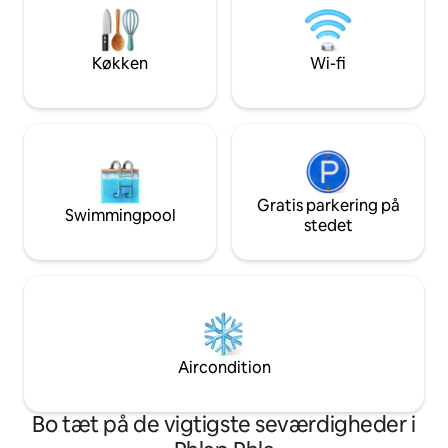
Boligen har et ladestik til elbiler og
traditionelle måltid
lufthavnsafhentning og -aflevering
forlænge vores me
(yderligere gebyrer gælder, forhør dig
oplevelse
på forhånd).
Køkken
Wi-fi
Gratis parkering på
Swimmingpool
stedet
Aircondition
Bo tæt på de vigtigste seværdigheder i