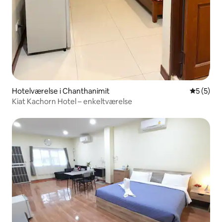
Hotelværelse i Chanthanimit
5 ud af 5
5 (5)
Kiat Kachorn Hotel – enkeltværelse