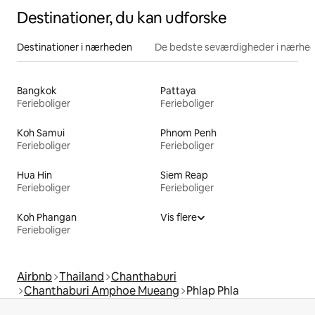
Destinationer, du kan udforske
Destinationer i nærheden
De bedste seværdigheder i nærhe
Bangkok
Pattaya
Ferieboliger
Ferieboliger
Koh Samui
Phnom Penh
Ferieboliger
Ferieboliger
Hua Hin
Siem Reap
Ferieboliger
Ferieboliger
Koh Phangan
Vis flere
Ferieboliger
Airbnb
Thailand
Chanthaburi
Chanthaburi Amphoe Mueang
Phlap Phla