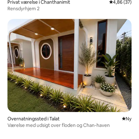
Privat værelse i Chanthanimit
4,86 ud af 5 
4,86 (37)
Rensdyrhjem 2
Overnatningssted i Talat
Nyt ove
Ny
Værelse med udsigt over floden og Chan-haven