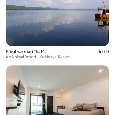
Privat værelse i Tha Mai
5 ud af 5
5 (5)
Ko Nokyai Resort - Ko Nokyai Resort