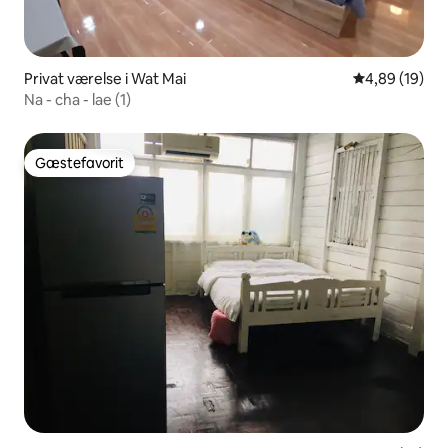
Privat værelse i Wat Mai
4,89 ud af 5 
4,89 (19)
Na - cha - lae (1)
Gæstefavorit
Gæstefavorit