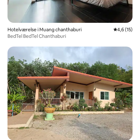
Hotelværelse i Muang chanthaburi
4,6 ud af 5 
4,6 (15)
BedTel BedTel Chanthaburi