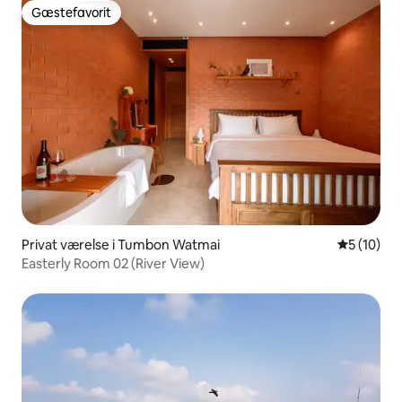
Gæstefavorit
Gæstefavorit
Privat værelse i Tumbon Watmai
5 ud af 5 
5 (10)
Easterly Room 02 (River View)