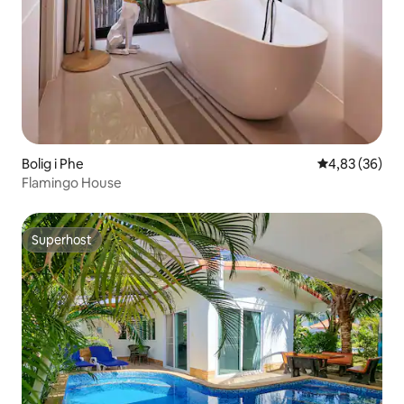
Bolig i Phe
4,83 ud af 5 
4,83 (36)
Flamingo House
Superhost
Superhost