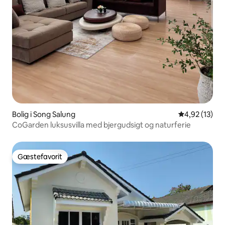
Bolig i Song Salung
4,92 ud af 5 
4,92 (13)
CoGarden luksusvilla med bjergudsigt og naturferie
Gæstefavorit
Gæstefavorit