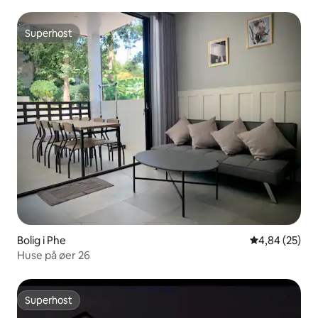
Superhost
Superhost
Bolig i Phe
4,84 ud af 5 
4,84 (25)
Huse på øer 26
Superhost
Superhost