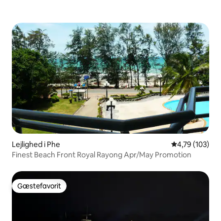
Lejlighed i Phe
4,79 ud af 5 i
4,79 (103)
Finest Beach Front Royal Rayong Apr/May Promotion
Gæstefavorit
Gæstefavorit