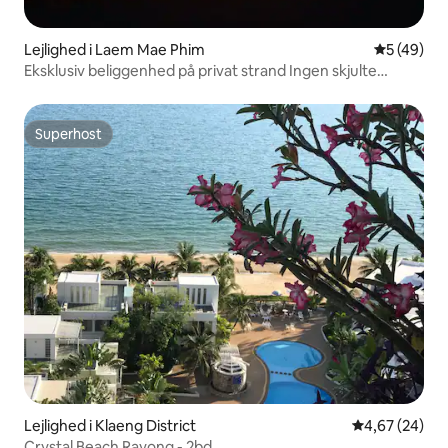
Lejlighed i Laem Mae Phim
5 ud af 5 
5 (49)
Eksklusiv beliggenhed på privat strand Ingen skjulte
gebyrer
Superhost
Superhost
Lejlighed i Klaeng District
4,67 ud af 5 
4,67 (24)
Crystal Beach Rayong - 2bd