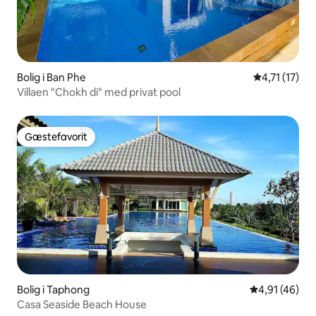
Bolig i Ban Phe
4,71 ud af 5
4,71 (17)
Villaen "Chokh di" med privat pool
Gæstefavorit
Gæstefavorit
Bolig i Taphong
4,91 ud af 5 
4,91 (46)
Casa Seaside Beach House