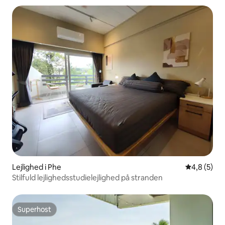
Lejlighed i Phe
4,8 ud af 5
4,8 (5)
Stilfuld lejlighedsstudielejlighed på stranden
Superhost
Superhost