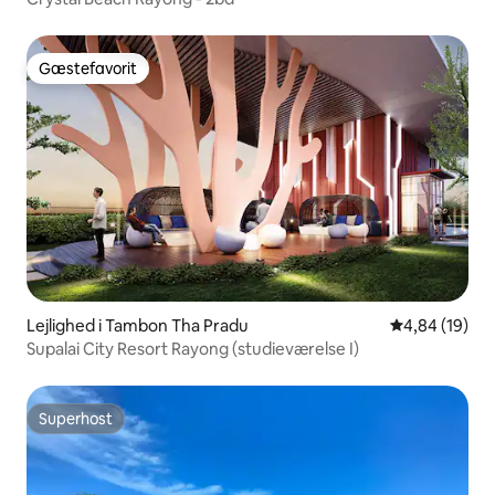
Gæstefavorit
Gæstefavorit
Lejlighed i Tambon Tha Pradu
4,84 ud af 5 
4,84 (19)
Supalai City Resort Rayong (studieværelse I)
Superhost
Superhost