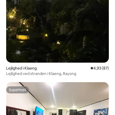
Lejlighed i Klaeng
4,93 ud af 5 
4,93 (87)
Lejlighed ved stranden i Klaeng, Rayong
Superhost
Superhost