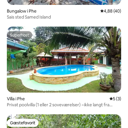
Bungalow i Phe
4,88 ud af 5 
4,88 (40)
Sais sted Samed Island
Superhost
Superhost
Villa i Phe
5 ud af 5
5 (3)
Privat poolvilla (1 eller 2 soveværelser) ~ikke langt fra
stranden
Gæstefavorit
Gæstefavorit