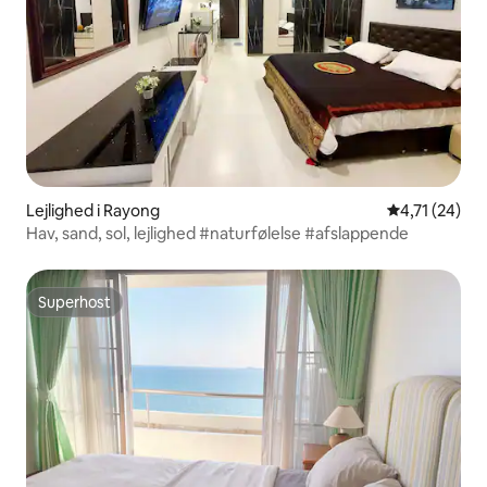
Lejlighed i Rayong
4,71 ud af 5 
4,71 (24)
Hav, sand, sol, lejlighed #naturfølelse #afslappende
Superhost
Superhost