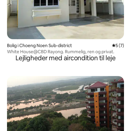
Bolig i Choeng Noen Sub-district
5 ud af 5
5 (7)
White House@CBD Rayong. Rummelig, ren og privat.
Lejligheder med aircondition til leje