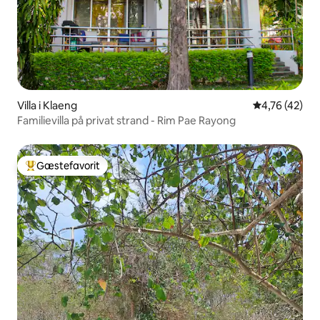
Villa i Klaeng
4,76 ud af 5 
4,76 (42)
Familievilla på privat strand - Rim Pae Rayong
Gæstefavorit
Bedste gæstefavorit