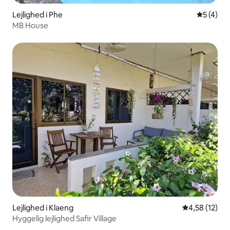
Lejlighed i Phe
5 ud af 5
5 (4)
MB House
Lejlighed i Klaeng
4,58 ud af 5 
4,58 (12)
Hyggelig lejlighed Safir Village