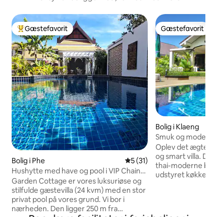
Gæstefavorit
Gæstefavorit
Bedste gæstefavorit
Gæstefavorit
Bolig i Klaeng
Smuk og moderne vil
Phe
Oplev det ægte Th
og smart villa. Den
Bolig i Phe
5 ud af 5 i gennemsnitlig 
5 (31)
thai-moderne bolig
Hushytte med have og pool i VIP Chain
udstyret køkken, A
Resort
Garden Cottage er vores luksuriøse og
gratis Wi-Fi. Slap 
stilfulde gæstevilla (24 kvm) med en stor
ligger blot fem me
privat pool på vores grund. Vi bor i
kort gåtur på 400 
nærheden. Den ligger 250 m fra
stranden. Håndklæder og sengetøj er