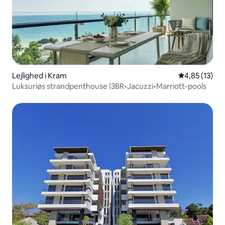
Lejlighed i Kram
4,85 ud af 5 
4,85 (13)
Luksuriøs strandpenthouse |3BR•Jacuzzi•Marriott-pools