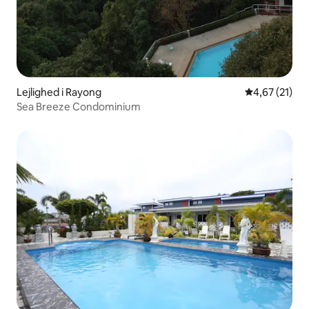
Lejlighed i Rayong
4,67 ud af 5 
4,67 (21)
Sea Breeze Condominium