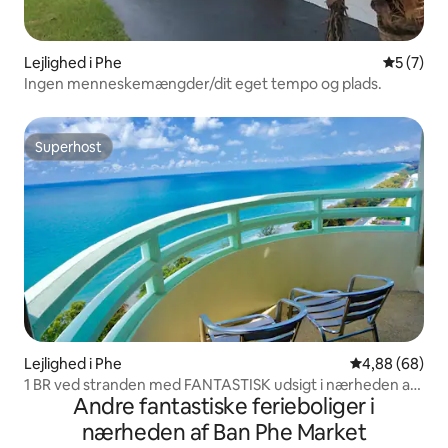
Lejlighed i Phe
5 ud af 5
5 (7)
Ingen menneskemængder/dit eget tempo og plads.
Superhost
Superhost
Lejlighed i Phe
4,88 ud af 5 
4,88 (68)
1 BR ved stranden med FANTASTISK udsigt i nærheden af
Andre fantastiske ferieboliger i
Koh Samet
nærheden af Ban Phe Market