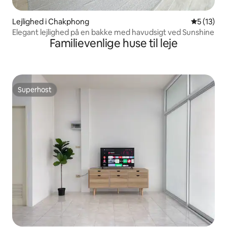
Lejlighed i Chakphong
5 ud af 5 
5 (13)
Elegant lejlighed på en bakke med havudsigt ved Sunshine
Familievenlige huse til leje
Superhost
Superhost