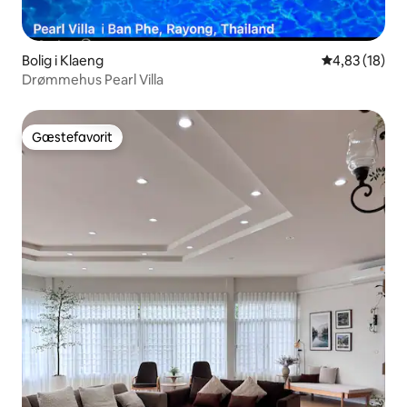
Bolig i Klaeng
4,83 ud af 5 
4,83 (18)
Drømmehus Pearl Villa
Gæstefavorit
Gæstefavorit