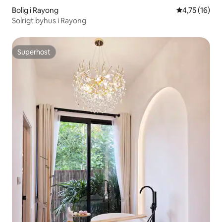
Bolig i Rayong
4,75 ud af 5 
4,75 (16)
Solrigt byhus i Rayong
Superhost
Superhost