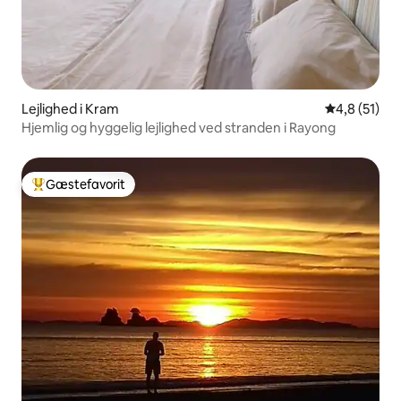
Lejlighed i Kram
4,8 ud af 5 
4,8 (51)
Hjemlig og hyggelig lejlighed ved stranden i Rayong
Gæstefavorit
Bedste gæstefavorit