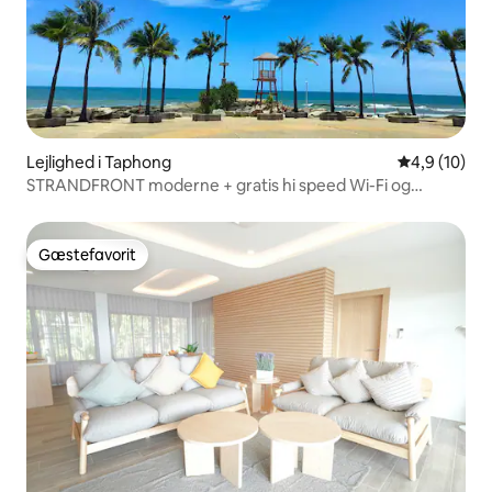
Lejlighed i Taphong
4,9 ud af 5 
4,9 (10)
STRANDFRONT moderne + gratis hi speed Wi-Fi og
parkeringsplads
Gæstefavorit
Gæstefavorit