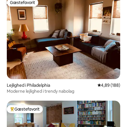
Gæstefavorit
Gæstefavorit
Lejlighed i Philadelphia
4,89 ud af 5 i
4,89 (188)
Moderne lejlighed i trendy nabolag
Gæstefavorit
Bedste gæstefavorit