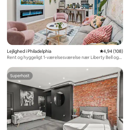
Lejlighed i Philadelphia
4,94 ud af 5 i
4,94 (108)
Rent og hyggeligt 1-værelsesværelse nær Liberty Bell og
Riverfront
Superhost
Superhost