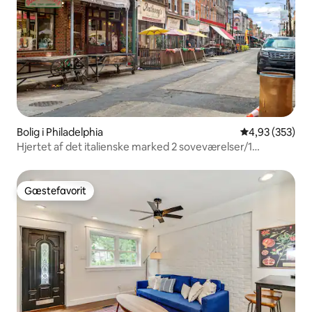
Bolig i Philadelphia
4,93 ud af 5 i
4,93 (353)
Hjertet af det italienske marked 2 soveværelser/1
badeværelse
Gæstefavorit
Gæstefavorit