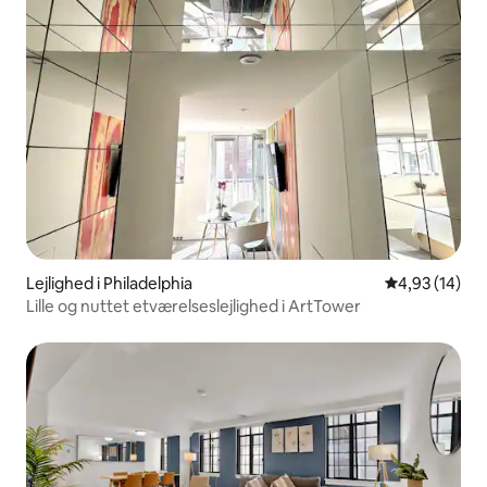
Lejlighed i Philadelphia
4,93 ud af 5 
4,93 (14)
Lille og nuttet etværelseslejlighed i ArtTower