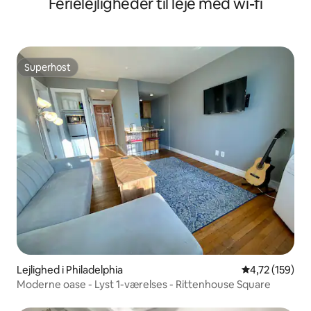
Ferielejligheder til leje med wi-fi
Superhost
Superhost
Lejlighed i Philadelphia
4,72 ud af 5 i
4,72 (159)
Moderne oase - Lyst 1-værelses - Rittenhouse Square