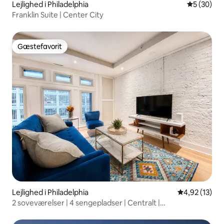
Lejlighed i Philadelphia
5 ud af 5 
5 (30)
Franklin Suite | Center City
Gæstefavorit
Gæstefavorit
Lejlighed i Philadelphia
4,92 ud af 5 
4,92 (13)
2 soveværelser | 4 sengepladser | Centralt |
Kongrescenter