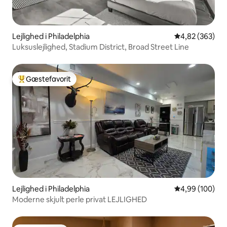
Lejlighed i Philadelphia
4,82 ud af 5 i
4,82 (363)
Luksuslejlighed, Stadium District, Broad Street Line
Gæstefavorit
Bedste gæstefavorit
Lejlighed i Philadelphia
4,99 ud af 5 i
4,99 (100)
Moderne skjult perle privat LEJLIGHED