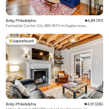
Bolig i Philadelphia
4,89 ud af 5 i
4,89 (151)
Fantastisk Center City 3BR/1BTH m/tagterrasse
Sovepladser 6!
Gæstefavorit
Bedste gæstefavorit
Bolig i Philadelphia
4,91 ud af 5 i
4,91 (226)