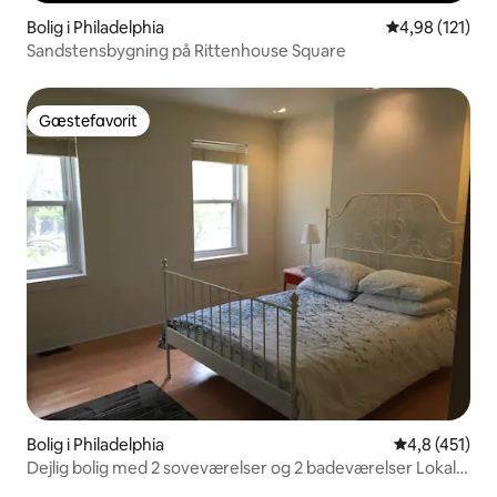
Bolig i Philadelphia
4,98 ud af 5 i
4,98 (121)
Sandstensbygning på Rittenhouse Square
Gæstefavorit
Gæstefavorit
Bolig i Philadelphia
4,8 ud af 5 i
4,8 (451)
Dejlig bolig med 2 soveværelser og 2 badeværelser Lokal
vært