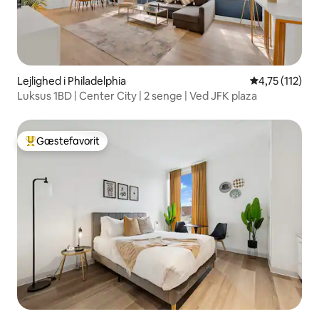
Lejlighed i Philadelphia
4,75 ud af 5 
4,75 (112)
Luksus 1BD | Center City | 2 senge | Ved JFK plaza
Gæstefavorit
Bedste gæstefavorit