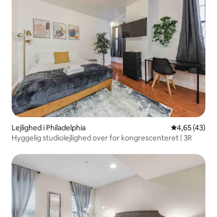
Lejlighed i Philadelphia
4,65 ud af 5 
4,65 (43)
Hyggelig studiolejlighed over for kongrescenteret | 3R