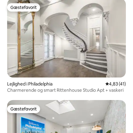
Gæstefavorit
Gæstefavorit
Lejlighed i Philadelphia
4,83 ud af 5 
4,83 (41)
Charmerende og smart Rittenhouse Studio Apt + vaskeri
Gæstefavorit
Gæstefavorit