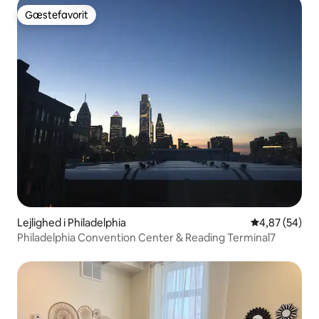
Gæstefavorit
Gæstefavorit
Lejlighed i Philadelphia
4,87 ud af 5 
4,87 (54)
Philadelphia Convention Center & Reading Terminal7