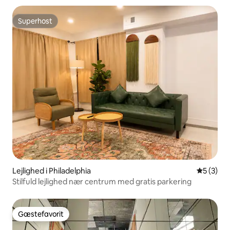
Superhost
Superhost
Lejlighed i Philadelphia
5 ud af 5
5 (3)
Stilfuld lejlighed nær centrum med gratis parkering
Gæstefavorit
Gæstefavorit