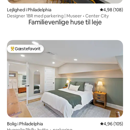
Lejlighed i Philadelphia
4,98 ud af 5 i
4,98 (108)
Designer 1BR med parkering | Museer • Center City
Familievenlige huse til leje
Gæstefavorit
Bedste gæstefavorit
Bolig i Philadelphia
4,96 ud af 5 i
4,96 (105)
Hyggelig Philly-hytte + parkering