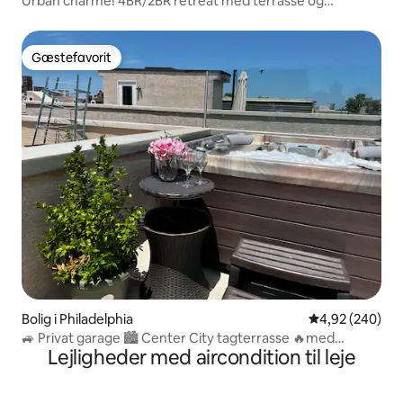
Urban charme! 4BR/2BR retreat med terrasse og
parkering
Gæstefavorit
Gæstefavorit
Bolig i Philadelphia
4,92 ud af 5 i
4,92 (240)
🚙 Privat garage 🏙 Center City tagterrasse 🔥med
Lejligheder med aircondition til leje
boblebad