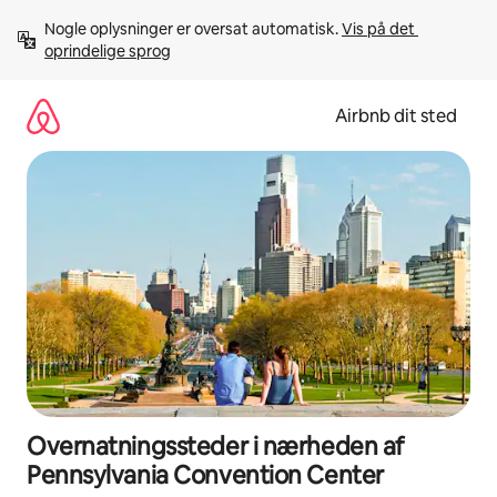
Gå
Nogle oplysninger er oversat automatisk. 
Vis på det 
videre
oprindelige sprog
til
indhold
Airbnb dit sted
Overnatningssteder i nærheden af
Pennsylvania Convention Center