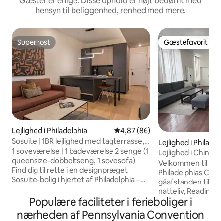
Gæster er enige: Disse ophold er højt bedømt med
hensyn til beliggenhed, renhed med mere.
Superhost
Gæstefavorit
Superhost
Gæstefavorit
Lejlighed i Philadelphia
4,87 ud af 5 i gennemsnitlig b
4,87 (86)
Sosuite | 1BR lejlighed med tagterrasse,
Lejlighed i Philade
fitnessrum, vaskeri
1 soveværelse | 1 badeværelse 2 senge (1
Lejlighed i China
queensize-dobbeltseng, 1 sovesofa)
konferencecente
Velkommen til dit o
Find dig til rette i en designpræget
Philadelphias Chi
Sosuite-bolig i hjertet af Philadelphia –
gåafstanden til re
ideel til forretningsrejser, weekendrejser
natteliv, Reading 
eller længerevarende ophold. Indenfor
Populære faciliteter i ferieboliger i
konferencecentret,
finder du et komfortabelt
transport og lokal
nærheden af Pennsylvania Convention
opholdsområde, et komplet køkken, så
skjulte perler. Bygningen har elevator.