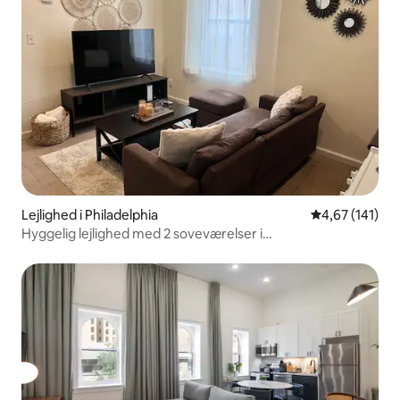
Lejlighed i Philadelphia
4,67 ud af 5 i
4,67 (141)
Hyggelig lejlighed med 2 soveværelser i
konferencecentret