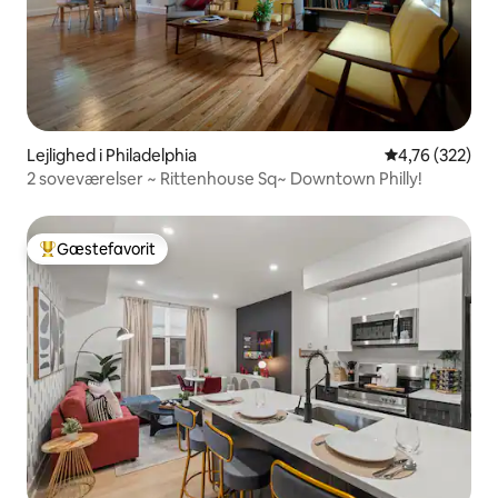
Lejlighed i Philadelphia
4,76 ud af 5 i
4,76 (322)
2 soveværelser ~ Rittenhouse Sq~ Downtown Philly!
Gæstefavorit
Bedste gæstefavorit