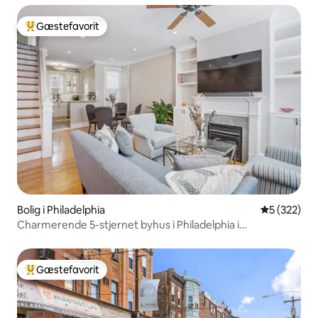
Gæstefavorit
Bedste gæstefavorit
Bolig i Philadelphia
5 ud af 5 i
5 (322)
Charmerende 5-stjernet byhus i Philadelphia i
museumsområdet
Gæstefavorit
Bedste gæstefavorit