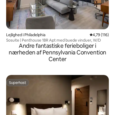
Lejlighed i Philadelphia
4,79 ud af 5 i
4,79 (116)
Sosuite | Penthouse 1BR Apt med buede vinduer, W/D
Andre fantastiske ferieboliger i
nærheden af Pennsylvania Convention
Center
Superhost
Superhost