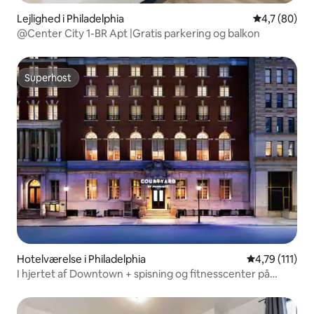
Lejlighed i Philadelphia
4,7 ud af 5 
4,7 (80)
@Center City 1-BR Apt |Gratis parkering og balkon
Superhost
Superhost
Hotelværelse i Philadelphia
4,79 ud af 5 
4,79 (111)
I hjertet af Downtown + spisning og fitnesscenter på
stedet