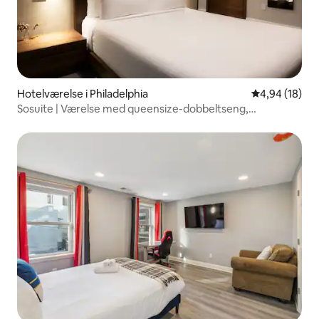
Hotelværelse i Philadelphia
4,94 ud af 5 
4,94 (18)
Sosuite | Værelse med queensize-dobbeltseng,
skrivebord og fælles tagterrasse