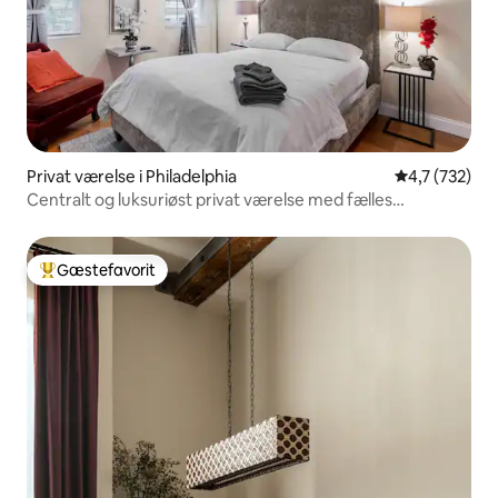
Privat værelse i Philadelphia
4,7 ud af 5 i
4,7 (732)
Centralt og luksuriøst privat værelse med fælles
badeværelse
Gæstefavorit
Bedste gæstefavorit