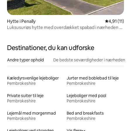
Hytte i Penally
4,91 ud af 5
4,91 (11)
Luksusuriøs hytte med overdækket spabad i nærheden af
Tenby
Destinationer, du kan udforske
Andre typer ophold
De bedste seværdigheder i nærheden
Kæledyrsvenlige lejeboliger
Jurter med boblebad til leje
Pembrokeshire
Pembrokeshire
Private suiter til leje
Lejeboliger med pool
Pembrokeshire
Pembrokeshire
Lejemål med morgenmad
Bed and breakfasts
Pembrokeshire
Pembrokeshire
Lejeboliger ved stranden
Vis flere