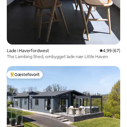
Lade i Haverfordwest
4,99 ud af 5 
4,99 (67)
The Lambing Shed, ombygget lade nær Little Haven
Gæstefavorit
Bedste gæstefavorit