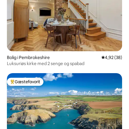
Bolig i Pembrokeshire
4,92 ud af 5 
4,92 (38)
Luksuriøs kirke med 2 senge og spabad
Gæstefavorit
Bedste gæstefavorit