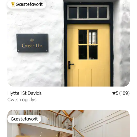
Gæstefavorit
Bedste gæstefavorit
Hytte i St Davids
5 ud af 5 i
5 (109)
Cwtsh og Llys
Gæstefavorit
Gæstefavorit