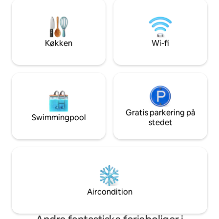
ideel til naturskø
rummelig veranda. Hytten ligger tæt på
er Pembrokeshire
Nolton Haven, Newgale, Little Haven og
'gourmetmadshov
Druidston Beach. Alle har pubber og
restauranter og 
restauranter, der passer til dine behov.
Bemærk, at alle
Køkken
Wi-fi
Hytten har plads til 4 personer. Der er et
SENGETØJ ER INK
stort soveværelse med fantastisk udsigt
sammen med en gr
og en kingsize-seng. Der er et andet
CHAMPAGNE! Vel
soveværelse med en behagelig
dobbeltseng med eget badeværelse.
Begge soveværelser har tilstrækkelig
opbevarings- og hængeplads til tøj. Det
primære badeværelse har et fritstående
Gratis parkering på
Swimmingpool
badekar, som er fantastisk til afslapning.
stedet
Hytten har et kontorlokale, der kan
rumme en ekstra gæst på en sovesofa.
Køkkenet er udstyret med komfur,
opvaskemaskine, køle-fryseskab,
kaffemaskine og alle nødvendige
redskaber. Den åbne stue har en
behagelig sofa, et 42" fladskærms-tv,
Aircondition
pladespiller, bøger at læse i og en række
brætspil. Hytten har gulvvarme, adgang
til wi-fi, internetforbindelse og brug af