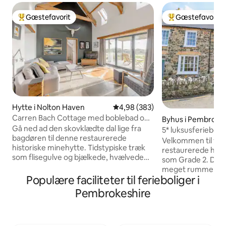
Gæstefavorit
Gæstefavorit
Bedste gæstefavorit
Bedste gæstefavo
Hytte i Nolton Haven
4,98 ud af 5 i gennemsnitlig be
4,98 (383)
Carren Bach Cottage med boblebad og
Byhus i Pembroke
grillplads
Gå ned ad den skovklædte dal lige fra
5* luksusferieboli
bagdøren til denne restaurerede
Newport/Parrog
Velkommen til vo
historiske minehytte. Tidstypiske træk
restaurerede hus, 
som flisegulve og bjælkede, hvælvede
som Grade 2. Det; -
lofter møder moderne
meget rummelig / 
bekvemmeligheder såsom gulvvarme
Populære faciliteter til ferieboliger i
kæledyrsvenlig - har gulvvarme og
og et fritstående badekar. En dejlig
hyggelig brændeo
Pembrokeshire
rummelig hytte med rustik
TV'er (Netflix & Am
Pembrokeshire-karakter beliggende lige
minutter fra den d
ved kysten. To dobbeltsoveværelser,
flodmunding med d
åbent opholdsområde, stort køkken og