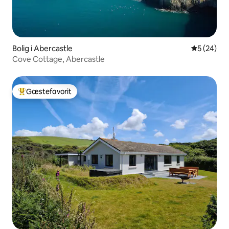
Bolig i Abercastle
5 ud af 5 
5 (24)
Cove Cottage, Abercastle
Gæstefavorit
Bedste gæstefavorit