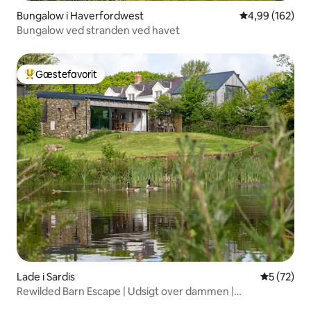
Bungalow i Haverfordwest
4,99 ud af 5 i
4,99 (162)
Bungalow ved stranden ved havet
Gæstefavorit
Bedste gæstefavorit
Lade i Sardis
5 ud af 5 
5 (72)
Rewilded Barn Escape | Udsigt over dammen |
Hundevenlig