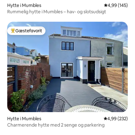
Hytte i Mumbles
4,99 ud af 5 i
4,99 (145)
Rummelig hytte i Mumbles – hav- og slotsudsigt
Gæstefavorit
Bedste gæstefavorit
Hytte i Mumbles
4,99 ud af 5 i
4,99 (232)
Charmerende hytte med 2 senge og parkering