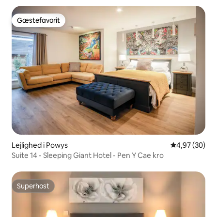
Gæstefavorit
Gæstefavorit
Lejlighed i Powys
4,97 ud af 5 
4,97 (30)
Suite 14 - Sleeping Giant Hotel - Pen Y Cae kro
Superhost
Superhost