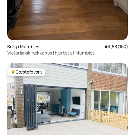
Bolig i Mumbles
4,83 ud af 5 i
4,83 (150)
Victoriansk rækkehus i hjertet af Mumbles
Gæstefavorit
Bedste gæstefavorit