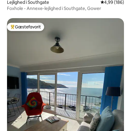
Lejlighed i Southgate
4,99 ud af 5 i
4,99 (186)
Foxhole - Annexe-lejlighed i Southgate, Gower
Gæstefavorit
Bedste gæstefavorit