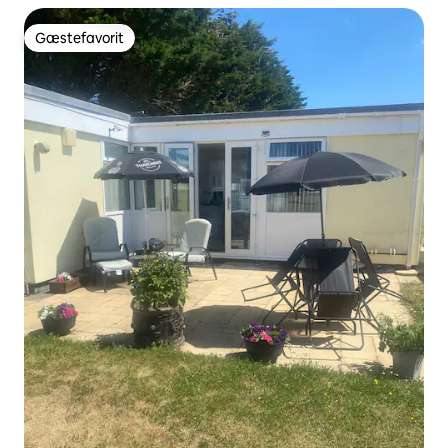
Gæstefavorit
Gæstefavorit