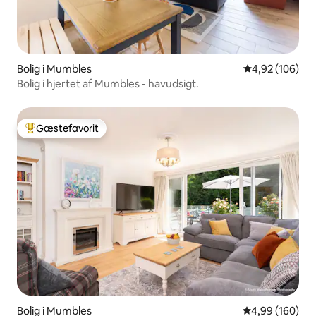
Bolig i Mumbles
4,92 ud af 5 i
4,92 (106)
Bolig i hjertet af Mumbles - havudsigt.
Gæstefavorit
Bedste gæstefavorit
Bolig i Mumbles
4,99 ud af 5 i
4,99 (160)