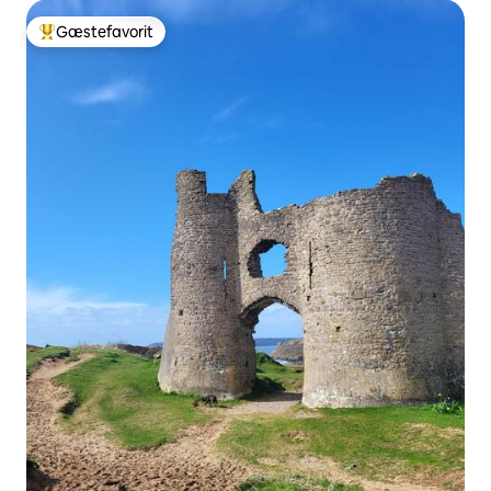
Gæstefavorit
Bedste gæstefavorit