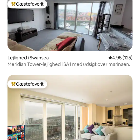
Gæstefavorit
Bedste gæstefavorit
Lejlighed i Swansea
4,95 ud af 5 i
4,95 (125)
Meridian Tower-lejlighed i SA1 med udsigt over marinaen.
Gæstefavorit
Bedste gæstefavorit