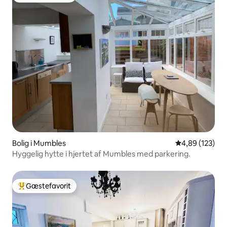
Bolig i Mumbles
4,89 ud af 5 i
4,89 (123)
Hyggelig hytte i hjertet af Mumbles med parkering.
Gæstefavorit
Bedste gæstefavorit