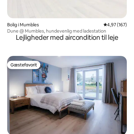
Bolig i Mumbles
4,97 ud af 5 i
4,97 (167)
Dune @ Mumbles, hundevenlig med ladestation
Lejligheder med aircondition til leje
Gæstefavorit
Gæstefavorit