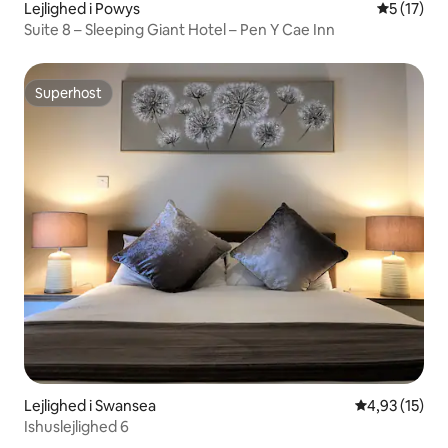
Lejlighed i Powys
5 ud af 5 
5 (17)
Suite 8 – Sleeping Giant Hotel – Pen Y Cae Inn
Superhost
Superhost
Lejlighed i Swansea
4,93 ud af 5 
4,93 (15)
Ishuslejlighed 6