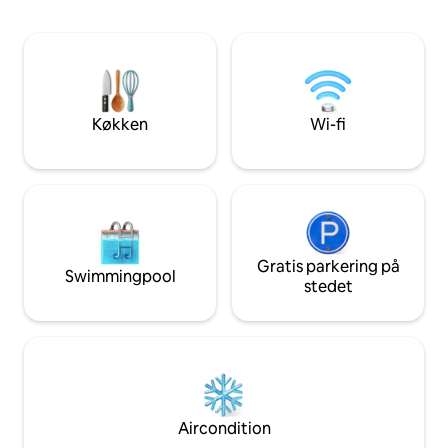
feriested ved kysten. Anneksen tilbyder
fantastisk brændeovn. Et kæ
et behageligt og indbydende sted, hvor
velkomment, konta
du kan slappe af efter en dag med at
flere. 2 min. gang til kyststien, 5 min. til
udforske kysten, lokale caféer,
Limeslade Bay, Fo
uafhængige butikker og smukke gåture i
restaurant. Langl
nærheden. Vi er beliggende i et roligt,
længere væk. Mumb
men praktisk område, hvor man kan gå
Køkken
Wi-fi
barer og butikker 
til fods, og der er gratis privat parkering
gang.
Gratis parkering på
Swimmingpool
stedet
Aircondition