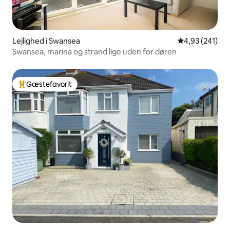
Lejlighed i Swansea
4,93 ud af 5 i
4,93 (241)
Swansea, marina og strand lige uden for døren
Gæstefavorit
Bedste gæstefavorit