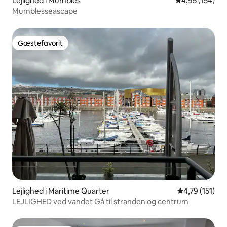
Lejlighed i Mumbles
4,95 ud af 5 i
4,95 (154)
Mumblesseascape
Gæstefavorit
Gæstefavorit
Lejlighed i Maritime Quarter
4,79 ud af 5 
4,79 (151)
LEJLIGHED ved vandet Gå til stranden og centrum