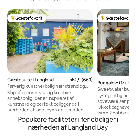
Gæstefavorit
Gæstefavorit
Bedste gæstefavorit
Bedste gæstefavo
Gæstesuite i Langland
4,9 ud af 5 i gennemsnitlig be
4,9 (663)
Bungalow i Mumbl
Farverig kunstnerbolig nær strand og
Sweetwater bung
landsby
Slap af i denne lyse og kreative
soveværelser, hvo
Lys og luftig bun
anneksbolig, der er inspireret af
soveværelser på en 
kunstnere og perfekt beliggende i
lukket baghave og
nærheden af landsbyen og stranden.
være 2 dobbeltsen
Dette hyggelige feriested er fyldt med
Populære faciliteter i ferieboliger i
dobbeltseng og 2 
farve, karakter og gennemtænkte
Køkkenet har alt, 
nærheden af Langland Bay
detaljer og er ideelt for par, solorejsende
Loungen har smart-
eller alle, der leder efter et fredeligt
med mere end 100