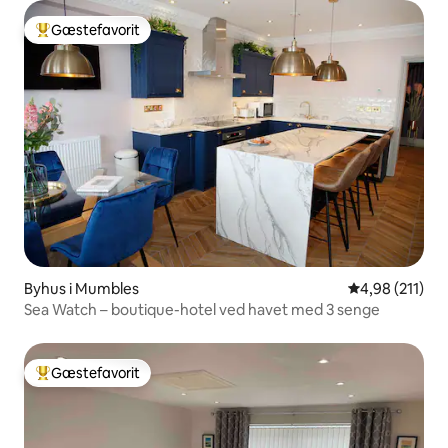
Gæstefavorit
Bedste gæstefavorit
Byhus i Mumbles
4,98 ud af 5 i
4,98 (211)
Sea Watch – boutique-hotel ved havet med 3 senge
Gæstefavorit
Bedste gæstefavorit