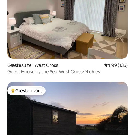
Gæstesuite i West Cross
4,99 ud af 5 i
4,99 (136)
Guest House by the Sea-West Cross/Michles
Gæstefavorit
Bedste gæstefavorit