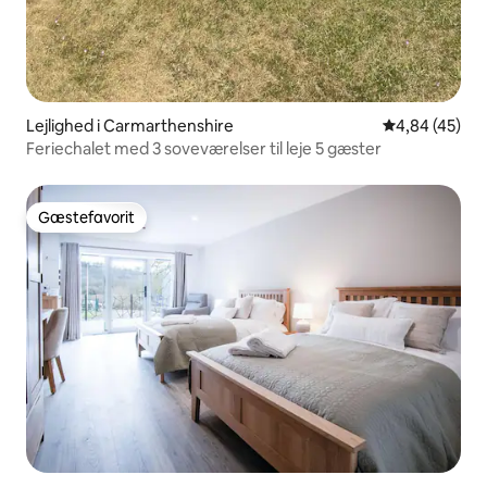
Lejlighed i Carmarthenshire
4,84 ud af 5 
4,84 (45)
Feriechalet med 3 soveværelser til leje 5 gæster
Gæstefavorit
Gæstefavorit