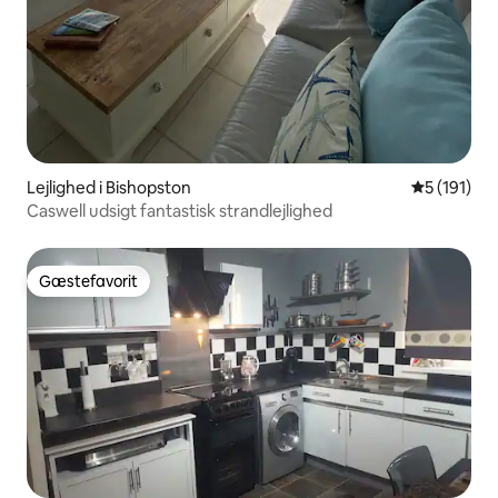
Lejlighed i Bishopston
5 ud af 5 i
5 (191)
Caswell udsigt fantastisk strandlejlighed
Gæstefavorit
Gæstefavorit