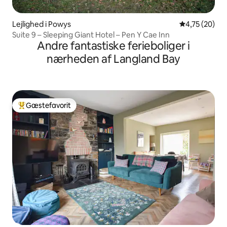
Lejlighed i Powys
4,75 ud af 5 
4,75 (20)
Suite 9 – Sleeping Giant Hotel – Pen Y Cae Inn
Andre fantastiske ferieboliger i
nærheden af Langland Bay
Gæstefavorit
Bedste gæstefavorit