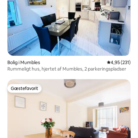
Bolig i Mumbles
4,95 ud af 5 i
4,95 (231)
Rummeligt hus, hjertet af Mumbles, 2 parkeringspladser
Gæstefavorit
Gæstefavorit