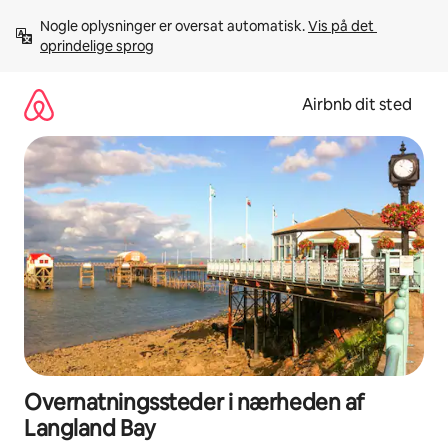
Gå
Nogle oplysninger er oversat automatisk. 
Vis på det 
videre
oprindelige sprog
til
indhold
Airbnb dit sted
Overnatningssteder i nærheden af
Langland Bay