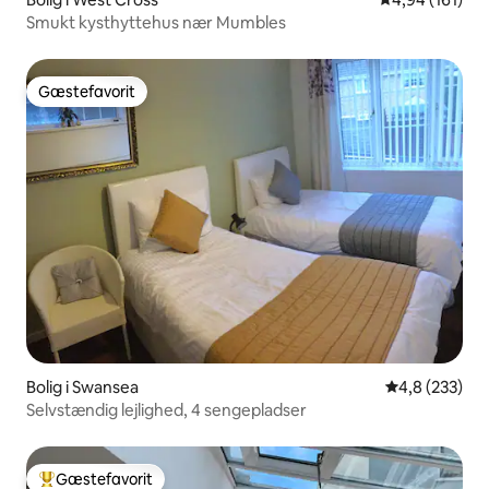
Smukt kysthyttehus nær Mumbles
Gæstefavorit
Gæstefavorit
Bolig i Swansea
4,8 ud af 5 i
4,8 (233)
Selvstændig lejlighed, 4 sengepladser
Gæstefavorit
Bedste gæstefavorit