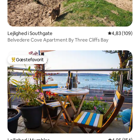
Lejlighed i Southgate
4,83 ud af 5 i
4,83 (109)
Belvedere Cove Apartment By Three Cliffs Bay
Gæstefavorit
Bedste gæstefavorit