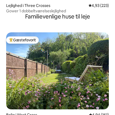
Lejlighed i Three Crosses
4,93 ud af 5 i
4,93 (223)
Gower 1 dobbeltværelseslejlighed
Familievenlige huse til leje
Gæstefavorit
Bedste gæstefavorit
Bolig i West Cross
4,94 ud af 5 i
4,94 (161)