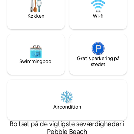
oplader i garagen
begrænsningerne.
få minutter til str
og shopping. Hav 
Køkken
Wi-fi
familien og gæster
bolig.
Gratis parkering på
Swimmingpool
stedet
Aircondition
Bo tæt på de vigtigste seværdigheder i
Pebble Beach