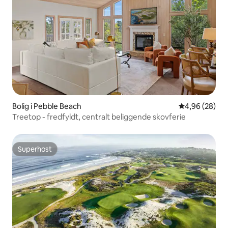
Bolig i Pebble Beach
4,96 ud af 5 
4,96 (28)
Treetop - fredfyldt, centralt beliggende skovferie
Superhost
Superhost