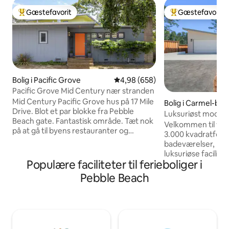
Gæstefavorit
Gæstefavorit
Bedste gæstefavorit
Bedste gæstefavo
Bolig i Pacific Grove
4,98 ud af 5 i gennemsnitlig be
4,98 (658)
Pacific Grove Mid Century nær stranden
Mid Century Pacific Grove hus på 17 Mile
Bolig i Carmel-by
Drive. Blot et par blokke fra Pebble
Luksuriøst modern
Beach gate. Fantastisk område. Tæt nok
OK | GRATIS ELBIL 
Velkommen til vo
på at gå til byens restauranter og
3.000 kvadratfod
butikker, Asilomar State Beach og andre
badeværelser, byg
steder, alle inden for få minutter fra
luksuriøse facilite
vores hjem. Privat gårdhave med
Populære faciliteter til ferieboliger i
to-etagers hus: h
terrasse og udendørsmøbler til
fjernsyn, topmod
Pebble Beach
underholdning. Licensnr. 0289 – Vores
avancerede appara
kommunale STR-tilladelse begrænser os
masterbadeværels
til højst 2 voksne/1 bil pr. reservation.
opvarmede gulve,
Eventuelle ekstra gæster SKAL være
højttalersystem, f
under 18 år. Vi kan ikke og vil ikke gøre
fantastiske lysarm
undtagelser for nogen af