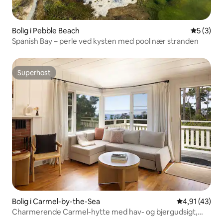
Bolig i Pebble Beach
5 ud af 5
5 (3)
Spanish Bay – perle ved kysten med pool nær stranden
Superhost
Superhost
Bolig i Carmel-by-the-Sea
4,91 ud af 5 
4,91 (43)
Charmerende Carmel-hytte med hav- og bjergudsigt,
gåafstand