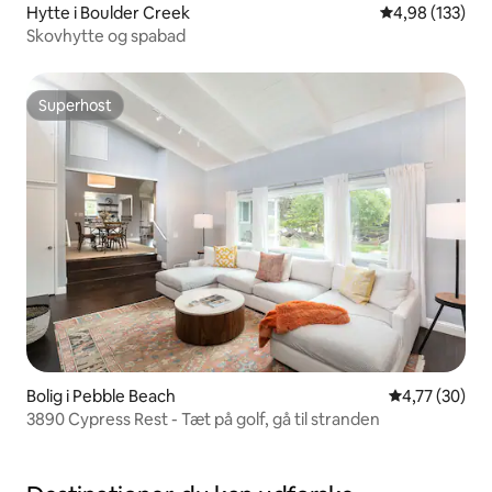
Hytte i Boulder Creek
4,98 ud af 5 i
4,98 (133)
Skovhytte og spabad
Superhost
Superhost
Bolig i Pebble Beach
4,77 ud af 5 
4,77 (30)
3890 Cypress Rest - Tæt på golf, gå til stranden