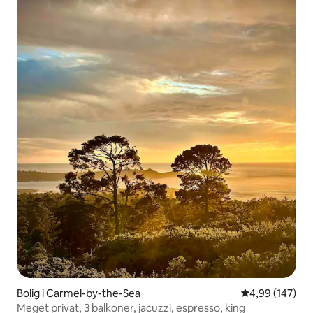
Bolig i Carmel-by-the-Sea
4,99 ud af 5 i
4,99 (147)
Meget privat, 3 balkoner, jacuzzi, espresso, king