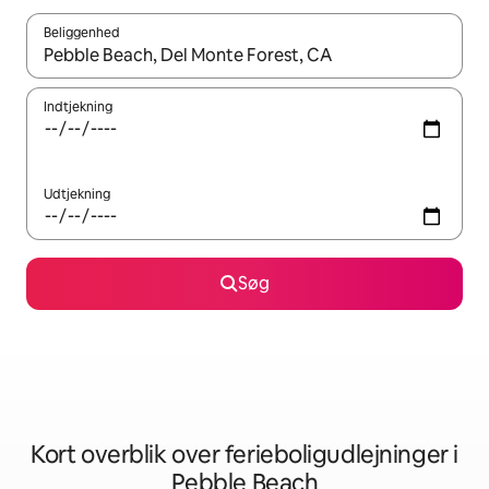
Beliggenhed
Når resultaterne er tilgængelige, skal du navigere med piletaste
Indtjekning
Udtjekning
Søg
Kort overblik over ferieboligudlejninger i
Pebble Beach