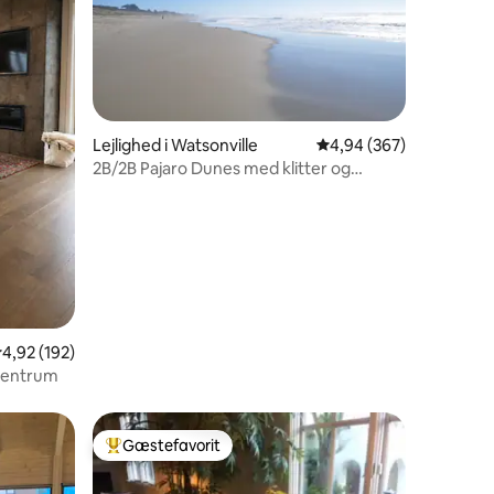
9 omtaler
Lejlighed i Watsonville
4,94 ud af 5 i gennems
4,94 (367)
2B/2B Pajaro Dunes med klitter og
havudsigt
,92 ud af 5 i gennemsnitlig bedømmelse, 192 omtaler
4,92 (192)
 centrum
Gæstefavorit
Bedste gæstefavorit