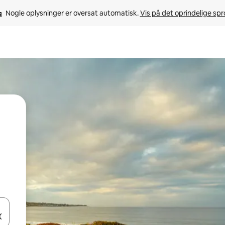
Nogle oplysninger er oversat automatisk. 
Vis på det oprindelige sp
 med piletasterne op og ned eller se mere ved at trykke eller stryge.