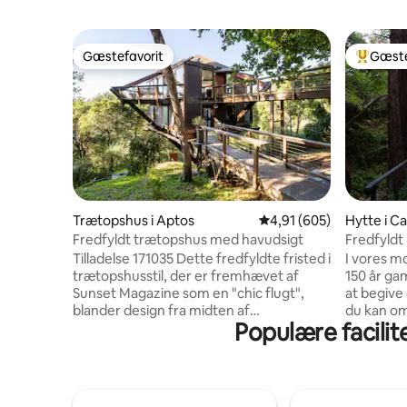
Gæstefavorit
Gæste
Gæstefavorit
Bedste 
Trætopshus i Aptos
4,91 ud af 5 i gennems
4,91 (605)
Hytte i C
Fredfyldt trætopshus med havudsigt
Fredfyld
moderne 
Tilladelse 171035 Dette fredfyldte fristed i
I vores m
trætopshusstil, der er fremhævet af
150 år gam
Sunset Magazine som en "chic flugt",
at begive 
blander design fra midten af
du kan o
Populære facilit
århundredet med naturlige materialer
er få min
som træ og sten for at skabe en
downtown 
beroligende, fredfyldt stemning. Lyset
på Pebble 
strømmer ind gennem gulv-til-loft-
Lobos og B
vinduerne under de høje træbjælker, og
"Et sandt 