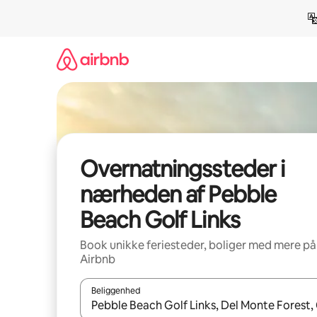
Gå
videre
til
indhold
Overnatningssteder i
nærheden af Pebble
Beach Golf Links
Book unikke feriesteder, boliger med mere på
Airbnb
Beliggenhed
Når resultaterne er tilgængelige, skal du navigere