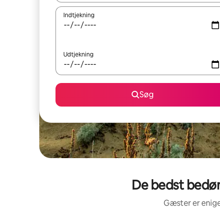
Indtjekning
Udtjekning
Søg
De bedst bedøm
Gæster er enige