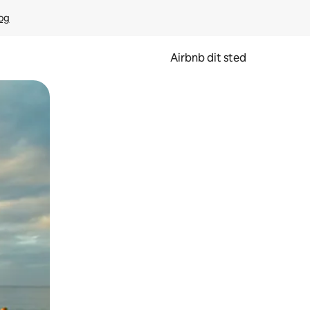
rog
Airbnb dit sted