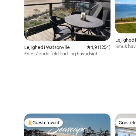
Lejlighed 
Smuk havu
Lejlighed i Watsonville
4,91 ud af 5 i gennems
4,91 (254)
Beach
Enestående fuld flod- og havudsigt!
Gæstefavorit
Gæstefa
Bedste gæstefavorit
Gæstefa