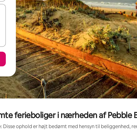
te ferieboliger i nærheden af Pebble B
: Disse ophold er højt bedømt med hensyn til beliggenhed, 