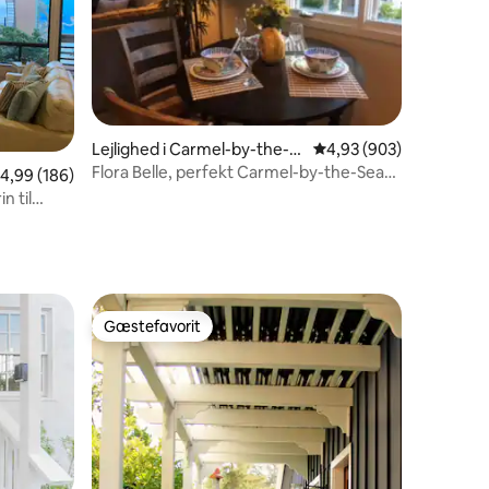
2 omtaler
Lejlighed i Carmel-by-the-S
4,93 ud af 5 i gennems
4,93 (903)
ea
Flora Belle, perfekt Carmel-by-the-Sea-
,99 ud af 5 i gennemsnitlig bedømmelse, 186 omtaler
4,99 (186)
ferie
n til
Gæstefavorit
Gæstefavorit
7 omtaler