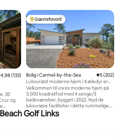
Gæstesui
Gæstefavorit
Gæstefa
Bedste gæstefavorit
Gæstefa
st
Miller Su
skoven
Miller-su
for at s
fra midte
på fuld tid. Vi deler en gangs
indkørsle
udendørs
ingen anden c
med 1 so
Bolig i Carmel-by-the-Sea
5 ud af 5 i gennems
5 (202)
2 omtaler
,98 ud af 5 i gennemsnitlig bedømmelse, 133 omtaler
4,98 (133)
privat in
Luksuriøst moderne hjem | Kæledyr er
biltur, w
OK | GRATIS ELBIL | 8 parkeringspladser
Velkommen til vores moderne hjem på
jubilæum 
3.000 kvadratfod med 4 senge/3
e. 30
din stille elope
badeværelser, bygget i 2022. Nyd de
Cruz og
ligger i 
luksuriøse faciliteter i dette rummelige
de
føles afs
 Beach Golf Links
to-etagers hus: helt nye møbler og
den
fjernsyn, topmoderne køkken,
ra bylivet
avancerede apparater, spa-lignende
ten har
masterbadeværelse, strålende
ærelse,
opvarmede gulve, indbygget
ve har