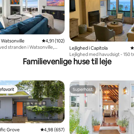
nitlig bedømmelse, 156 omtaler
i Watsonville
4,91 ud af 5 i gennemsnitlig bedømmelse, 10
4,91 (102)
ved stranden i Watsonville,
Lejlighed i Capitola
4
en
Lejlighed med havudsigt - 150 tri
Familievenlige huse til leje
stranden!
favorit
Superhost
gæstefavorit
Superhost
cific Grove
4,98 ud af 5 i gennemsnitlig bedømmelse, 65
4,98 (657)