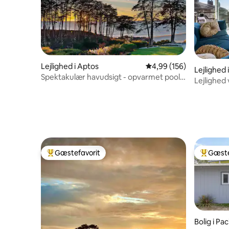
Lejlighed i Aptos
4,99 ud af 5 i gennems
4,99 (156)
Lejlighed 
Spektakulær havudsigt - opvarmet pool
Lejlighed 
og spa Seascape
Californi
Gæstefavorit
Gæste
Bedste gæstefavorit
Bedste 
Bolig i Pa