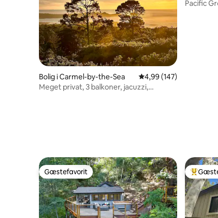
Pacific G
Bolig i Carmel-by-the-Sea
4,99 ud af 5 i gennems
4,99 (147)
Meget privat, 3 balkoner, jacuzzi,
espresso, king
Gæstefavorit
Gæste
Gæstefavorit
Bedste 