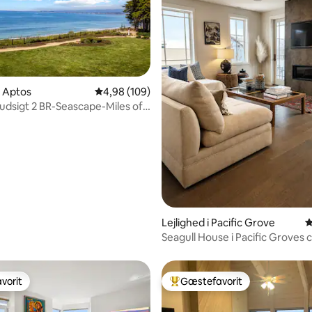
i Aptos
4,98 ud af 5 i gennemsnitlig bedømmelse, 10
4,98 (109)
dsigt 2 BR-Seascape-Miles of
nitlig bedømmelse, 254 omtaler
Lejlighed i Pacific Grove
4
Seagull House i Pacific Groves
vorit
Gæstefavorit
vorit
Bedste gæstefavorit