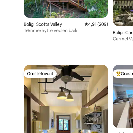
Bolig i Scotts Valley
4,91 ud af 5 i gennems
4,91 (209)
Tømmerhytte ved en bæk
Bolig i Ca
Carmel V
Private R
Gæstefavorit
Gæste
Gæstefavorit
Bedste 