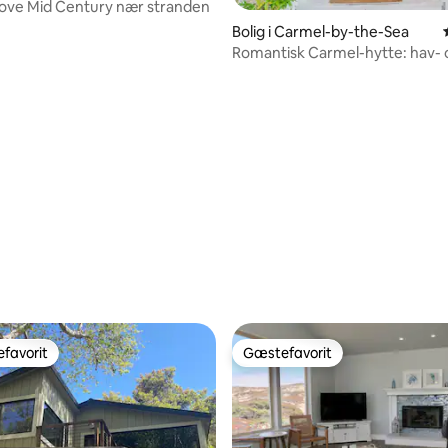
rove Mid Century nær stranden
Bolig i Carmel-by-the-Sea
Romantisk Carmel-hytte: hav- 
landskabsudsigt
nitlig bedømmelse, 147 omtaler
favorit
Gæstefavorit
gæstefavorit
Gæstefavorit