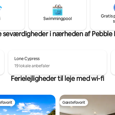
vores gæst til at beskrive deres
boblebad, bålplads med propan
s os. Tag væk, og tag stikket ud
hængekøje, så du kan slappe he
takten i stilheden og
slappe af. Bemærk, at hytten li
Gratis 
en i vores Serene Redwood
ensrettet, blæsefuld vej. Der er
i
Swimmingpool
s
men intet tv eller aircondition. SCC-
beskrivelsen.
tilladelse #241449
 seværdigheder i nærheden af Pebble B
Lone Cypress
19 lokale anbefaler
Ferielejligheder til leje med wi-fi
favorit
Gæstefavorit
gæstefavorit
Gæstefavorit