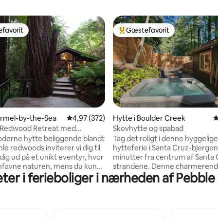
favorit
Gæstefavorit
gæstefavorit
Bedste gæstefavorit
nitlig bedømmelse, 605 omtaler
armel-by-the-Sea
4,97 ud af 5 i gennemsnitlig bedømmelse, 37
4,97 (372)
Hytte i Boulder Creek
4
t Redwood Retreat med
Skovhytte og spabad
komfort
oderne hytte beliggende blandt
Tag det roligt i denne hyggelige
le redwoods inviterer vi dig til
hytteferie i Santa Cruz-bjergen
dig ud på et unikt eventyr, hvor
minutter fra centrum af Santa 
mfavne naturen, mens du kun
strandene. Denne charmeren
eter i ferieboliger i nærheden af Pebble
utter fra byen. Vinsmagning i
studiolejlighed på 400 kvm er 
Carmel, golf i verdensklasse
perfekte ramme til at koble af f
Beach eller vandrestier i Point
og fordybe sig i redwoods. Hyt
ig Sur. "Magisk", "Fantastisk",
queensize-dobbeltseng, badev
fristed" er blot nogle få ord, der
køkken og grill. Den private ha