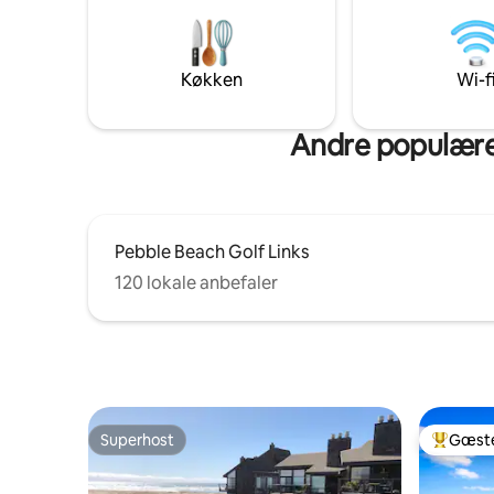
de japansk-inspirerede døre bidrager til
bruges af 
den arkitektoniske charme. Boligen
ophold ho
ligger højt oppe i træerne med havudsigt
af stikkon
og har tre forhøjede terrasser, herunder
ensomhed
Køkken
Wi-f
én med en hængekøje. Perfekt til at
Retreat. Se venligst
slappe af og nyde de omkringliggende
ejendoms
trætoppe.
Andre populære
Pebble Beach Golf Links
120 lokale anbefaler
Superhost
Gæste
Superhost
Bedste 