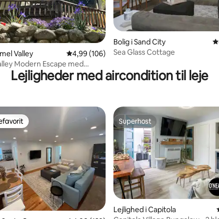
nitlig bedømmelse, 209 omtaler
Bolig i Sand City
4
Sea Glass Cottage
rmel Valley
4,99 ud af 5 i gennemsnitlig bedømmelse, 10
4,99 (106)
alley Modern Escape med
Lejligheder med aircondition til leje
iver Beach
favorit
Superhost
gæstefavorit
Superhost
Lejlighed i Capitola