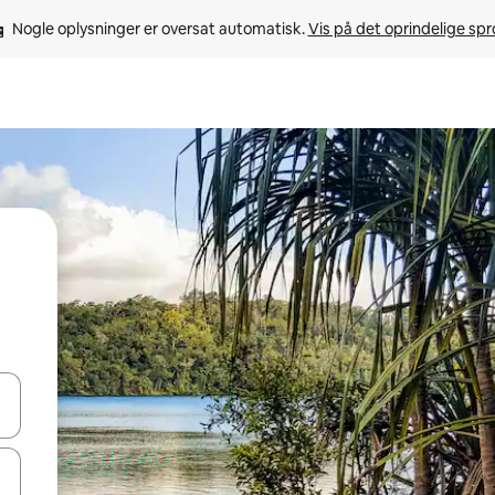
Nogle oplysninger er oversat automatisk. 
Vis på det oprindelige sp
 med piletasterne op og ned eller se mere ved at trykke eller stryge.