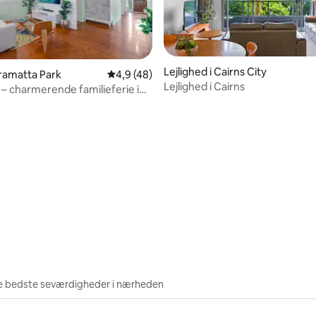
Lejlighed i Cairns City
rramatta Park
4,9 ud af 5 i gennemsnitlig bedømmelse, 4
4,9 (48)
Lejlighed i Cairns
 – charmerende familieferie i
snitlig bedømmelse, 72 omtaler
 af byen
e bedste seværdigheder i nærheden