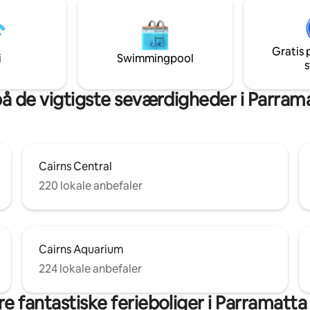
bil på grund af Cairns' smukke 
forhold og de mange ting, der e
lave. Huset er velegnet til famili
solorejsende, forretningsrejse
Gratis 
kæledyr er velkomne.
i
Swimmingpool
s
å de vigtigste seværdigheder i Parram
Cairns Central
220 lokale anbefaler
Cairns Aquarium
224 lokale anbefaler
e fantastiske ferieboliger i Parramatta