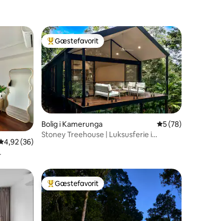
Gæstefavorit
Bedste gæstefavorit
Bolig i Kamerunga
5 ud af 5 i gennem
5 (78)
3 omtaler
Stoney Treehouse | Luksusferie i
4,92 ud af 5 i gennemsnitlig bedømmelse, 36 omtaler
4,92 (36)
regnskoven i Cairns
Gæstefavorit
Bedste gæstefavorit