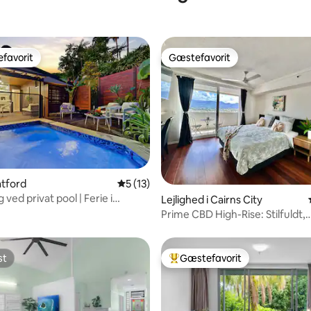
favorit
Gæstefavorit
gæstefavorit
Gæstefavorit
ratford
5 ud af 5 i gennemsnitlig bedømmelse, 1
5 (13)
 ved privat pool | Ferie i
msnitlig bedømmelse, 3 omtaler
Lejlighed i Cairns City
Prime CBD High-Rise: Stilfuldt,
naturskønt og centralt
st
Gæstefavorit
st
Bedste gæstefavorit