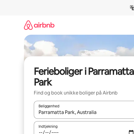
Gå
videre
til
indhold
Ferieboliger i Parramatta
Park
Find og book unikke boliger på Airbnb
Beliggenhed
Når resultaterne er tilgængelige, skal du navigere
Indtjekning