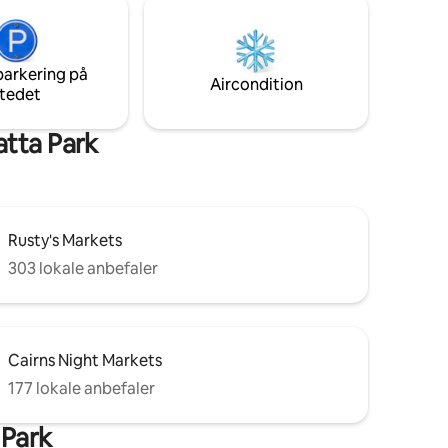
tropiske
r at se og
er, par,
nde, små
parkering på
Aircondition
tedet
atta Park
Rusty's Markets
303 lokale anbefaler
Cairns Night Markets
177 lokale anbefaler
 Park