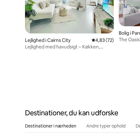
Bolig i Pa
The Oasis
Lejlighed i Cairns City
4,83 ud af 5 i gennem
4,83 (72)
udkanten
Lejlighed med havudsigt ~ Køkken,
vaskeri, pool
Destinationer, du kan udforske
Destinationer i nærheden
Andre typer ophold
D