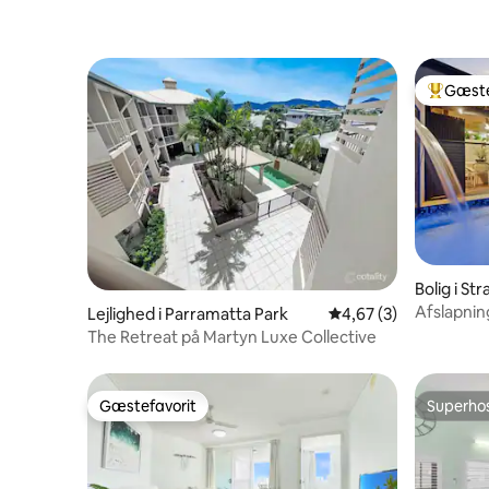
Gæste
Bedste 
Bolig i St
Afslapning
Lejlighed i Parramatta Park
4,67 ud af 5 i genne
4,67 (3)
resortstil
The Retreat på Martyn Luxe Collective
Gæstefavorit
Superho
Gæstefavorit
Superho