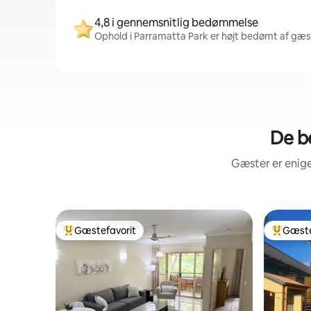
4,8 i gennemsnitlig bedømmelse
Ophold i Parramatta Park er højt bedømt af gæste
De b
Gæster er enige
Gæstefavorit
Gæste
Bedste gæstefavorit
Bedste 