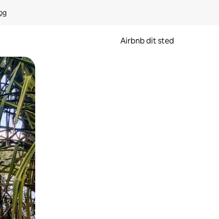
rog
Airbnb dit sted