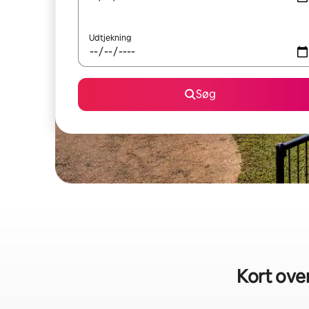
Udtjekning
Søg
Kort over