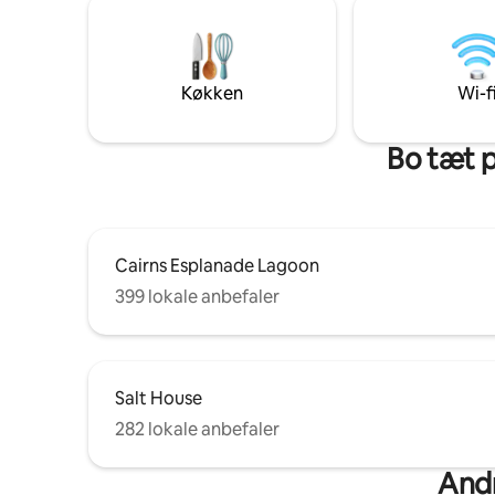
Køkken
Wi-f
Bo tæt p
Cairns Esplanade Lagoon
399 lokale anbefaler
Salt House
282 lokale anbefaler
Andr