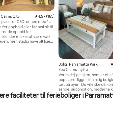
i Cairns City
4,97 ud af 5 i gennemsnitlig bedømmelse, 16
4,97 (165)
k placeret CBD-enhed med 1
snitlig bedømmelse, 32 omtaler
se og pool
e ferieophold eller fantastisk til
arende ophold for
nelle, der ønsker at være væk
eden, men stadig have alt lige
døren. Denne selvstændige
med 1 seng i et lille hyggeligt og
mpleks har alle faciliteter til
g ligger kun en kort gåtur fra
Bolig i Parramatta Park
4
ikker, spisesteder, CBD, Cairns
Sød Cairns-hytte
hopping Centre og
Vores dejlige hjem, som er et a
ter og barer på Cairns
populære, ligger i en rolig bolig
. Både private og offentlige
tæt på byen. Du vil elske de ko
 ligger også 10-15 minutters
senge, aircondition, moderne 
.
e faciliteter til ferieboliger i Parrama
legetøj, brætspil og ubegrænset
wi-fi. Det er 15 minutters gang,
minutters kørsel, til Cairns' stø
indkøbscenter. Vi foreslår, at du