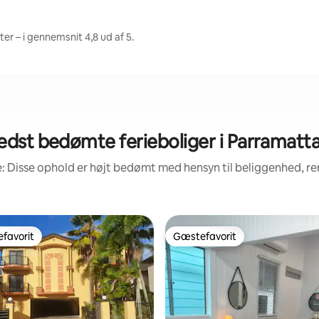
r – i gennemsnit 4,8 ud af 5.
edst bedømte ferieboliger i Parramatta
: Disse ophold er højt bedømt med hensyn til beliggenhed, 
favorit
Gæstefavorit
gæstefavorit
Gæstefavorit