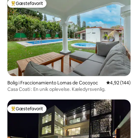
Gæstefavorit
Bedste gæstefavorit
Bolig i Fraccionamiento Lomas de Cocoyoc
4,92 ud af 5 i
4,92 (144)
Casa Coati : En unik oplevelse. Kæledyrsvenlig.
Gæstefavorit
Bedste gæstefavorit