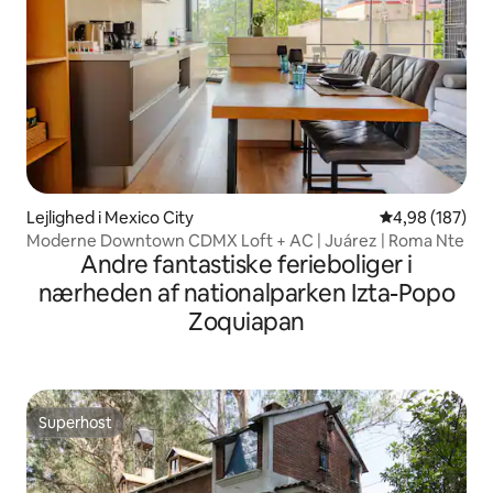
Lejlighed i Mexico City
4,98 ud af 5 i
4,98 (187)
Moderne Downtown CDMX Loft + AC | Juárez | Roma Nte
Andre fantastiske ferieboliger i
nærheden af nationalparken Izta-Popo
Zoquiapan
Superhost
Superhost