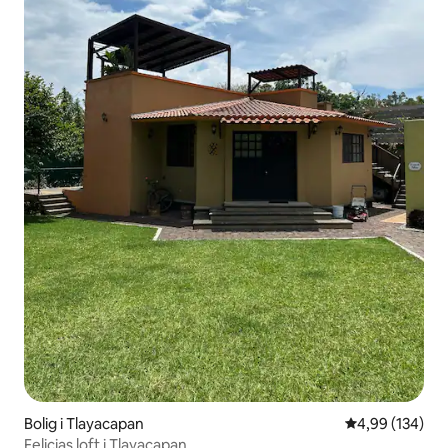
Bolig i Tlayacapan
4,99 ud af 5 i
4,99 (134)
Felicias loft i Tlayacapan