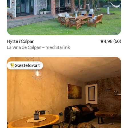
Hytte i Calpan
4,98 ud af 5 
4,98 (50)
La Viña de Calpan – med Starlink
Gæstefavorit
Bedste gæstefavorit