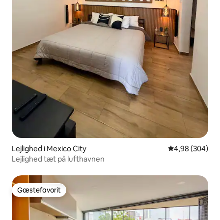
Lejlighed i Mexico City
4,98 ud af 5 i
4,98 (304)
Lejlighed tæt på lufthavnen
Gæstefavorit
Gæstefavorit