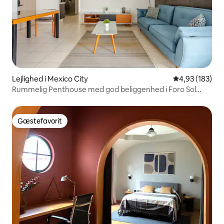
Lejlighed i Mexico City
4,93 ud af 5 i
4,93 (183)
Rummelig Penthouse med god beliggenhed i Foro Sol
GNP nær lufthavnen
Gæstefavorit
Gæstefavorit