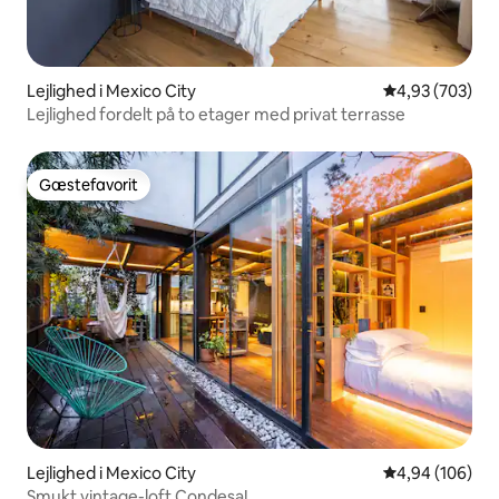
Lejlighed i Mexico City
4,93 ud af 5 i
4,93 (703)
Lejlighed fordelt på to etager med privat terrasse
Gæstefavorit
Gæstefavorit
Lejlighed i Mexico City
4,94 ud af 5 i
4,94 (106)
Smukt vintage-loft Condesa!