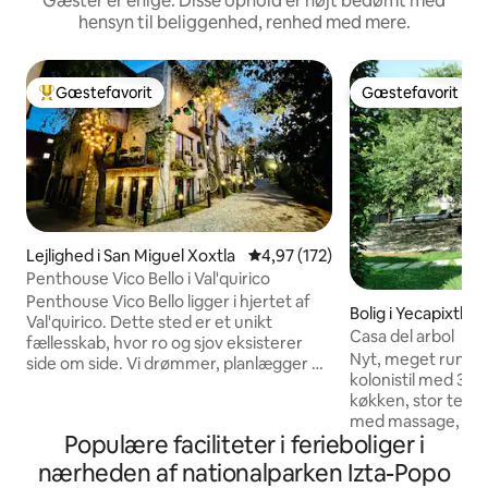
Gæster er enige: Disse ophold er højt bedømt med
hensyn til beliggenhed, renhed med mere.
Gæstefavorit
Gæstefavorit
Bedste gæstefavorit
Gæstefavorit
Lejlighed i San Miguel Xoxtla
4,97 ud af 5 i gennemsnitlig b
4,97 (172)
Penthouse Vico Bello i Val'quirico
Penthouse Vico Bello ligger i hjertet af
Bolig i Yecapixtla
Val'quirico. Dette sted er et unikt
Casa del arbol
fællesskab, hvor ro og sjov eksisterer
Nyt, meget rummel
side om side. Vi drømmer, planlægger og
kolonistil med 3 s
udvikler et rum, der er integreret i
køkken, stor terr
naturen og med en uovertruffen udsigt
med massage, SO
over landskabet og vores smukke
Populære faciliteter i ferieboliger i
VALGFRI KEDEL. M
vulkaner Popocatépetl og Iztaccíhuatl.
badeværelser og 
Dit besøg bliver uforglemmeligt, når du
nærheden af nationalparken Izta-Popo
Rigelig parkering til 
vågner op mellem et historisk