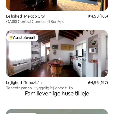
Lejlighed i Mexico City
4,98 ud af 5 i
4,98 (165)
OASIS Central Condesa 1 Bdr Apt
Gæstefavorit
Bedste gæstefavorit
Lejlighed i Tepoztlán
4,96 ud af 5 i
4,96 (197)
Tenextepanco. Hyggelig lejlighed til to.
Familievenlige huse til leje