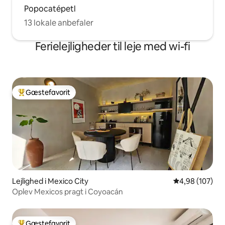
Popocatépetl
13 lokale anbefaler
Ferielejligheder til leje med wi-fi
Gæstefavorit
Bedste gæstefavorit
Lejlighed i Mexico City
4,98 ud af 5 i
4,98 (107)
Oplev Mexicos pragt i Coyoacán
Gæstefavorit