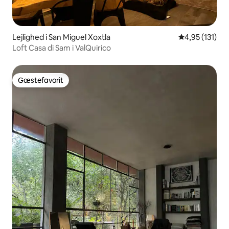
Lejlighed i San Miguel Xoxtla
4,95 ud af 5 i
4,95 (131)
Loft Casa di Sam i ValQuirico
Gæstefavorit
Gæstefavorit