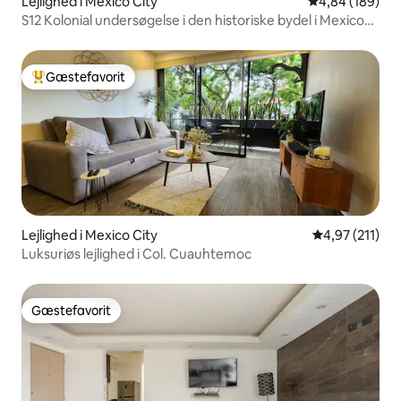
Lejlighed i Mexico City
4,84 ud af 5 i
4,84 (189)
S12 Kolonial undersøgelse i den historiske bydel i Mexico
City
Gæstefavorit
Bedste gæstefavorit
Lejlighed i Mexico City
4,97 ud af 5 i
4,97 (211)
Luksuriøs lejlighed i Col. Cuauhtemoc
Gæstefavorit
Gæstefavorit