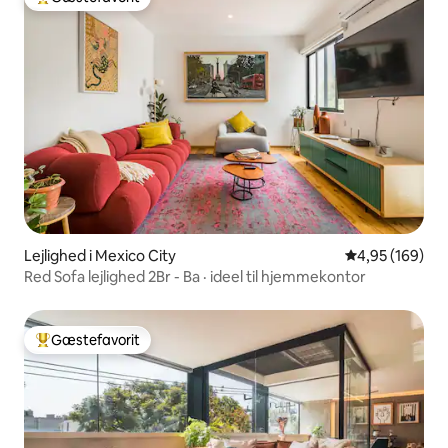
Bedste gæstefavorit
Lejlighed i Mexico City
4,95 ud af 5 i
4,95 (169)
Red Sofa lejlighed 2Br - Ba · ideel til hjemmekontor
Gæstefavorit
Bedste gæstefavorit