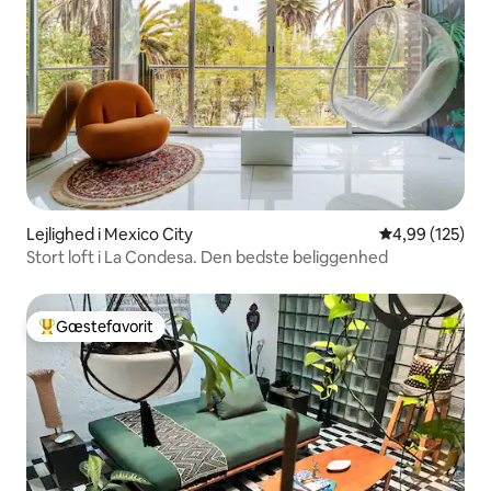
Lejlighed i Mexico City
4,99 ud af 5 i
4,99 (125)
Stort loft i La Condesa. Den bedste beliggenhed
Gæstefavorit
Bedste gæstefavorit