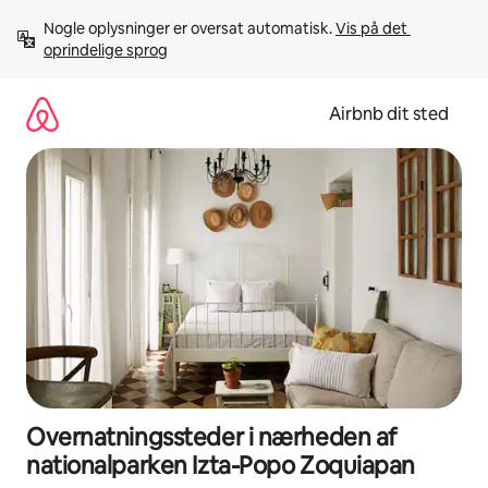
Gå
Nogle oplysninger er oversat automatisk. 
Vis på det 
videre
oprindelige sprog
til
indhold
Airbnb dit sted
Overnatningssteder i nærheden af
nationalparken Izta-Popo Zoquiapan