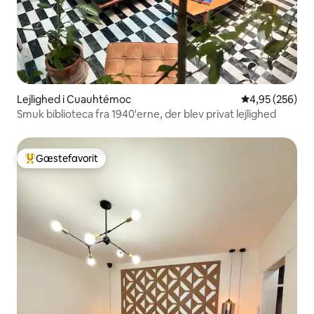
Lejlighed i Cuauhtémoc
4,95 ud af 5 i
4,95 (256)
Smuk biblioteca fra 1940'erne, der blev privat lejlighed
Gæstefavorit
Bedste gæstefavorit