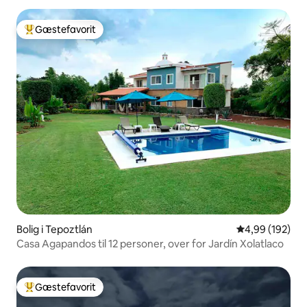
Gæstefavorit
Bedste gæstefavorit
Bolig i Tepoztlán
4,99 ud af 5 i
4,99 (192)
Casa Agapandos til 12 personer, over for Jardín Xolatlaco
Gæstefavorit
Bedste gæstefavorit