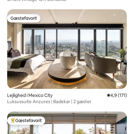
Gæstefavorit
Gæstefavorit
Lejlighed i Mexico City
4,9 ud af 5 
4,9 (171)
Luksussuite Anzures | Badekar | 2 gæster
Gæstefavorit
Bedste gæstefavorit