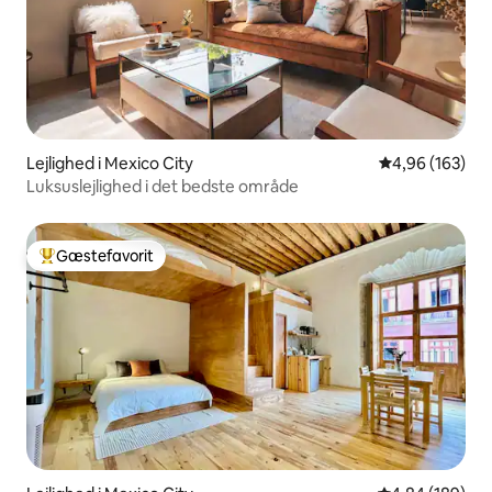
Lejlighed i Mexico City
4,96 ud af 5 i
4,96 (163)
Luksuslejlighed i det bedste område
Gæstefavorit
Bedste gæstefavorit