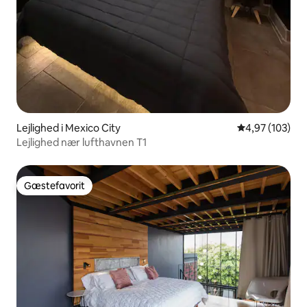
Lejlighed i Mexico City
4,97 ud af 5 i
4,97 (103)
Lejlighed nær lufthavnen T1
Gæstefavorit
Gæstefavorit