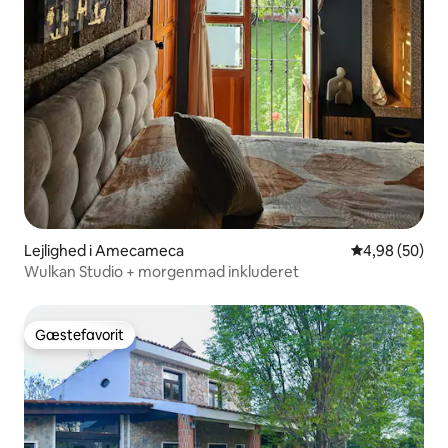
Lejlighed i Amecameca
4,98 ud af 5 
4,98 (50)
Wulkan Studio + morgenmad inkluderet
Gæstefavorit
Gæstefavorit